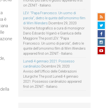
mondo più sano e giusto appeared first
on ZENIT - Italiano.
ta
LEV: “Papa Francesco. Un uomo di
parola”, dietro le quinte dell’omonimo film
sa è
di Wim Wenders
Dicembre 29, 2020
tiana
Volume fotografico a cura di monsignor
lle
Dario Edoardo Viganò e Gianluca della
nazione
Maggiore The post LEV: “Papa
Francesco. Un uomo di parola”, dietro le
quinte dell’omonimo film di Wim Wenders
appeared first on ZENIT - Italiano.
de,
Lunedì 4 gennaio 2021: Possesso
cardinalizio
Dicembre 29, 2020
Avviso dell’Ufficio delle Celebrazioni
Liturgiche The post Lunedì 4 gennaio
2021: Possesso cardinalizio appeared
first on ZENIT - Italiano.
 della