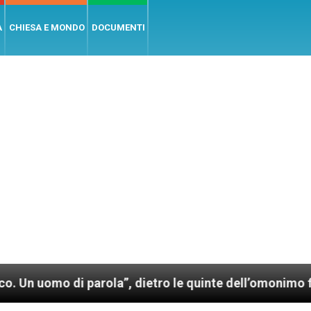
A
CHIESA E MONDO
DOCUMENTI
 di parola”, dietro le quinte dell’omonimo film di W