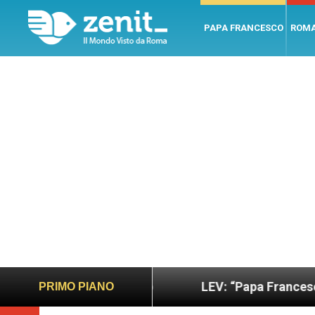
PAPA FRANCESCO
ROM
più sano e giusto
LEV: “Papa Francesco. Un uomo
PRIMO PIANO