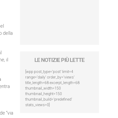
del
o della
l
e, il
LE NOTIZIE PIÙ LETTE
[wpp post_type='post' limit=4
range='daily' order_by='views'
a
title_length=68 excerpt_length=68
entra
thumbnail_width=150
thumbnail_height=150
thumbnail_build='predefined'
stats_views=0]
de “via