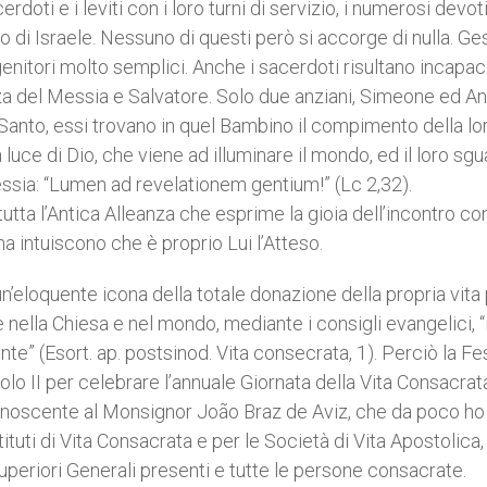
rdoti e i leviti con i loro turni di servizio, i numerosi devot
nto di Israele. Nessuno di questi però si accorge di nulla. Ge
genitori molto semplici. Anche i sacerdoti risultano incapaci
nza del Messia e Salvatore. Solo due anziani, Simeone ed An
 Santo, essi trovano in quel Bambino il compimento della lo
luce di Dio, che viene ad illuminare il mondo, ed il loro sg
essia: “Lumen ad revelationem gentium!” (Lc 2,32).
tta l’Antica Alleanza che esprime la gioia dell’incontro con
 intuiscono che è proprio Lui l’Atteso.
’eloquente icona della totale donazione della propria vita
nella Chiesa e nel mondo, mediante i consigli evangelici, “i 
te” (Esort. ap. postsinod. Vita consecrata, 1). Perciò la Fe
lo II per celebrare l’annuale Giornata della Vita Consacrata
conoscente al Monsignor João Braz de Aviz, che da poco ho
tuti di Vita Consacrata e per le Società di Vita Apostolica, 
 Superiori Generali presenti e tutte le persone consacrate.