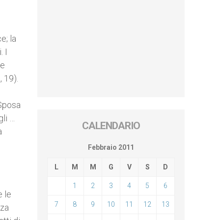
e; la
. I
le
, 19).
 Sposa
gli …
CALENDARIO
a
i
Febbraio 2011
L
M
M
G
V
S
D
1
2
3
4
5
6
e le
7
8
9
10
11
12
13
nza