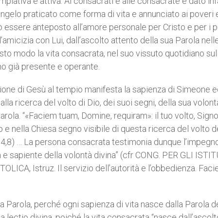
mplativa e attiva. Ai consacrati e alle consacrate è dato infa
Vangelo praticato come forma di vita e annunciato ai poveri e
 può essere anteposto all’amore personale per Cristo e per i 
l’amicizia con Lui, dall’ascolto attento della sua Parola nell
uesto modo la vita consacrata, nel suo vissuto quotidiano sul
gno già presente e operante.
azione di Gesù al tempio manifesta la sapienza di Simeone 
lla ricerca del volto di Dio, dei suoi segni, della sua volont
Parola. “«Faciem tuam, Domine, requiram»: il tuo volto, Signo
 e nella Chiesa segno visibile di questa ricerca del volto d
 14,8) … La persona consacrata testimonia dunque l’impegno
a e sapiente della volontà divina” (cfr CONG. PER GLI ISTIT
A, Istruz. Il servizio dell’autorità e l’obbedienza. Fac
ella Parola, perché ogni sapienza di vita nasce dalla Parola d
la lectio divina, poiché la vita consacrata “nasce dall’ascolt