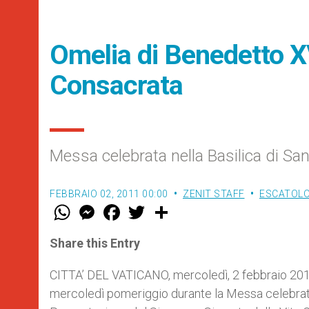
Omelia di Benedetto XV
Consacrata
Messa celebrata nella Basilica di San
FEBBRAIO 02, 2011 00:00
ZENIT STAFF
ESCATOLOG
W
M
F
T
S
h
e
a
w
h
a
s
c
i
a
t
s
e
t
r
Share this Entry
s
e
b
t
e
A
n
o
e
p
g
o
r
CITTA’ DEL VATICANO, mercoledì, 2 febbraio 2011
p
e
k
mercoledì pomeriggio durante la Messa celebrata 
r