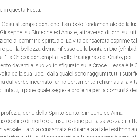
ne in questa Festa.
i Gesù al tempio contiene il simbolo fondamentale della luc
 Giuseppe, su Simeone ed Anna e, attraverso di loro, su tutti
zione al cammino spirituale. La vita consacrata esprime ta
per la bellezza divina, riflesso della bontà di Dio (cfr ibid.
za. “La Chiesa contempla il volto trasfigurato di Cristo, per
ento davanti al suo volto sfigurato sulla Croce … essa è la
ta dalla sua luce, [dalla quale] sono raggiunti tutti i suoi fi
a dal Verbo incarnato fanno certamente i chiamati alla vit
, infatti, li pone quale segno e profezia per la comunità de
 profezia, dono dello Spirito Santo. Simeone ed Anna,
 destino di morte e di risurrezione per la salvezza di tutt
iversale. La vita consacrata è chiamata a tale testimonia