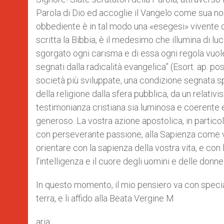
Parola di Dio ed accoglie il Vangelo come sua nor
obbediente è in tal modo una «esegesi» vivente del
scritta la Bibbia, è il medesimo che illumina di luc
sgorgato ogni carisma e di essa ogni regola vuole 
segnati dalla radicalità evangelica” (Esort. ap. p
società più sviluppate, una condizione segnata s
della religione dalla sfera pubblica, da un relativ
testimonianza cristiana sia luminosa e coerente 
generoso. La vostra azione apostolica, in particola
con perseverante passione, alla Sapienza come ve
orientare con la sapienza della vostra vita, e con 
l’intelligenza e il cuore degli uomini e delle don
In questo momento, il mio pensiero va con speciale
terra, e li affido alla Beata Vergine M
aria: