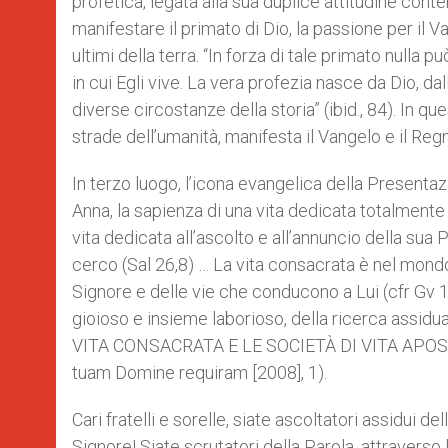
profetica, legata alla sua duplice attitudine conte
manifestare il primato di Dio, la passione per il 
ultimi della terra. “In forza di tale primato nulla
in cui Egli vive. La vera profezia nasce da Dio, dal
diverse circostanze della storia” (ibid., 84). In q
strade dell’umanità, manifesta il Vangelo e il Re
In terzo luogo, l’icona evangelica della Present
Anna, la sapienza di una vita dedicata totalmente a
vita dedicata all’ascolto e all’annuncio della sua 
cerco (Sal 26,8) … La vita consacrata è nel mondo
Signore e delle vie che conducono a Lui (cfr Gv
gioioso e insieme laborioso, della ricerca assidu
VITA CONSACRATA E LE SOCIETÀ DI VITA APOSTOLIC
tuam Domine requiram [2008], 1).
Cari fratelli e sorelle, siate ascoltatori assidui d
Signore! Siate scrutatori della Parola, attraverso 