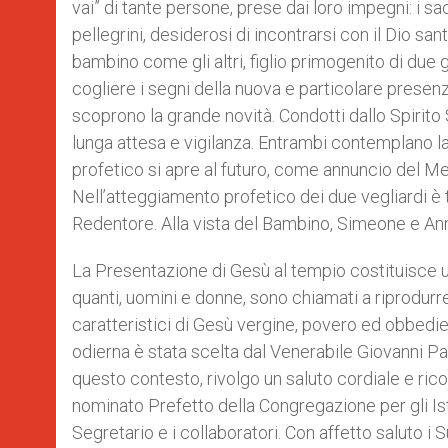
vai” di tante persone, prese dai loro impegni: i sace
pellegrini, desiderosi di incontrarsi con il Dio sa
bambino come gli altri, figlio primogenito di due 
cogliere i segni della nuova e particolare prese
scoprono la grande novità. Condotti dallo Spirito
lunga attesa e vigilanza. Entrambi contemplano la 
profetico si apre al futuro, come annuncio del M
Nell’atteggiamento profetico dei due vegliardi è tu
Redentore. Alla vista del Bambino, Simeone e Anna
La Presentazione di Gesù al tempio costituisce un
quanti, uomini e donne, sono chiamati a riprodurre 
caratteristici di Gesù vergine, povero ed obbedien
odierna è stata scelta dal Venerabile Giovanni Pao
questo contesto, rivolgo un saluto cordiale e ri
nominato Prefetto della Congregazione per gli Isti
Segretario e i collaboratori. Con affetto saluto i