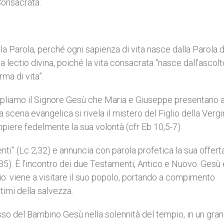
Consacrata.
della Parola, perché ogni sapienza di vita nasce dalla Parola 
la lectio divina, poiché la vita consacrata “nasce dall’ascolt
ma di vita”.
templiamo il Signore Gesù che Maria e Giuseppe presentano a
a scena evangelica si rivela il mistero del Figlio della Vergin
iere fedelmente la sua volontà (cfr Eb 10,5-7).
nti” (Lc 2,32) e annuncia con parola profetica la sua offert
2-35). È l’incontro dei due Testamenti, Antico e Nuovo. Gesù 
Dio: viene a visitare il suo popolo, portando a compimento
timi della salvezza.
so del Bambino Gesù nella solennità del tempio, in un gran