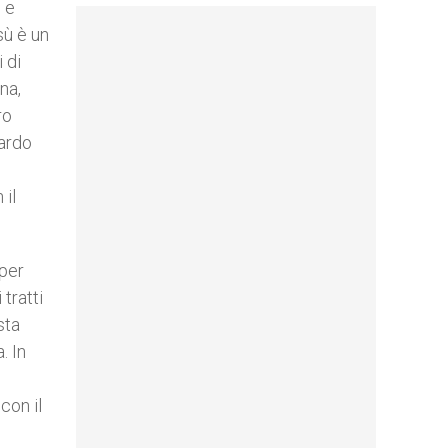
i e
sù è un
 di
na,
ro
uardo
 il
 per
tratti
sta
. In
con il