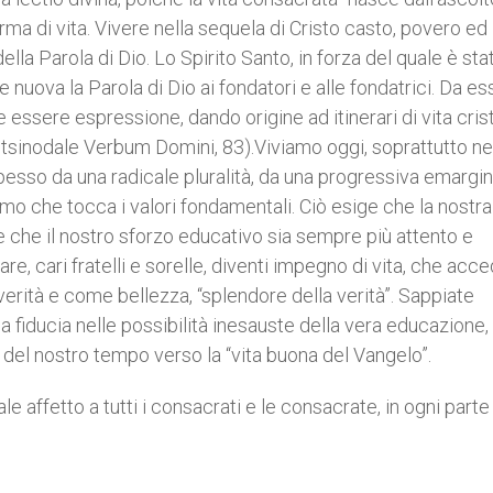
ma di vita. Vivere nella sequela di Cristo casto, povero ed
la Parola di Dio. Lo Spirito Santo, in forza del quale è sta
e nuova la Parola di Dio ai fondatori e alle fondatrici. Da es
essere espressione, dando origine ad itinerari di vita cris
ostsinodale Verbum Domini, 83).Viviamo oggi, soprattutto ne
pesso da una radicale pluralità, da una progressiva emargi
ismo che tocca i valori fondamentali. Ciò esige che la nostra
e che il nostro sforzo educativo sia sempre più attento e
re, cari fratelli e sorelle, diventi impegno di vita, che acce
rità e come bellezza, “splendore della verità”. Sappiate
la fiducia nelle possibilità inesauste della vera educazione,
ne del nostro tempo verso la “vita buona del Vangelo”.
 affetto a tutti i consacrati e le consacrate, in ogni parte