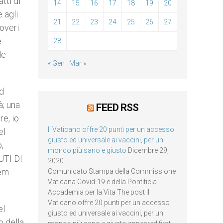
tti di
14
15
16
17
18
19
20
 agli
21
22
23
24
25
26
27
poveri
e
28
le
« Gen
Mar »
ed
à; una
FEED RSS
re, io
Il Vaticano offre 20 punti per un accesso
el
giusto ed universale ai vaccini, per un
,
mondo più sano e giusto
Dicembre 29,
UTI DI
2020
iem
Comunicato Stampa della Commissione
Vaticana Covid-19 e della Pontificia
Accademia per la Vita The post Il
Vaticano offre 20 punti per un accesso
el
giusto ed universale ai vaccini, per un
o della