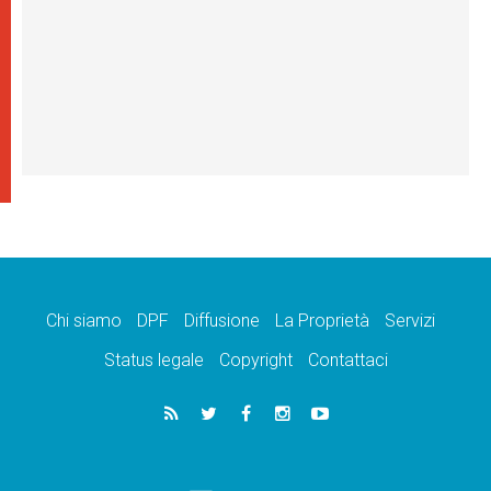
Chi siamo
DPF
Diffusione
La Proprietà
Servizi
Status legale
Copyright
Contattaci