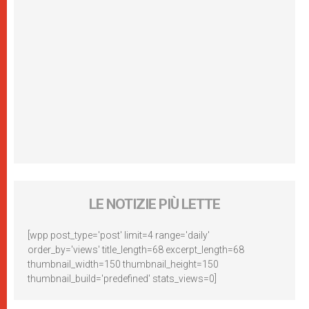
LE NOTIZIE PIÙ LETTE
[wpp post_type='post' limit=4 range='daily'
order_by='views' title_length=68 excerpt_length=68
thumbnail_width=150 thumbnail_height=150
thumbnail_build='predefined' stats_views=0]