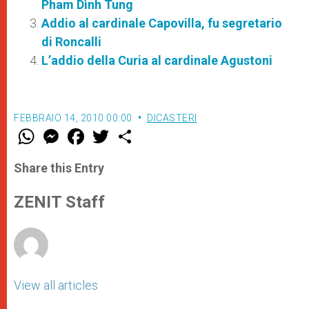
Pham Dình Tung
Addio al cardinale Capovilla, fu segretario
di Roncalli
L’addio della Curia al cardinale Agustoni
FEBBRAIO 14, 2010 00:00
DICASTERI
W
M
F
T
S
h
e
a
w
h
a
s
c
i
a
t
s
e
t
r
Share this Entry
s
e
b
t
e
A
n
o
e
p
g
o
r
ZENIT Staff
p
e
k
r
View all articles