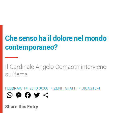
Che senso ha il dolore nel mondo
contemporaneo?
Il Cardinale Angelo Comastri interviene
sul tema
FEBBRAIO 14, 2010 00:00
ZENIT STAFF
DICASTERI
W
M
F
T
S
h
e
a
w
h
a
s
c
i
a
t
s
e
t
r
Share this Entry
s
e
b
t
e