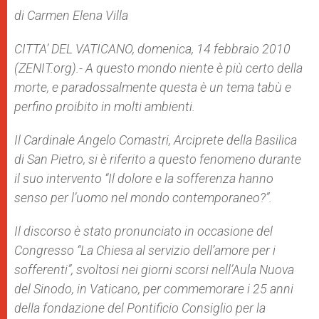
A
n
o
e
p
g
o
r
di Carmen Elena Villa
p
e
k
r
CITTA’ DEL VATICANO, domenica, 14 febbraio 2010
(ZENIT.org).- A questo mondo niente è più certo della
morte, e paradossalmente questa è un tema tabù e
perfino proibito in molti ambienti.
Il Cardinale Angelo Comastri, Arciprete della Basilica
di San Pietro, si è riferito a questo fenomeno durante
il suo intervento “Il dolore e la sofferenza hanno
senso per l’uomo nel mondo contemporaneo?”.
Il discorso è stato pronunciato in occasione del
Congresso “La Chiesa al servizio dell’amore per i
sofferenti”, svoltosi nei giorni scorsi nell’Aula Nuova
del Sinodo, in Vaticano, per commemorare i 25 anni
della fondazione del Pontificio Consiglio per la