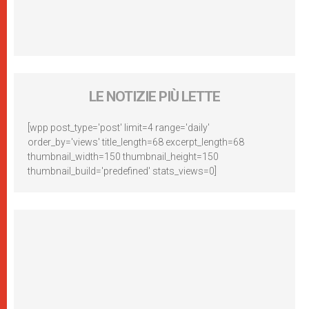
LE NOTIZIE PIÙ LETTE
[wpp post_type='post' limit=4 range='daily'
order_by='views' title_length=68 excerpt_length=68
thumbnail_width=150 thumbnail_height=150
thumbnail_build='predefined' stats_views=0]