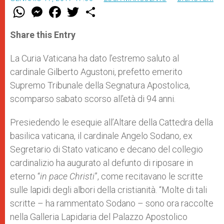
W
M
F
T
S
h
e
a
w
h
a
s
c
i
a
t
s
e
t
r
Share this Entry
s
e
b
t
e
A
n
o
e
p
g
o
r
La Curia Vaticana ha dato l’estremo saluto al
p
e
k
cardinale Gilberto Agustoni, prefetto emerito
r
Supremo Tribunale della Segnatura Apostolica,
scomparso sabato scorso all’età di 94 anni.
Presiedendo le esequie all’Altare della Cattedra della
basilica vaticana, il cardinale Angelo Sodano, ex
Segretario di Stato vaticano e decano del collegio
cardinalizio ha augurato al defunto di riposare in
eterno “
in pace Christi
”, come recitavano le scritte
sulle lapidi degli albori della cristianità. “Molte di tali
scritte – ha rammentato Sodano – sono ora raccolte
nella Galleria Lapidaria del Palazzo Apostolico