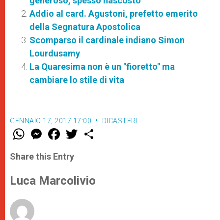
generoso, spesso nascosto”
Addio al card. Agustoni, prefetto emerito
della Segnatura Apostolica
Scomparso il cardinale indiano Simon
Lourdusamy
La Quaresima non è un "fioretto" ma
cambiare lo stile di vita
GENNAIO 17, 2017 17:00
DICASTERI
W
M
F
T
S
h
e
a
w
h
a
s
c
i
a
t
s
e
t
r
Share this Entry
s
e
b
t
e
A
n
o
e
p
g
o
r
Luca Marcolivio
p
e
k
r