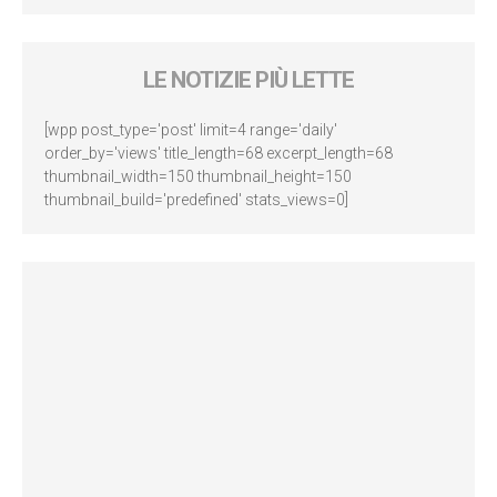
LE NOTIZIE PIÙ LETTE
[wpp post_type='post' limit=4 range='daily'
order_by='views' title_length=68 excerpt_length=68
thumbnail_width=150 thumbnail_height=150
thumbnail_build='predefined' stats_views=0]