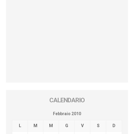
CALENDARIO
Febbraio 2010
L
M
M
G
V
S
D