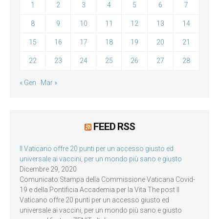
1
2
3
4
5
6
7
8
9
10
11
12
13
14
15
16
17
18
19
20
21
22
23
24
25
26
27
28
« Gen
Mar »
FEED RSS
Il Vaticano offre 20 punti per un accesso giusto ed
universale ai vaccini, per un mondo più sano e giusto
Dicembre 29, 2020
Comunicato Stampa della Commissione Vaticana Covid-
19 e della Pontificia Accademia per la Vita The post Il
Vaticano offre 20 punti per un accesso giusto ed
universale ai vaccini, per un mondo più sano e giusto