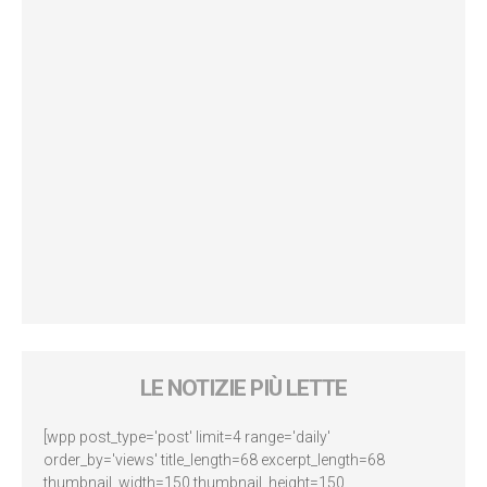
LE NOTIZIE PIÙ LETTE
[wpp post_type='post' limit=4 range='daily'
order_by='views' title_length=68 excerpt_length=68
thumbnail_width=150 thumbnail_height=150