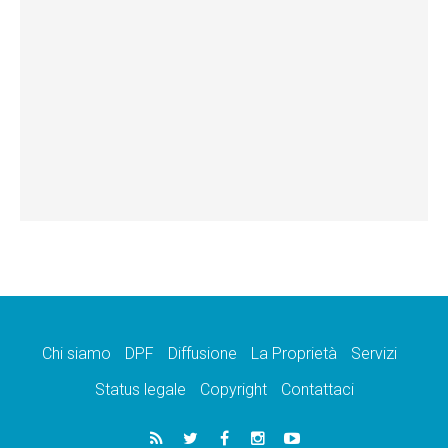
Chi siamo
DPF
Diffusione
La Proprietà
Servizi
Status legale
Copyright
Contattaci