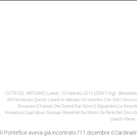
CITTA' DEL VATICANO, Lunedì, 15 Febbraio 2010 (ZENIT.org).- Benedetto
XVI Ha Iniziato Questo Lunedì In Vaticano Un Incontro Con Tutti I Vescovi
Diocesani D'Irlanda Che Durerà Due Giorni E Riguarderà Le Recenti
Rivelazioni Sugli Abusi Sessuali Perpetrati Sui Minori Da Parte Del Clero Di
Questo Paese.
Il Pontefice aveva già incontrato l'11 dicembre il Cardinale