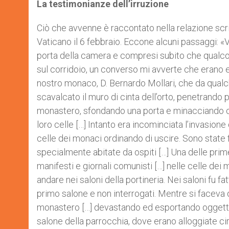
La testimonianze dell’irruzione
Ciò che avvenne è raccontato nella relazione scr
Vaticano il 6 febbraio. Eccone alcuni passaggi: «
porta della camera e compresi subito che qualcos
sul corridoio, un converso mi avverte che erano ent
nostro monaco, D. Bernardo Mollari, che da qual
scavalcato il muro di cinta dell’orto, penetrando pe
monastero, sfondando una porta e minacciando con 
loro celle […] Intanto era incominciata l’invasion
celle dei monaci ordinando di uscire. Sono state fa
specialmente abitate da ospiti […] Una delle prime
manifesti e giornali comunisti […] nelle celle dei 
andare nei saloni della portineria. Nei saloni fu fat
primo salone e non interrogati. Mentre si faceva 
monastero […] devastando ed esportando oggetti, 
salone della parrocchia, dove erano alloggiate ci