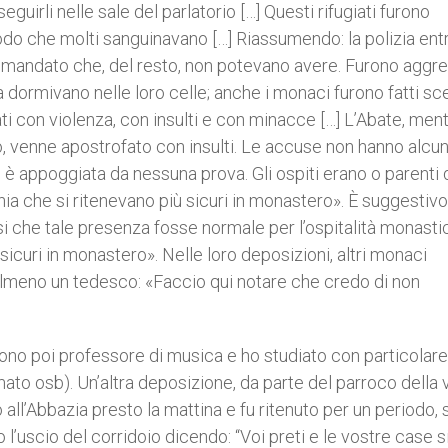
eguirli nelle sale del parlatorio […] Questi rifugiati furono
n modo che molti sanguinavano […] Riassumendo: la polizia en
mandato che, del resto, non potevano avere. Furono aggre
dormivano nelle loro celle; anche i monaci furono fatti s
ttati con violenza, con insulti e con minacce […] L’Abate, men
, venne apostrofato con insulti. Le accuse non hanno alcu
 appoggiata da nessuna prova. Gli ospiti erano o parenti 
hia che si ritenevano più sicuri in monastero». È suggesti
si che tale presenza fosse normale per l’ospitalità monasti
icuri in monastero». Nelle loro deposizioni, altri monaci
e almeno un tedesco: «Faccio qui notare che credo di non
 sono poi professore di musica e ho studiato con particolare
ato osb). Un’altra deposizione, da parte del parroco della 
ll’Abbazia presto la mattina e fu ritenuto per un periodo, s
l’uscio del corridoio dicendo: “Voi preti e le vostre case s