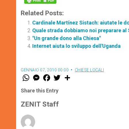
Related Posts:
Cardinale Martínez Sistach: aiutate le d
Quale strada dobbiamo noi preparare al
"Un grande dono alla Chiesa"
Internet aiuta lo sviluppo dell'Uganda
GENNAIO 07, 2010 00:00
CHIESE LOCALI
W
M
F
T
S
h
e
a
w
h
a
s
c
i
a
t
s
e
t
r
Share this Entry
s
e
b
t
e
A
n
o
e
p
g
o
r
ZENIT Staff
p
e
k
r