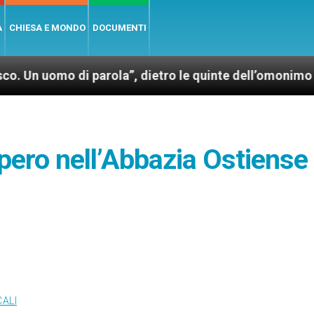
A
CHIESA E MONDO
DOCUMENTI
i parola”, dietro le quinte dell’omonimo film di Wim 
ppero nell’Abbazia Ostiense
CALI