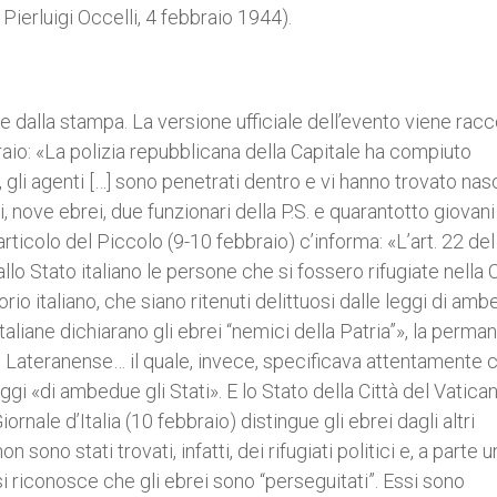
. Pierluigi Occelli, 4 febbraio 1944).
e dalla stampa. La versione ufficiale dell’evento viene rac
raio: «La polizia repubblicana della Capitale ha compiuto
 gli agenti […] sono penetrati dentro e vi hanno trovato nasc
li, nove ebrei, due funzionari della P.S. e quarantotto giovani
n articolo del Piccolo (9-10 febbraio) c’informa: «L’art. 22 del
lo Stato italiano le persone che si fossero rifugiate nella C
rio italiano, che siano ritenuti delittuosi dalle leggi di am
 italiane dichiarano gli ebrei “nemici della Patria”», la perm
o Lateranense… il quale, invece, specificava attentamente c
leggi «di ambedue gli Stati». E lo Stato della Città del Vatic
ornale d’Italia (10 febbraio) distingue gli ebrei dagli altri
 sono stati trovati, infatti, dei rifugiati politici e, a parte u
 si riconosce che gli ebrei sono “perseguitati”. Essi sono