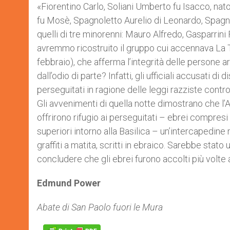
«Fiorentino Carlo, Soliani Umberto fu Isacco, na
fu Mosè, Spagnoletto Aurelio di Leonardo, Spagno
quelli di tre minorenni: Mauro Alfredo, Gasparrin
avremmo ricostruito il gruppo cui accennava La Tr
febbraio), che afferma l’integrità delle persone a
dall’odio di parte? Infatti, gli ufficiali accusati d
perseguitati in ragione delle leggi razziste cont
Gli avvenimenti di quella notte dimostrano che l’A
offrirono rifugio ai perseguitati – ebrei compresi
superiori intorno alla Basilica – un’intercapedine 
graffiti a matita, scritti in ebraico. Sarebbe stat
concludere che gli ebrei furono accolti più volte 
Edmund Power
Abate di San Paolo fuori le Mura