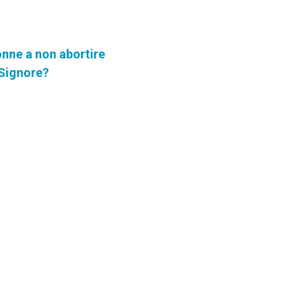
onne a non abortire
 Signore?