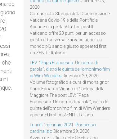
mondo più sano e giusto
Dicembre 29,
eonardo
2020
seguono
Comunicato Stampa della Commissione
rei,
Vaticana Covid-19 e della Pontificia
Accademia per la Vita The post Il
(20
Vaticano offre 20 punti per un accesso
i
giusto ed universale ai vaccini, per un
’essi
mondo più sano e giusto appeared first
on ZENIT - Italiano.
ore».
a che
LEV: “Papa Francesco. Un uomo di
parola”, dietro le quinte dell’omonimo film
amenti
di Wim Wenders
Dicembre 29, 2020
cuni
Volume fotografico a cura di monsignor
unque,
Dario Edoardo Viganò e Gianluca della
Maggiore The post LEV: “Papa
Francesco. Un uomo di parola”, dietro le
quinte dell’omonimo film di Wim Wenders
appeared first on ZENIT - Italiano.
Lunedì 4 gennaio 2021: Possesso
cardinalizio
Dicembre 29, 2020
Avviso dell’Ufficio delle Celebrazioni