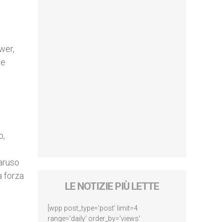
wer,
 e
o,
Caruso
a forza
LE NOTIZIE PIÙ LETTE
[wpp post_type='post' limit=4
range='daily' order_by='views'