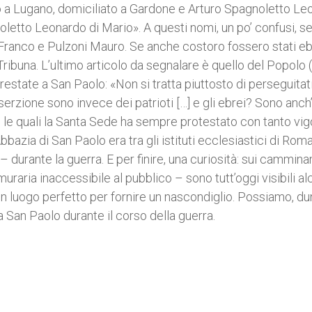
to a Lugano, domiciliato a Gardone e Arturo Spagnoletto L
letto Leonardo di Mario». A questi nomi, un po’ confusi, 
i Franco e Pulzoni Mauro. Se anche costoro fossero stati eb
ibuna. L’ultimo articolo da segnalare è quello del Popolo 
rrestate a San Paolo: «Non si tratta piuttosto di perseguitat
i diserzione sono invece dei patrioti […] e gli ebrei? Sono anch
ro le quali la Santa Sede ha sempre protestato con tanto vig
bbazia di San Paolo era tra gli istituti ecclesiastici di Rom
 – durante la guerra. E per finire, una curiosità: sui cammin
muraria inaccessibile al pubblico – sono tutt’oggi visibili al
o un luogo perfetto per fornire un nascondiglio. Possiamo, d
a San Paolo durante il corso della guerra.