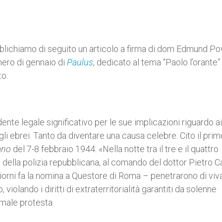
blichiamo di seguito un articolo a firma di dom Edmund Po
mero di gennaio di
Paulus
, dedicato al tema “Paolo l’orante”
to.
nte legale significativo per le sue implicazioni riguardo ai
gli ebrei. Tanto da diventare una causa celebre. Cito il prim
ano
del 7-8 febbraio 1944: «Nella notte tra il tre e il quattro
 della polizia repubblicana, al comando del dottor Pietro 
i giorni fa la nomina a Questore di Roma – penetrarono di viv
 violando i diritti di extraterritorialità garantiti da solenne
rmale protesta.