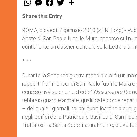
h
e
a
w
h
a
s
c
i
a
t
s
e
t
r
Share this Entry
s
e
b
t
e
A
n
o
e
p
g
o
r
ROMA, giovedì, 7 gennaio 2010 (ZENIT.org).- Pub
p
e
k
Abate di San Paolo fuori le Mura, apparso sul nu
r
contenente un dossier centrale sulla Lettera a Ti
* * *
Durante la Seconda guerra mondiale ci fu un incide
rapporti fra i monaci di San Paolo fuori le Mura e 
conciso avviso che ne diede
L’Osservatore Rom
febbraio guardie armate, qualificate come reparti
– del quale i giornali italiani pubblicarono alcun
negli edifici della Patriarcale Basilica di San Paolo,
Trattato». La Santa Sede, naturalmente, elevò fo