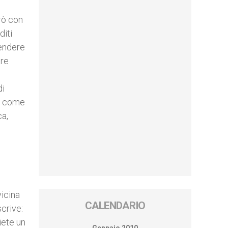
trò con
diti
cendere
tre
n
di
vo come
ca,
vicina
CALENDARIO
crive:
iete un