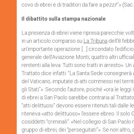
covo di ebrei e di traditori da fare a pezzi!”» (Sac
Il dibattito sulla stampa nazionale
La presenza di ebrei viene ripresa parecchie volt
in un articolo comparso su
La Tribuna
dell’8 febb
un’importante operazione […] circondato l’edificio,
generale dell’Aviazione Monti, quattro altri ufficia
renitenti alla leva. Tutti sono tratti in arresto». U
Trattato dice infatti: “La Santa Sede consegnerà al
del Vaticano, imputate di atti commessi nel territo
gli Stati”». Secondo l’autore, poiché «ora le leggi
di ebrei a San Paolo sarebbe contraria al Trattat
“atti delittuosi” devono essere ritenuti tali dalle 
riteneva «atto delittuoso» l’essere ebreo. Il solo Gi
cosiddetti “criminali”: «Nel collegio di San Paolo non
gruppo di ebrei, dei “perseguitati”». Se non altro,