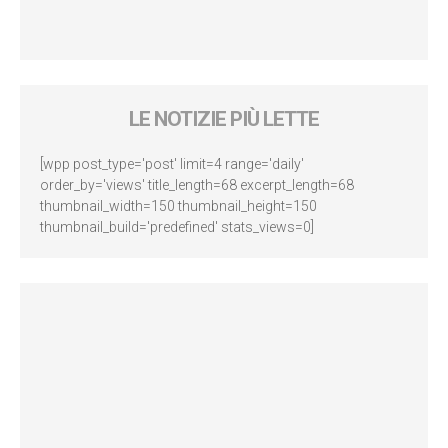
LE NOTIZIE PIÙ LETTE
[wpp post_type='post' limit=4 range='daily'
order_by='views' title_length=68 excerpt_length=68
thumbnail_width=150 thumbnail_height=150
thumbnail_build='predefined' stats_views=0]