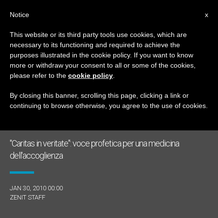
IT
Notice
x
This website or its third party tools use cookies, which are
necessary to its functioning and required to achieve the
GIORNO
purposes illustrated in the cookie policy. If you want to know
Gennaio 30th, 2010
more or withdraw your consent to all or some of the cookies,
please refer to the
cookie policy
.
By closing this banner, scrolling this page, clicking a link or
continuing to browse otherwise, you agree to the use of cookies.
ULTIME NOTIZIE
"Caritas in veritate": voce profetica per una medicina
dell'accoglienza
JAN 30, 2010 00:00
ZENIT STAFF