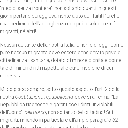
adeguata; tutti, tutti in questo senso dovreste essere
"medici senza frontiere", non soltanto quanti in questi
giorni portano coraggiosamente aiuto ad Haiti! Perché
una medicina dell'accoglienza non può escludere: né i
migranti, né altri!
Nessun abitante della nostra Italia, di ieri e di oggi, come
pure nessun migrante deve essere considerato privo di
cittadinanza... sanitaria, dotato di minore dignità e come
tale di minori diritti rispetto alle cure mediche di cui
necessita.
Mi colpisce sempre, sotto questo aspetto, l'art. 2 della
nostra
Costituzione repubblicana
, dove si afferma: "La
Repubblica riconosce e garantisce i diritti inviolabili
dell'uomo":
dell'uomo
, non soltanto del cittadino! Sui
migranti, rimando in particolare all'ampio paragrafo 62
dell'enciclica, ad essi interamente dedicato.