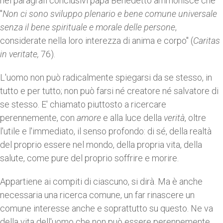
nei paragrafi conclusivi papa Benedetto ammonisce che
"
Non ci sono sviluppo plenario e bene comune universale
senza il bene spirituale e morale delle persone
,
considerate nella loro interezza di anima e corpo" (
Caritas
in veritate,
76).
L'uomo non può radicalmente spiegarsi da se stesso, in
tutto e per tutto; non può farsi né creatore né salvatore di
se stesso. E' chiamato piuttosto a ricercare
perennemente, con
amore
e alla luce della
verità
, oltre
l'utile e l'immediato, il senso profondo: di sé, della realtà
del proprio essere nel mondo, della propria vita, della
salute, come pure del proprio soffrire e morire.
Appartiene ai compiti di ciascuno, si dirà. Ma è anche
necessaria una ricerca comune, un far rinascere un
comune interesse anche e soprattutto su questo. Ne va
della vita dell'uomo che non può essere perennemente