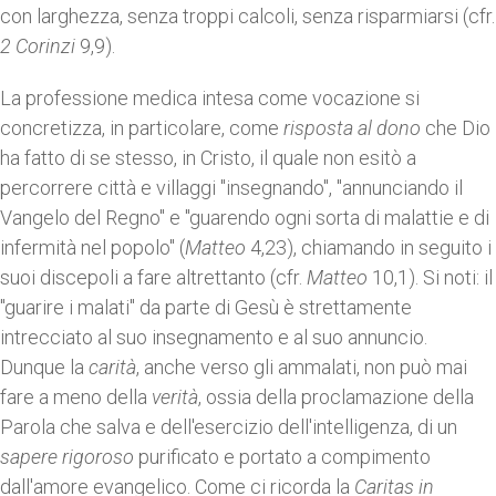
con larghezza, senza troppi calcoli, senza risparmiarsi (cfr.
2 Corinzi
9,9).
La professione medica intesa come vocazione si
concretizza, in particolare, come
risposta
al
dono
che Dio
ha fatto di se stesso, in Cristo, il quale non esitò a
percorrere città e villaggi "insegnando", "annunciando il
Vangelo del Regno" e "guarendo ogni sorta di malattie e di
infermità nel popolo" (
Matteo
4,23), chiamando in seguito i
suoi discepoli a fare altrettanto (cfr.
Matteo
10,1). Si noti: il
"guarire i malati" da parte di Gesù è strettamente
intrecciato al suo insegnamento e al suo annuncio.
Dunque la
carità
, anche verso gli ammalati, non può mai
fare a meno della
verità
, ossia della proclamazione della
Parola che salva e dell'esercizio dell'intelligenza, di un
sapere rigoroso
purificato e portato a compimento
dall'amore evangelico. Come ci ricorda la
Caritas in