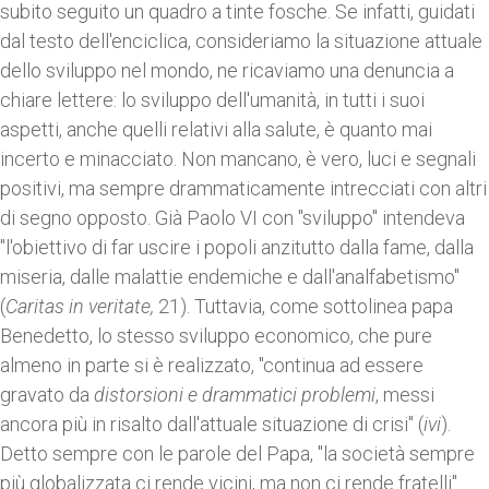
subito seguito un quadro a tinte fosche. Se infatti, guidati
dal testo dell'enciclica, consideriamo la situazione attuale
dello sviluppo nel mondo, ne ricaviamo una denuncia a
chiare lettere: lo sviluppo dell'umanità, in tutti i suoi
aspetti, anche quelli relativi alla salute, è quanto mai
incerto e minacciato. Non mancano, è vero, luci e segnali
positivi, ma sempre drammaticamente intrecciati con altri
di segno opposto. Già Paolo VI con "sviluppo" intendeva
"l'obiettivo di far uscire i popoli anzitutto dalla fame, dalla
miseria, dalle malattie endemiche e dall'analfabetismo"
(
Caritas in veritate,
21). Tuttavia, come sottolinea papa
Benedetto, lo stesso sviluppo economico, che pure
almeno in parte si è realizzato, "continua ad essere
gravato da
distorsioni e drammatici problemi
, messi
ancora più in risalto dall'attuale situazione di crisi" (
ivi
).
Detto sempre con le parole del Papa, "la società sempre
più globalizzata ci rende vicini, ma non ci rende fratelli"