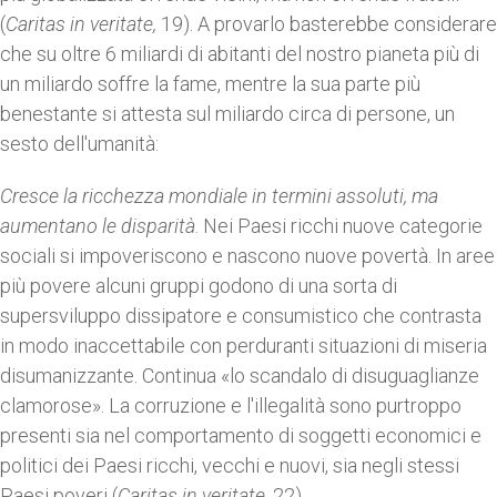
(
Caritas in veritate,
19). A provarlo basterebbe considerare
che su oltre 6 miliardi di abitanti del nostro pianeta più di
un miliardo soffre la fame, mentre la sua parte più
benestante si attesta sul miliardo circa di persone, un
sesto dell'umanità:
Cresce la ricchezza mondiale in termini assoluti, ma
aumentano le disparità
. Nei Paesi ricchi nuove categorie
sociali si impoveriscono e nascono nuove povertà. In aree
più povere alcuni gruppi godono di una sorta di
supersviluppo dissipatore e consumistico che contrasta
in modo inaccettabile con perduranti situazioni di miseria
disumanizzante. Continua «lo scandalo di disuguaglianze
clamorose». La corruzione e l'illegalità sono purtroppo
presenti sia nel comportamento di soggetti economici e
politici dei Paesi ricchi, vecchi e nuovi, sia negli stessi
Paesi poveri (
Caritas in veritate,
22).