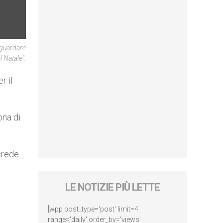
aguardare
l Natale".
r il
ona di
 crede
LE NOTIZIE PIÙ LETTE
[wpp post_type='post' limit=4
range='daily' order_by='views'