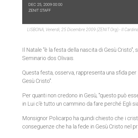
DEC 25, 2009 00:00
ZENIT STAFF
LISBONA, Venerdì, 25 Dicembre 2009 (ZENIT.org).- Il Cardina
Il Natale "è la festa della nascita di Gesù Cristo"
Seminario dos Olivais.
Questa festa, osserva, rappresenta una sfida per i
Gesù Cristo".
Per quanti non credono in Gesù, "questo può esser
in Lui c'è tutto un cammino da fare perché Egli sia 
Monsignor Policarpo ha quindi chiesto che i crist
conseguenze che ha la fede in Gesù Cristo nel pr