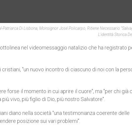
l-Patriarca Di Lisbona, Monsignor José Policarpo, Ritiene Necessario "salv
L'identità Storica De
, sottolinea nel videomessaggio natalizio che ha registrato pe
 cristiani, "un nuovo incontro di ciascuno di noi con la pers
e forse il momento in cui aprire il cuore", ma "per chi già
più vivo, più figlio di Dio, più nostro Salvatore".
iani diano nella società "una testimonianza coerente delle
endere posizione sui vari problemi".