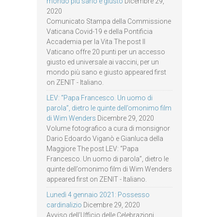
mondo più sano e giusto
Dicembre 29,
2020
Comunicato Stampa della Commissione
Vaticana Covid-19 e della Pontificia
Accademia per la Vita The post Il
Vaticano offre 20 punti per un accesso
giusto ed universale ai vaccini, per un
mondo più sano e giusto appeared first
on ZENIT - Italiano.
LEV: “Papa Francesco. Un uomo di
parola”, dietro le quinte dell’omonimo film
di Wim Wenders
Dicembre 29, 2020
Volume fotografico a cura di monsignor
Dario Edoardo Viganò e Gianluca della
Maggiore The post LEV: “Papa
Francesco. Un uomo di parola”, dietro le
quinte dell’omonimo film di Wim Wenders
appeared first on ZENIT - Italiano.
Lunedì 4 gennaio 2021: Possesso
cardinalizio
Dicembre 29, 2020
Avviso dell’Ufficio delle Celebrazioni