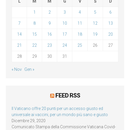
L
M
M
G
V
S
D
1
2
3
4
5
6
7
8
9
10
11
12
13
14
15
16
17
18
19
20
21
22
23
24
25
26
27
28
29
30
31
« Nov
Gen »
FEED RSS
Il Vaticano offre 20 punti per un accesso giusto ed
universale ai vaccini, per un mondo più sano e giusto
Dicembre 29, 2020
Comunicato Stampa della Commissione Vaticana Covid-