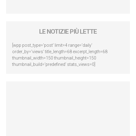
LE NOTIZIE PIÙ LETTE
[wpp post_type='post' limit=4 range='daily'
order_by='views' title_length=68 excerpt_length=68
thumbnail_width=150 thumbnail_height=150
thumbnail_build='predefined' stats_views=0]