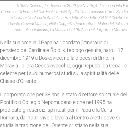
ROMA, Giovedì, 17 Dicembre 2009 (ZENIT.org).- La Lunga Vita E Il
Cammino Di Fede Del Cardinale Tomáš Špidlík “testimoniano Come Sia Dio
A Guidare Chi A Lui Si Affida”. Lo Ha Detto Benedetto XVI Nel Celebrare
Questo Giovedì Mattina, Nella Cappella
Redemptoris Mater
Del Palazzo
Apostolico Vaticano, La Messa Per I 90 Anni Del Porporato Moravo.
Nella sua omelia il Papa ha ricordato l'itinerario di
pensiero del Cardinale Špidlik, teologo gesuita, nato il 17
dicembre 1919 a Boskovice, nella diocesi di Brno, in
Moravia - allora Cecoslovacchia, oggi Repubblica Ceca - e
celebre per i suoi numerosi studi sulla spiritualità delle
Chiese d'Oriente.
Il porporato che per 38 anni è stato direttore spirituale del
Pontificio Collegio Nepomuceno e che nel 1995 ha
predicato gli esercizi spirituali per il Papa e la Curia
Romana, dal 1991 vive e lavora al Centro Aletti, dove si
studia la tradizione dell'Oriente cristiano nella sua