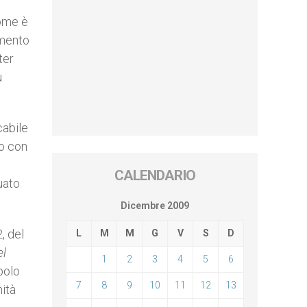
come è
imento
ter
ù
cabile
no con
CALENDARIO
uato
Dicembre 2009
, del
L
M
M
G
V
S
D
el
1
2
3
4
5
6
polo
7
8
9
10
11
12
13
nità