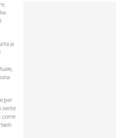
re,
che
21
unta ai
e
tuale,
rsona
re per
i sente
re come
tanti