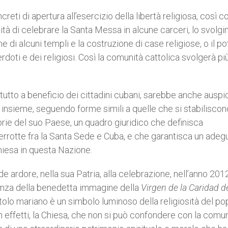
creti di apertura all’esercizio della libertà religiosa, così 
lità di celebrare la Santa Messa in alcune carceri, lo svolg
ne di alcuni templi e la costruzione di case religiose, o il po
doti e dei religiosi. Così la comunità cattolica svolgerà pi
utto a beneficio dei cittadini cubani, sarebbe anche auspi
 insieme, seguendo forme simili a quelle che si stabilisco
oprie del suo Paese, un quadro giuridico che definisca
terrotte fra la Santa Sede e Cuba, e che garantisca un adeg
Chiesa in questa Nazione.
e ardore, nella sua Patria, alla celebrazione, nell’anno 2012
enza della benedetta immagine della
Virgen de la Caridad d
tolo mariano è un simbolo luminoso della religiosità del po
In effetti, la Chiesa, che non si può confondere con la comu