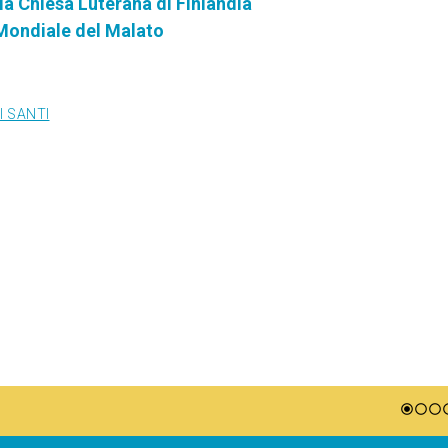
a Chiesa Luterana di Finlandia
 Mondiale del Malato
I SANTI