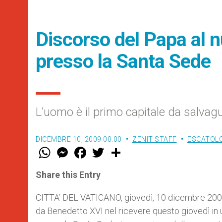
Discorso del Papa al 
presso la Santa Sede
L’uomo è il primo capitale da salvag
DICEMBRE 10, 2009 00:00
ZENIT STAFF
ESCATOLO
W
M
F
T
S
h
e
a
w
h
a
s
c
i
a
t
s
e
t
r
Share this Entry
s
e
b
t
e
A
n
o
e
p
g
o
r
CITTA’ DEL VATICANO, giovedì, 10 dicembre 2009 
p
e
k
da Benedetto XVI nel ricevere questo giovedì i
r