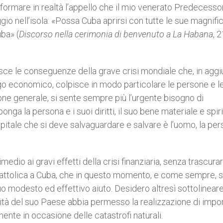
sformare in realtà l’appello che il mio venerato Predecesso
ggio nell’isola: «Possa Cuba aprirsi con tutte le sue magnifi
uba» (
Discorso nella cerimonia di benvenuto a La Habana
, 
isce le conseguenze della grave crisi mondiale che, in aggi
argo economico, colpisce in modo particolare le persone e l
one generale, si sente sempre più l’urgente bisogno di
nga la persona e i suoi diritti, il suo bene materiale e spiri
o capitale che si deve salvaguardare e salvare è l’uomo, la pe
medio ai gravi effetti della crisi finanziaria, senza trascura
a cattolica a Cuba, che in questo momento, e come sempre, s
 suo modesto ed effettivo aiuto. Desidero altresì sottolinea
tà del suo Paese abbia permesso la realizzazione di impor
mente in occasione delle catastrofi naturali.