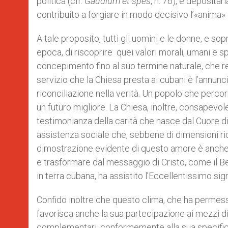
politica (cfr.
Gaudium et spes
, n. 76), è deposita
contribuito a forgiare in modo decisivo l’«anima»
A tale proposito, tutti gli uomini e le donne, e so
epoca, di riscoprire quei valori morali, umani e sp
concepimento fino al suo termine naturale, che ren
servizio che la Chiesa presta ai cubani è l’annun
riconciliazione nella verità. Un popolo che perc
un futuro migliore. La Chiesa, inoltre, consapevo
testimonianza della carità che nasce dal Cuore di 
assistenza sociale che, sebbene di dimensioni rido
dimostrazione evidente di questo amore è anche la
e trasformare dal messaggio di Cristo, come il Bea
in terra cubana, ha assistito l’Eccellentissimo sig
Confido inoltre che questo clima, che ha permesso
favorisca anche la sua partecipazione ai mezzi di
complementari, conformemente alla sua specifica