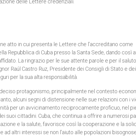
zione delle Lettere credenziali.
ne atto in cui presenta le Lettere che l’accreditano come
ella Repubblica di Cuba presso la Santa Sede, dando così a
fidato. La ringrazio per le sue attente parole e per il salut
nor Raúl Castro Ruz, Presidente dei Consigli di Stato e dei
uri per la sua alta responsabilità.
un deciso protagonismo, principalmente nel contesto econo
canto, alcuni segni di distensione nelle sue relazioni con i vi
unità per un avvicinamento reciprocamente proficuo, nel p
 dei suoi cittadini. Cuba, che continua a offrire a numerosi pa
zazione e la salute, favorisce così la cooperazione e la soli
 ad altri interessi se non l’aiuto alle popolazioni bisognose