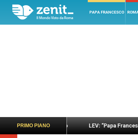
PAPA FRANCESCO
ROM
più sano e giusto
LEV: “Papa Francesco. Un uom
PRIMO PIANO