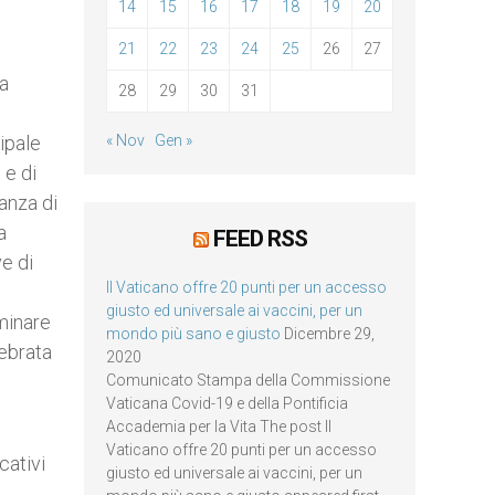
14
15
16
17
18
19
20
21
22
23
24
25
26
27
ra
28
29
30
31
ipale
« Nov
Gen »
 e di
anza di
a
FEED RSS
ve di
Il Vaticano offre 20 punti per un accesso
giusto ed universale ai vaccini, per un
uminare
mondo più sano e giusto
Dicembre 29,
lebrata
2020
Comunicato Stampa della Commissione
Vaticana Covid-19 e della Pontificia
Accademia per la Vita The post Il
Vaticano offre 20 punti per un accesso
cativi
giusto ed universale ai vaccini, per un