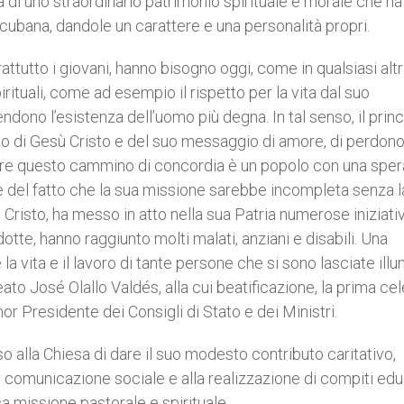
ria di uno straordinario patrimonio spirituale e morale che ha
 cubana, dandole un carattere e una personalità propri.
prattutto i giovani, hanno bisogno oggi, come in qualsiasi alt
irituali, come ad esempio il rispetto per la vita dal suo
dono l’esistenza dell’uomo più degna. In tal senso, il princ
cio di Gesù Cristo e del suo messaggio di amore, di perdono
orre questo cammino di concordia è un popolo con una sper
le del fatto che la sua missione sarebbe incompleta senza l
Cristo, ha messo in atto nella sua Patria numerose iniziati
tte, hanno raggiunto molti malati, anziani e disabili. Una
 vita e il lavoro di tante persone che si sono lasciate ill
to José Olallo Valdés, alla cui beatificazione, la prima ce
nor Presidente dei Consigli di Stato e dei Ministri.
 alla Chiesa di dare il suo modesto contributo caritativo,
 comunicazione sociale e alla realizzazione di compiti edu
 missione pastorale e spirituale.