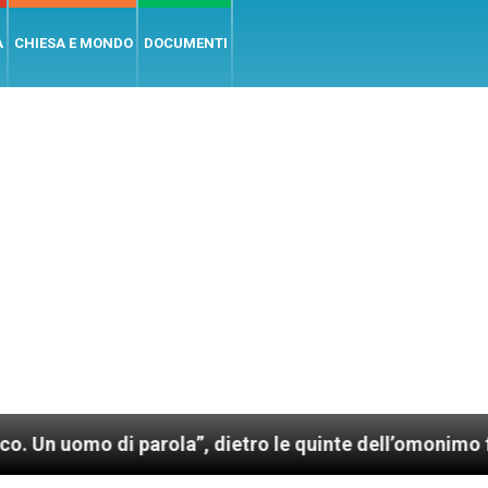
A
CHIESA E MONDO
DOCUMENTI
o di parola”, dietro le quinte dell’omonimo film di W