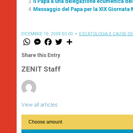
Il Papa a una delegazione ecumenica dell
Messaggio del Papa per la XIX Giornata
DICEMBRE 10, 2009 00:00
ESCATOLOGIA E CAUSE DE
W
M
F
T
S
h
e
a
w
h
a
s
c
i
a
t
s
e
t
r
Share this Entry
s
e
b
t
e
A
n
o
e
p
g
o
r
ZENIT Staff
p
e
k
r
View all articles