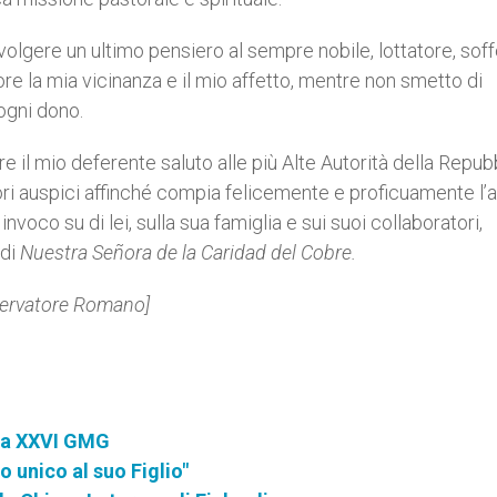
volgere un ultimo pensiero al sempre nobile, lottatore, sof
e la mia vicinanza e il mio affetto, mentre non smetto di
 ogni dono.
 il mio deferente saluto alle più Alte Autorità della Repubb
ori auspici affinché compia felicemente e proficuamente l’a
voco su di lei, sulla sua famiglia e sui suoi collaboratori,
 di
Nuestra Señora de la Caridad del Cobre.
sservatore Romano]
lla XXVI GMG
 unico al suo Figlio"