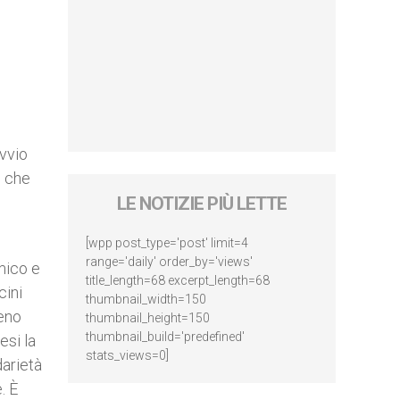
vvio
o che
LE NOTIZIE PIÙ LETTE
[wpp post_type='post' limit=4
range='daily' order_by='views'
mico e
title_length=68 excerpt_length=68
cini
thumbnail_width=150
ieno
thumbnail_height=150
thumbnail_build='predefined'
esi la
stats_views=0]
darietà
. È