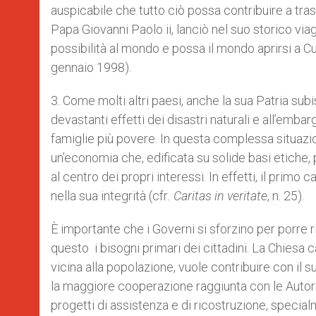
auspicabile che tutto ciò possa contribuire a tra
Papa Giovanni Paolo ii, lanciò nel suo storico via
possibilità al mondo e possa il mondo aprirsi a C
gennaio 1998).
3. Come molti altri paesi, anche la sua Patria sub
devastanti effetti dei disastri naturali e all’emb
famiglie più povere. In questa complessa situazi
un’economia che, edificata su solide basi etiche, po
al centro dei propri interessi. In effetti, il prim
nella sua integrità (cfr
. Caritas in veritate
, n. 25).
È importante che i Governi si sforzino per porre ri
questo i bisogni primari dei cittadini. La Chies
vicina alla popolazione, vuole contribuire con il
la maggiore cooperazione raggiunta con le Autori
progetti di assistenza e di ricostruzione, special