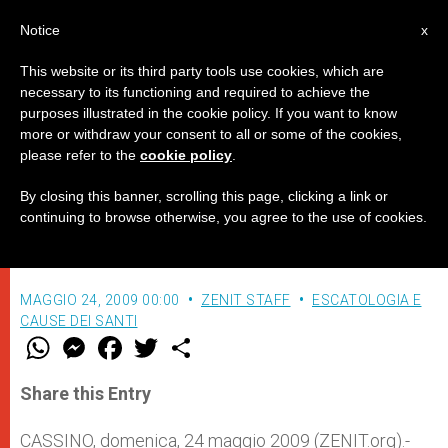
IT
Notice
x
This website or its third party tools use cookies, which are
necessary to its functioning and required to achieve the
purposes illustrated in the cookie policy. If you want to know
Il Papa per i Vespri nella Basilica
more or withdraw your consent to all or some of the cookies,
please refer to the
cookie policy
.
dell’Abbazia di Montecassino
By closing this banner, scrolling this page, clicking a link or
continuing to browse otherwise, you agree to the use of cookies.
–
MAGGIO 24, 2009 00:00
ZENIT STAFF
ESCATOLOGIA E
CAUSE DEI SANTI
W
M
F
T
S
h
e
a
w
h
a
s
c
i
a
t
s
e
t
r
Share this Entry
s
e
b
t
e
A
n
o
e
p
g
o
r
CASSINO, domenica, 24 maggio 2009 (ZENIT.org).-