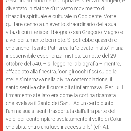
Gesù. Incarnando nella propria esistenza il Vangelo, è
diventato iniziatore d’un vasto movimento di
rinascita spirituale e culturale in Occidente. Vorrei
qui fare cenno a un evento straordinario della sua
vita, di cui riferisce il biografo san Gregorio Magno e
a voi certamente ben noto. Si potrebbe quasi dire
che anche il santo Patriarca fu “elevato in alto” in una
indescrivibile esperienza mistica. La notte del 29
ottobre del 540, – si legge nella biografia – mentre,
affacciato alla finestra, “con gli occhi fissi su delle
stelle s’internava nella divina contemplazione, il
santo sentiva che il cuore gli si infiammava…Per lui il
firmamento stellato era come la cortina ricamata
che svelava il Santo dei Santi. Ad un certo punto
l’anima sua si sentì trasportata dall’altra parte del
velo, per contemplare svelatamente il volto di Colui
che abita entro una luce inaccessibile” (cfr A.I.