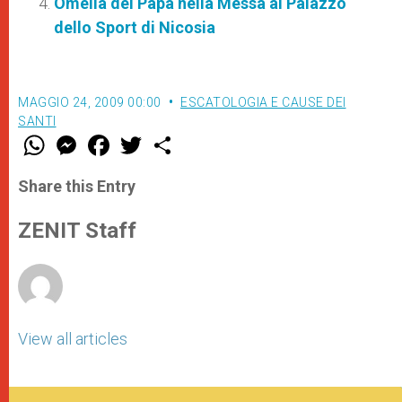
Omelia del Papa nella Messa al Palazzo
dello Sport di Nicosia
MAGGIO 24, 2009 00:00
ESCATOLOGIA E CAUSE DEI
SANTI
W
M
F
T
S
h
e
a
w
h
a
s
c
i
a
t
s
e
t
r
Share this Entry
s
e
b
t
e
A
n
o
e
p
g
o
r
ZENIT Staff
p
e
k
r
View all articles