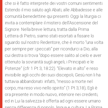
che si è fatto interprete dei vostri comuni sentimenti.
Estendo il mio saluto agli Abati, alle Abbadesse e alle
comunità benedettine qui presenti. Oggi la liturgia ci
invita a contemplare il mistero dell’Ascensione del
Signore. Nella breve lettura, tratta dalla Prima
Lettera di Pietro, siamo stati esortati a fissare lo
sguardo sul nostro Redentore, che è morto “una volta
per sempre per i peccati” per ricondurci a Dio, alla
cui destra si trova “dopo essere salito al cielo e aver
ottenuto la sovranità sugli angeli, i Principati e le
Potenze” (cfr 1 Pt 3, 18.22). “Elevato in alto” e reso
invisibile agli occhi dei suoi discepoli, Gesù non li ha
tuttavia abbandonati: infatti, “messo a morte nel
corpo, ma reso vivo nello spirito” (1 Pt 3,18), Egli è
ora presente in modo nuovo, interiore nei credenti,
ed in Lui la salvezza è offerta ad ogni essere umano
senza differenza di popolo, lingua e cultura. La Prima