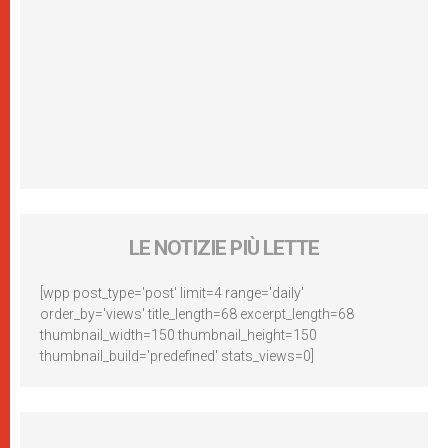
LE NOTIZIE PIÙ LETTE
[wpp post_type='post' limit=4 range='daily'
order_by='views' title_length=68 excerpt_length=68
thumbnail_width=150 thumbnail_height=150
thumbnail_build='predefined' stats_views=0]