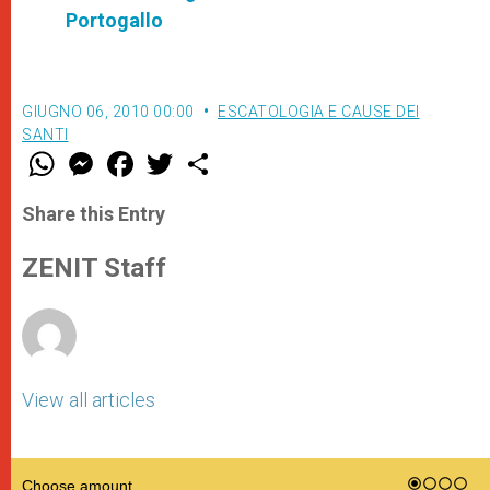
Portogallo
GIUGNO 06, 2010 00:00
ESCATOLOGIA E CAUSE DEI
SANTI
W
M
F
T
S
h
e
a
w
h
a
s
c
i
a
t
s
e
t
r
Share this Entry
s
e
b
t
e
A
n
o
e
p
g
o
r
ZENIT Staff
p
e
k
r
View all articles