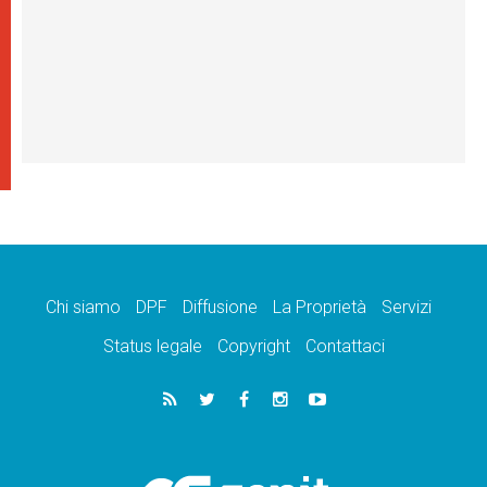
Chi siamo
DPF
Diffusione
La Proprietà
Servizi
Status legale
Copyright
Contattaci