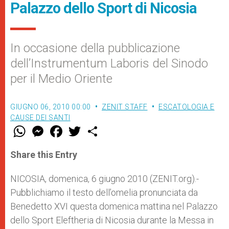
Palazzo dello Sport di Nicosia
In occasione della pubblicazione
dell’Instrumentum Laboris del Sinodo
per il Medio Oriente
GIUGNO 06, 2010 00:00
ZENIT STAFF
ESCATOLOGIA E
CAUSE DEI SANTI
W
M
F
T
S
h
e
a
w
h
a
s
c
i
a
t
s
e
t
r
Share this Entry
s
e
b
t
e
A
n
o
e
p
g
o
r
NICOSIA, domenica, 6 giugno 2010 (ZENIT.org).-
p
e
k
Pubblichiamo il testo dell’omelia pronunciata da
r
Benedetto XVI questa domenica mattina nel Palazzo
dello Sport Eleftheria di Nicosia durante la Messa in