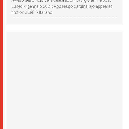
Avviso dell’Ufficio delle Celebrazioni Liturgiche The post
Lunedì 4 gennaio 2021: Possesso cardinalizio appeared
first on ZENIT - Italiano.