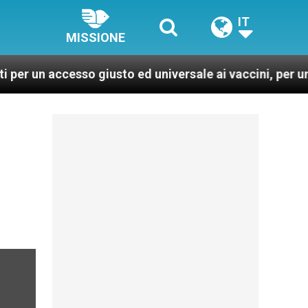
IT
MISSIONE
accesso giusto ed universale ai vaccini, per un mondo p