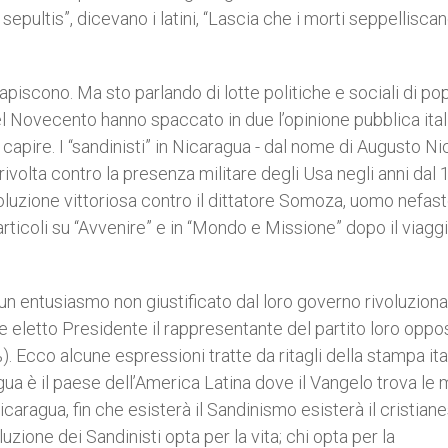
sepultis”, dicevano i latini, “Lascia che i morti seppelliscan
capiscono. Ma sto parlando di lotte politiche e sociali di pop
el Novecento hanno spaccato in due l’opinione pubblica ital
capire. I “sandinisti” in Nicaragua - dal nome di Augusto Ni
olta contro la presenza militare degli Usa negli anni dal 
oluzione vittoriosa contro il dittatore Somoza, uomo nefasto
 articoli su “Avvenire” e in “Mondo e Missione” dopo il viaggi
 un entusiasmo non giustificato dal loro governo rivoluziona
eletto Presidente il rappresentante del partito loro oppo
%). Ecco alcune espressioni tratte da ritagli della stampa ita
agua è il paese dell’America Latina dove il Vangelo trova le m
caragua, fin che esisterà il Sandinismo esisterà il cristian
luzione dei Sandinisti opta per la vita; chi opta per la