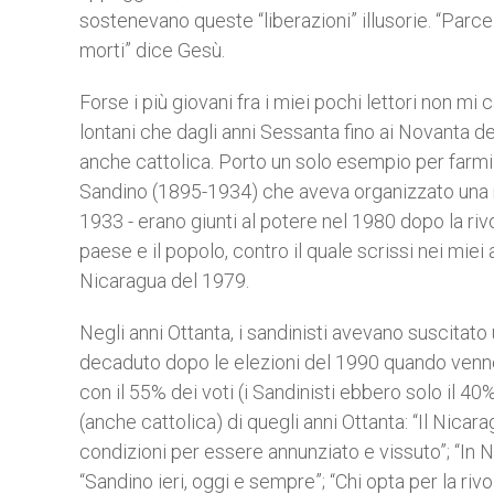
sostenevano queste “liberazioni” illusorie. “Parce 
morti” dice Gesù.
Forse i più giovani fra i miei pochi lettori non mi 
lontani che dagli anni Sessanta fino ai Novanta d
anche cattolica. Porto un solo esempio per farmi 
Sandino (1895-1934) che aveva organizzato una riv
1933 - erano giunti al potere nel 1980 dopo la riv
paese e il popolo, contro il quale scrissi nei miei
Nicaragua del 1979.
Negli anni Ottanta, i sandinisti avevano suscitato
decaduto dopo le elezioni del 1990 quando venne 
con il 55% dei voti (i Sandinisti ebbero solo il 40
(anche cattolica) di quegli anni Ottanta: “Il Nicar
condizioni per essere annunziato e vissuto”; “In Ni
“Sandino ieri, oggi e sempre”; “Chi opta per la rivo