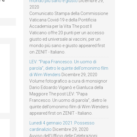
mondo più sano e giusto
Dicembre 29,
2020
Comunicato Stampa della Commissione
Vaticana Covid-19 e della Pontificia
Accademia per la Vita The post Il
Vaticano offre 20 punti per un accesso
giusto ed universale ai vaccini, per un
mondo più sano e giusto appeared first
on ZENIT - Italiano.
LEV: “Papa Francesco. Un uomo di
parola”, dietro le quinte dell’omonimo film
di Wim Wenders
Dicembre 29, 2020
Volume fotografico a cura di monsignor
Dario Edoardo Viganò e Gianluca della
Maggiore The post LEV: “Papa
Francesco. Un uomo di parola”, dietro le
quinte dell’omonimo film di Wim Wenders
appeared first on ZENIT - Italiano.
Lunedì 4 gennaio 2021: Possesso
cardinalizio
Dicembre 29, 2020
Avviso dell’Ufficio delle Celebrazioni