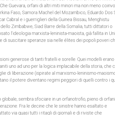
i Che Guevara, orfani di altri miti minori ma non meno coinvo
Burkina Faso, Samora Machel del Mozambico, Eduardo Dos 
ar Cabral e i guerriglieri della Guinea Bissau, Menghistu
 dello Zimbabwe, Siad Barre della Somalia, tutti dittatori o
ato l’ideologia marxista-leninista-maoista, già fallita in U
 di suscitare speranze sia nelle élites dei popoli poveri ch
usioni generose di tanti fratelli e sorelle. Quei modelli erano
aniti uno ad uno per la logica implacabile della storia, che c
iglie di liberazione (ispirate al marxismo-leninismo-maoism
no il potere diventano regimi peggiori di quelli contro i qua
o globale, sembra sfociare in un orfanotrofio, pieno di orfani
liberazione. Fra le decine che le sinistre hanno esaltato e
 via quasi tutti i ritagli di giornali e di riviste che