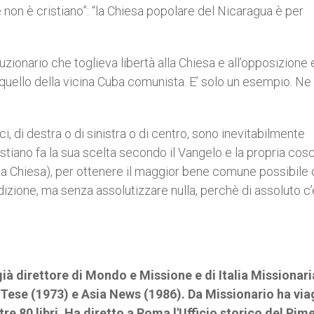
 non è cristiano”: “la Chiesa popolare del Nicaragua è per
zionario che toglieva libertà alla Chiesa e all’opposizione 
uello della vicina Cuba comunista. E’ solo un esempio. Ne 
ici, di destra o di sinistra o di centro, sono inevitabilmente
istiano fa la sua scelta secondo il Vangelo e la propria co
a Chiesa), per ottenere il maggior bene comune possibile 
izione, ma senza assolutizzare nulla, perchè di assoluto c’
 già direttore di Mondo e Missione e di Italia Missionari
i Tese (1973) e Asia News (1986). Da Missionario ha vi
re 80 libri. Ha diretto a Roma l'Ufficio storico del Pim