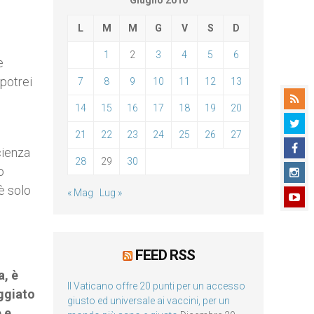
Giugno 2010
L
M
M
G
V
S
D
1
2
3
4
5
6
e
potrei
7
8
9
10
11
12
13
14
15
16
17
18
19
20
21
22
23
24
25
26
27
scienza
28
29
30
o
è solo
« Mag
Lug »
FEED RSS
a, è
Il Vaticano offre 20 punti per un accesso
aggiato
giusto ed universale ai vaccini, per un
e e