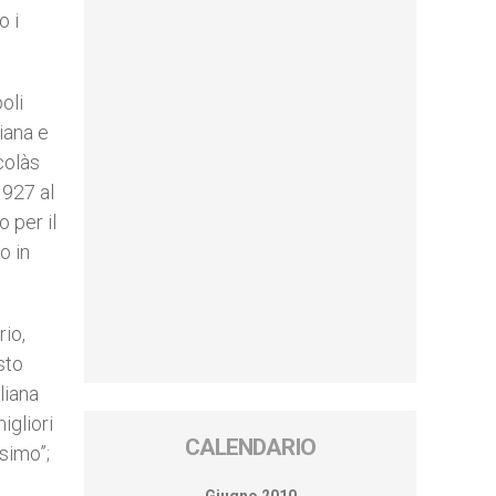
o i
oli
iana e
colàs
1927 al
 per il
o in
rio,
sto
liana
igliori
CALENDARIO
esimo”;