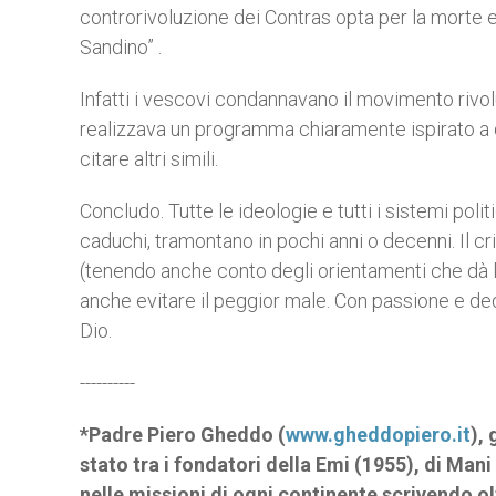
controrivoluzione dei Contras opta per la morte e
Sandino” .
Infatti i vescovi condannavano il movimento rivolu
realizzava un programma chiaramente ispirato a q
citare altri simili.
Concludo. Tutte le ideologie e tutti i sistemi polit
caduchi, tramontano in pochi anni o decenni. Il cr
(tenendo anche conto degli orientamenti che dà l
anche evitare il peggior male. Con passione e ded
Dio.
----------
*Padre Piero Gheddo (
www.gheddopiero.it
),
stato tra i fondatori della Emi (1955), di Man
nelle missioni di ogni continente scrivendo olt