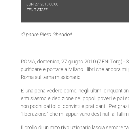
JUN 27, 2010 00:00
ZENIT STAFF
di padre Piero Gheddo*
ROMA, domenica, 27 giugno 2010 (ZENIT.org).- S
purificare e portare a Milano i libri che ancora m
Roma sul tema missionario.
E’ una pena vedere come, negli ultimi cinquant’an
entusiasmo e dedizione nei popoli poveri e poi so
non pochi cattolici convinti e praticanti. Per graz
“liberazione” che mi apparivano destinati al falli
Il crollo di un mito rivoluzionario lascia sempre t