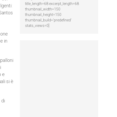
title_length=68 excerpt_length=68
lgenti:
thumbnail_width=150
Santos
thumbnail_height=150
thumbnail_build='predefined'
stats_views=0]
nione
e in
 palloni
i
o e
li si è
 di