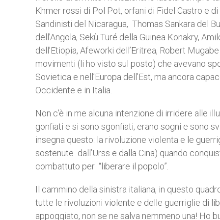
Khmer rossi di Pol Pot, orfani di Fidel Castro e d
Sandinisti del Nicaragua, Thomas Sankara del 
dell’Angola, Sekù Turé della Guinea Konakry, Amilc
dell’Etiopia, Afeworki dell’Eritrea, Robert Mugabe
movimenti (li ho visto sul posto) che avevano spos
Sovietica e nell’Europa dell’Est, ma ancora capace
Occidente e in Italia.
Non c’è in me alcuna intenzione di irridere alle ill
gonfiati e si sono sgonfiati, erano sogni e sono sv
insegna questo: la rivoluzione violenta e le guerr
sostenute dall’Urss e dalla Cina) quando conquista
combattuto per “liberare il popolo”.
Il cammino della sinistra italiana, in questo quadr
tutte le rivoluzioni violente e delle guerriglie di 
appoggiato, non se ne salva nemmeno una! Ho buttato