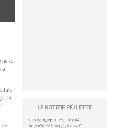
inare,
i a
citato
oga da
i
LE NOTIZIE PIÙ LETTE
[wpp post_type='post' limit=4
e dei
range='daily' order_by='views'