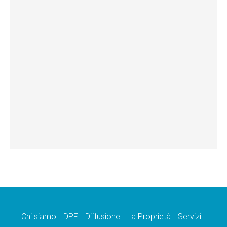
Chi siamo
DPF
Diffusione
La Proprietà
Servizi