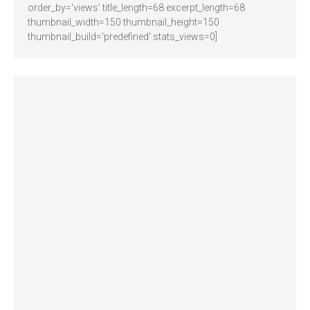
order_by='views' title_length=68 excerpt_length=68
thumbnail_width=150 thumbnail_height=150
thumbnail_build='predefined' stats_views=0]