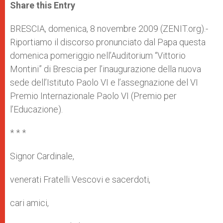
t
s
e
t
r
Share this Entry
s
e
b
t
e
A
n
o
e
p
g
o
r
BRESCIA, domenica, 8 novembre 2009 (ZENIT.org).-
p
e
k
Riportiamo il discorso pronunciato dal Papa questa
r
domenica pomeriggio nell’Auditorium “Vittorio
Montini” di Brescia per l’inaugurazione della nuova
sede dell’Istituto Paolo VI e l’assegnazione del VI
Premio Internazionale Paolo VI (Premio per
l’Educazione).
* * *
Signor Cardinale,
venerati Fratelli Vescovi e sacerdoti,
cari amici,