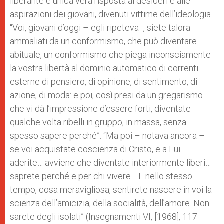
liberante e unica vera risposta ai desideri e alle
aspirazioni dei giovani, divenuti vittime dell’ideologia.
“Voi, giovani d’oggi – egli ripeteva -, siete talora
ammaliati da un conformismo, che può diventare
abituale, un conformismo che piega inconsciamente
la vostra libertà al dominio automatico di correnti
esterne di pensiero, di opinione, di sentimento, di
azione, di moda: e poi, così presi da un gregarismo
che vi dà l’impressione d’essere forti, diventate
qualche volta ribelli in gruppo, in massa, senza
spesso sapere perché”. “Ma poi – notava ancora –
se voi acquistate coscienza di Cristo, e a Lui
aderite… avviene che diventate interiormente liberi…
saprete perché e per chi vivere… E nello stesso
tempo, cosa meravigliosa, sentirete nascere in voi la
scienza dell’amicizia, della socialità, dell’amore. Non
sarete degli isolati” (Insegnamenti VI, [1968], 117-