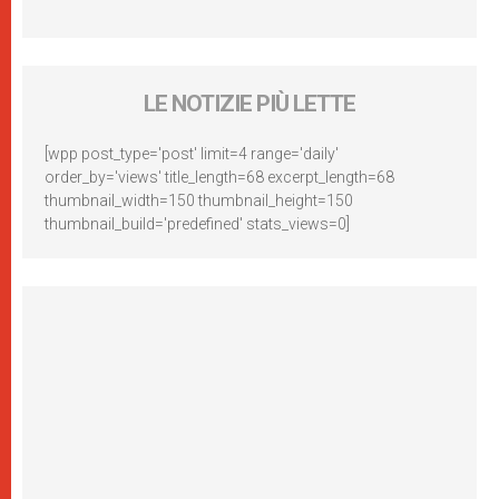
LE NOTIZIE PIÙ LETTE
[wpp post_type='post' limit=4 range='daily'
order_by='views' title_length=68 excerpt_length=68
thumbnail_width=150 thumbnail_height=150
thumbnail_build='predefined' stats_views=0]