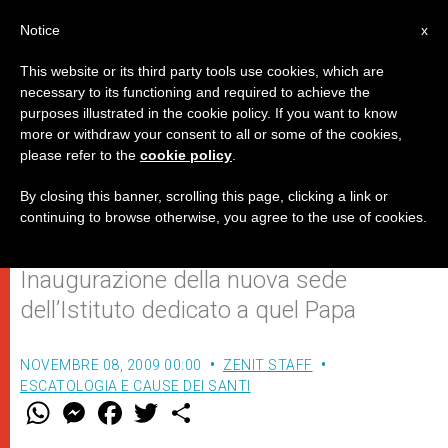
IT
Notice
x
This website or its third party tools use cookies, which are
necessary to its functioning and required to achieve the
purposes illustrated in the cookie policy. If you want to know
Benedetto XVI: la risposta di
more or withdraw your consent to all or some of the cookies,
please refer to the
cookie policy
.
Paolo VI all'"emergenza
educativa"
By closing this banner, scrolling this page, clicking a link or
continuing to browse otherwise, you agree to the use of cookies.
Inaugurazione della nuova sede
dell’Istituto dedicato a quel Papa
NOVEMBRE 08, 2009 00:00
ZENIT STAFF
ESCATOLOGIA E CAUSE DEI SANTI
W
M
F
T
S
h
e
a
w
h
a
s
c
i
a