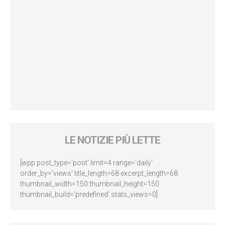
LE NOTIZIE PIÙ LETTE
[wpp post_type='post' limit=4 range='daily'
order_by='views' title_length=68 excerpt_length=68
thumbnail_width=150 thumbnail_height=150
thumbnail_build='predefined' stats_views=0]