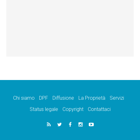
Chi siamo
DPF
Diffusione
La Proprietà
Servizi
Status legale
Copyright
Contattaci