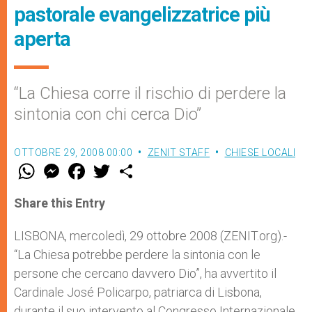
pastorale evangelizzatrice più
aperta
“La Chiesa corre il rischio di perdere la
sintonia con chi cerca Dio”
OTTOBRE 29, 2008 00:00
ZENIT STAFF
CHIESE LOCALI
W
M
F
T
S
h
e
a
w
h
a
s
c
i
a
t
s
e
t
r
Share this Entry
s
e
b
t
e
A
n
o
e
p
g
o
r
LISBONA, mercoledì, 29 ottobre 2008 (ZENIT.org).-
p
e
k
“La Chiesa potrebbe perdere la sintonia con le
r
persone che cercano davvero Dio”, ha avvertito il
Cardinale José Policarpo, patriarca di Lisbona,
durante il suo intervento al Congresso Internazionale