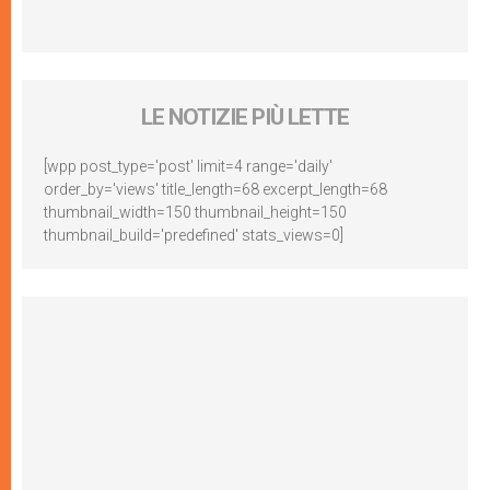
LE NOTIZIE PIÙ LETTE
[wpp post_type='post' limit=4 range='daily'
order_by='views' title_length=68 excerpt_length=68
thumbnail_width=150 thumbnail_height=150
thumbnail_build='predefined' stats_views=0]