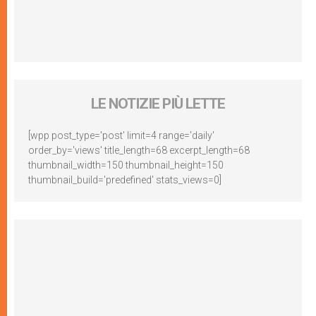
LE NOTIZIE PIÙ LETTE
[wpp post_type='post' limit=4 range='daily'
order_by='views' title_length=68 excerpt_length=68
thumbnail_width=150 thumbnail_height=150
thumbnail_build='predefined' stats_views=0]