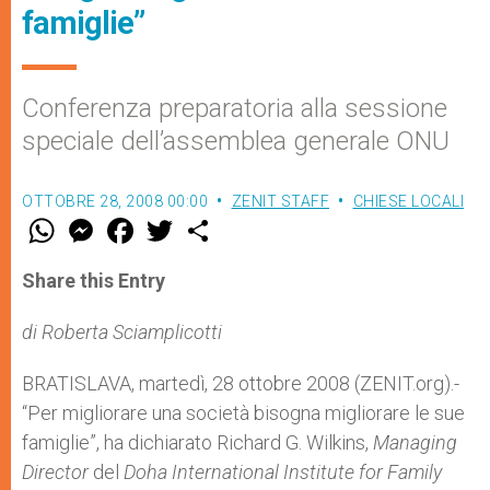
famiglie”
Conferenza preparatoria alla sessione
speciale dell’assemblea generale ONU
OTTOBRE 28, 2008 00:00
ZENIT STAFF
CHIESE LOCALI
W
M
F
T
S
h
e
a
w
h
a
s
c
i
a
t
s
e
t
r
Share this Entry
s
e
b
t
e
A
n
o
e
p
g
o
r
di Roberta Sciamplicotti
p
e
k
r
BRATISLAVA, martedì, 28 ottobre 2008 (ZENIT.org).-
“Per migliorare una società bisogna migliorare le sue
famiglie”, ha dichiarato Richard G. Wilkins,
Managing
Director
del
Doha International Institute for Family