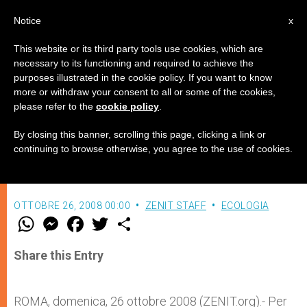
IT
Notice
x
This website or its third party tools use cookies, which are
necessary to its functioning and required to achieve the
purposes illustrated in the cookie policy. If you want to know
L’obiezione di coscienza:
more or withdraw your consent to all or some of the cookies,
please refer to the
cookie policy
.
fondamenti e giustificazioni
By closing this banner, scrolling this page, clicking a link or
continuing to browse otherwise, you agree to the use of cookies.
di Lucio Romano*
OTTOBRE 26, 2008 00:00
ZENIT STAFF
ECOLOGIA
W
M
F
T
S
h
e
a
w
h
a
s
c
i
a
t
s
e
t
r
Share this Entry
s
e
b
t
e
A
n
o
e
p
g
o
r
p
e
k
ROMA, domenica, 26 ottobre 2008 (ZENIT.org).-
Per
r