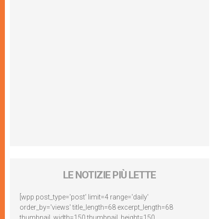
LE NOTIZIE PIÙ LETTE
[wpp post_type='post' limit=4 range='daily'
order_by='views' title_length=68 excerpt_length=68
thumbnail_width=150 thumbnail_height=150