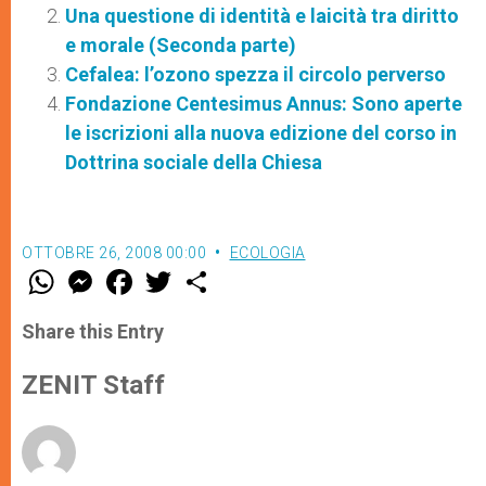
Una questione di identità e laicità tra diritto
e morale (Seconda parte)
Cefalea: l’ozono spezza il circolo perverso
Fondazione Centesimus Annus: Sono aperte
le iscrizioni alla nuova edizione del corso in
Dottrina sociale della Chiesa
OTTOBRE 26, 2008 00:00
ECOLOGIA
W
M
F
T
S
h
e
a
w
h
a
s
c
i
a
t
s
e
t
r
Share this Entry
s
e
b
t
e
A
n
o
e
p
g
o
r
ZENIT Staff
p
e
k
r