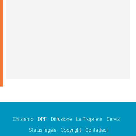
Chi siamo
DPF
Diffusione
La Proprietà
Servizi
Status legale
Copyright
Contattaci