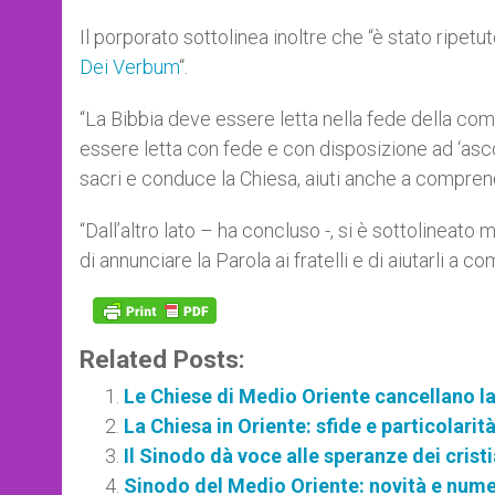
Il porporato sottolinea inoltre che “è stato ripetu
Dei Verbum
“.
“La Bibbia deve essere letta nella fede della com
essere letta con fede e con disposizione ad ‘ascolt
sacri e conduce la Chiesa, aiuti anche a comprende
“Dall’altro lato – ha concluso -, si è sottolineato m
di annunciare la Parola ai fratelli e di aiutarli a
Related Posts:
Le Chiese di Medio Oriente cancellano l
La Chiesa in Oriente: sfide e particolarit
Il Sinodo dà voce alle speranze dei crist
Sinodo del Medio Oriente: novità e nume