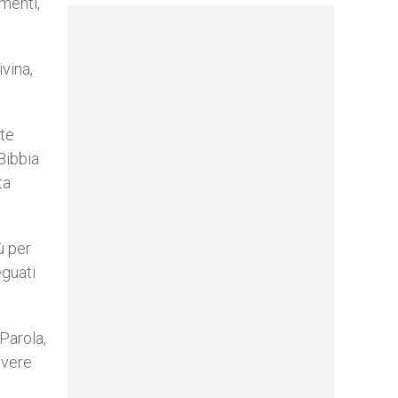
omenti,
ivina,
lte
 Bibbia
ta
ù per
eguati
 Parola,
uovere