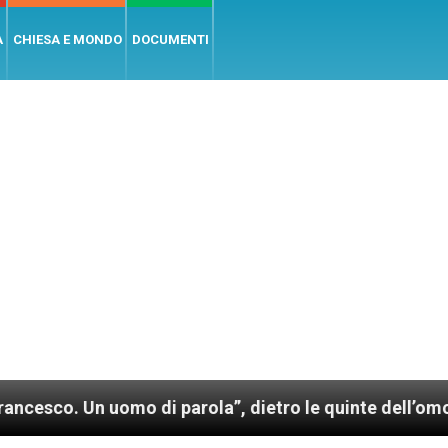
A
CHIESA E MONDO
DOCUMENTI
n uomo di parola”, dietro le quinte dell’omonimo film