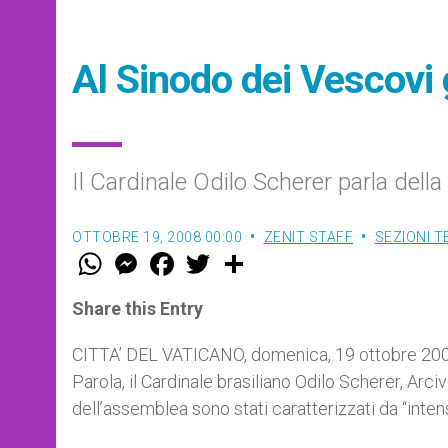
Al Sinodo dei Vescovi g
Il Cardinale Odilo Scherer parla dell
OTTOBRE 19, 2008 00:00
ZENIT STAFF
SEZIONI 
W
M
F
T
S
h
e
a
w
h
a
s
c
i
a
t
s
e
t
r
Share this Entry
s
e
b
t
e
A
n
o
e
p
g
o
r
CITTA’ DEL VATICANO, domenica, 19 ottobre 2008 
p
e
k
Parola, il Cardinale brasiliano Odilo Scherer, Arc
r
dell’assemblea sono stati caratterizzati da “inten