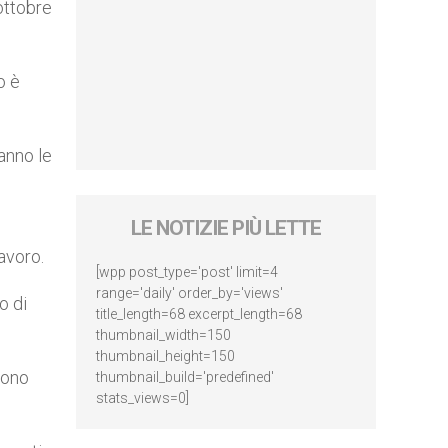
 ottobre
o è
anno le
LE NOTIZIE PIÙ LETTE
avoro.
[wpp post_type='post' limit=4
range='daily' order_by='views'
o di
title_length=68 excerpt_length=68
thumbnail_width=150
thumbnail_height=150
sono
thumbnail_build='predefined'
stats_views=0]