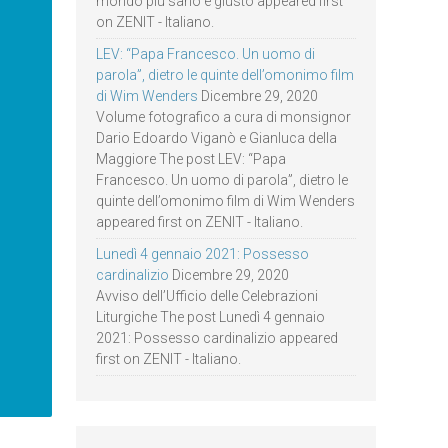
mondo più sano e giusto appeared first
on ZENIT - Italiano.
LEV: “Papa Francesco. Un uomo di
parola”, dietro le quinte dell’omonimo film
di Wim Wenders
Dicembre 29, 2020
Volume fotografico a cura di monsignor
Dario Edoardo Viganò e Gianluca della
Maggiore The post LEV: “Papa
Francesco. Un uomo di parola”, dietro le
quinte dell’omonimo film di Wim Wenders
appeared first on ZENIT - Italiano.
Lunedì 4 gennaio 2021: Possesso
cardinalizio
Dicembre 29, 2020
Avviso dell’Ufficio delle Celebrazioni
Liturgiche The post Lunedì 4 gennaio
2021: Possesso cardinalizio appeared
first on ZENIT - Italiano.