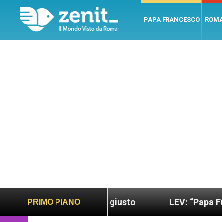
PAPA FRANCESCO
ROM
mondo più sano e giusto
LEV: “Papa Francesco. U
PRIMO PIANO