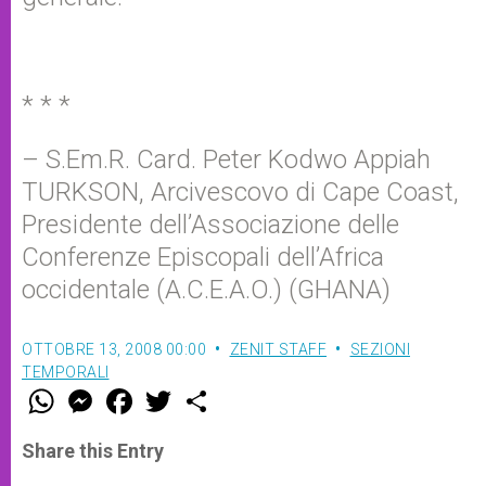
* * *
–
S.Em.R. Card. Peter Kodwo Appiah
TURKSON, Arcivescovo di Cape Coast,
Presidente dell’Associazione delle
Conferenze Episcopali dell’Africa
occidentale (A.C.E.A.O.) (GHANA)
OTTOBRE 13, 2008 00:00
ZENIT STAFF
SEZIONI
TEMPORALI
W
M
F
T
S
h
e
a
w
h
a
s
c
i
a
t
s
e
t
r
Share this Entry
s
e
b
t
e
A
n
o
e