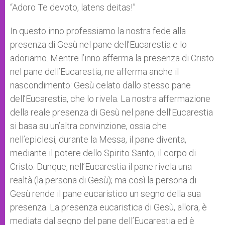
p
g
o
r
“Adoro Te devoto, latens deitas!”
p
e
k
r
In questo inno professiamo la nostra fede alla
presenza di Gesù nel pane dell’Eucarestia e lo
adoriamo. Mentre l’inno afferma la presenza di Cristo
nel pane dell’Eucarestia, ne afferma anche il
nascondimento: Gesù celato dallo stesso pane
dell’Eucarestia, che lo rivela. La nostra affermazione
della reale presenza di Gesù nel pane dell’Eucarestia
si basa su un’altra convinzione, ossia che
nell’epiclesi, durante la Messa, il pane diventa,
mediante il potere dello Spirito Santo, il corpo di
Cristo. Dunque, nell’Eucarestia il pane rivela una
realtà (la persona di Gesù); ma così la persona di
Gesù rende il pane eucaristico un segno della sua
presenza. La presenza eucaristica di Gesù, allora, è
mediata dal segno del pane dell’Eucarestia ed è