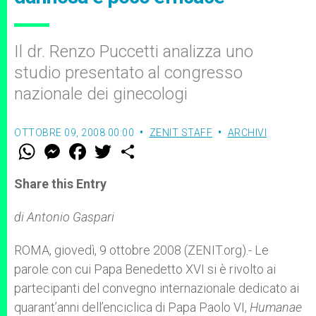
Il dr. Renzo Puccetti analizza uno
studio presentato al congresso
nazionale dei ginecologi
OTTOBRE 09, 2008 00:00
ZENIT STAFF
ARCHIVI
W
M
F
T
S
h
e
a
w
h
a
s
c
i
a
t
s
e
t
r
Share this Entry
s
e
b
t
e
A
n
o
e
p
g
o
r
di Antonio Gaspari
p
e
k
r
ROMA, giovedì, 9 ottobre 2008 (ZENIT.org).- Le
parole con cui Papa Benedetto XVI si è rivolto ai
partecipanti del convegno internazionale dedicato ai
quarant’anni dell’enciclica di Papa Paolo VI,
Humanae