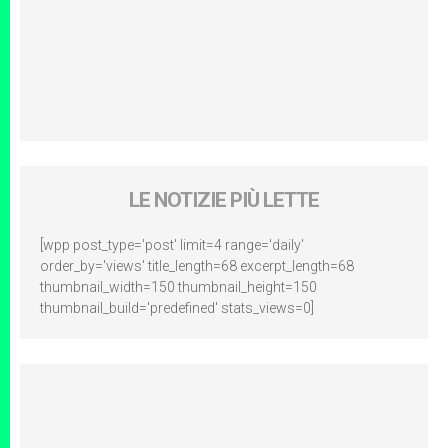
LE NOTIZIE PIÙ LETTE
[wpp post_type='post' limit=4 range='daily'
order_by='views' title_length=68 excerpt_length=68
thumbnail_width=150 thumbnail_height=150
thumbnail_build='predefined' stats_views=0]