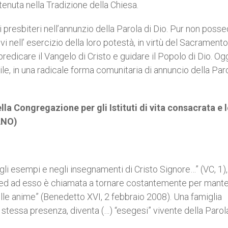
enuta nella Tradizione della Chiesa.
i presbiteri nell’annunzio della Parola di Dio. Pur non pos
 nell’ esercizio della loro potestà, in virtù del Sacramento
redicare il Vangelo di Cristo e guidare il Popolo di Dio. Ogg
ile, in una radicale forma comunitaria di annuncio della Paro
la Congregazione per gli Istituti di vita consacrata e l
ANO)
i esempi e negli insegnamenti di Cristo Signore…” (VC, 1), 
li ed ad esso è chiamata a tornare costantemente per mant
lle anime” (Benedetto XVI, 2 febbraio 2008). Una famiglia
 stessa presenza, diventa (…) “esegesi” vivente della Parol