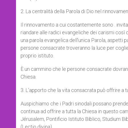
2. La centralità della Parola di Dio nel rinnovame
Il rinnovamento a cui costantemente sono . invit
riandare alle radici evangeliche dei carismi così
una parola evangelica dell’unica Parola, aspetti pa
persone consacrate troveranno la luce per coglier
proprio istituto.
È un cammino che le persone consacrate dovranno
Chiesa.
3. L’apporto che la vita consacrata può offrire a t
Auspichiamo che i Padri sinodali possano prender
continua ad offrire a tutta la Chiesa in questo ca
Jérusalem, Pontificio Istituto Biblico, Studium B
(Lectio divina).