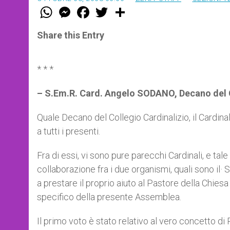
W
M
F
T
S
h
e
a
w
h
a
s
c
i
a
t
s
e
t
r
Share this Entry
s
e
b
t
e
A
n
o
e
p
g
o
r
p
e
k
* * *
r
– S.Em.R. Card. Angelo SODANO, Decano del 
Quale Decano del Collegio Cardinalizio, il Cardina
a tutti i presenti.
Fra di essi, vi sono pure parecchi Cardinali, e ta
collaborazione fra i due organismi, quali sono il·
a prestare il proprio aiuto al Pastore della Chies
specifico della presente Assemblea.
Il primo voto è stato relativo al vero concetto di P