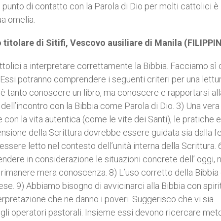
 punto di contatto con la Parola di Dio per molti cattolici è 
ua omelia.
itolare di Sitifi, Vescovo ausiliare di Manila (FILIPPI
tolici a interpretare correttamente la Bibbia. Facciamo sì c
Essi potranno comprendere i seguenti criteri per una lettu
n è tanto conoscere un libro, ma conoscere e rapportarsi all
io dell’incontro con la Bibbia come Parola di Dio. 3) Una vera
n la vita autentica (come le vite dei Santi), le pratiche e 
nsione della Scrittura dovrebbe essere guidata sia dalla f
ssere letto nel contesto dell’unità interna della Scrittura. 
dere in considerazione le situazioni concrete dell’ oggi,
e rimanere mera conoscenza. 8) L’uso corretto della Bibbia
ese. 9) Abbiamo bisogno di avvicinarci alla Bibbia con spiri
terpretazione che ne danno i poveri. Suggerisco che vi sia
e gli operatori pastorali. Insieme essi devono ricercare meto