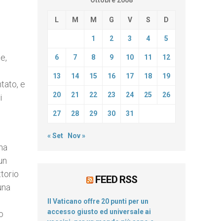
Ottobre 2008
L
M
M
G
V
S
D
1
2
3
4
5
e,
6
7
8
9
10
11
12
13
14
15
16
17
18
19
tato, e
20
21
22
23
24
25
26
i
27
28
29
30
31
« Set
Nov »
na
un
torio
FEED RSS
una
Il Vaticano offre 20 punti per un
accesso giusto ed universale ai
o