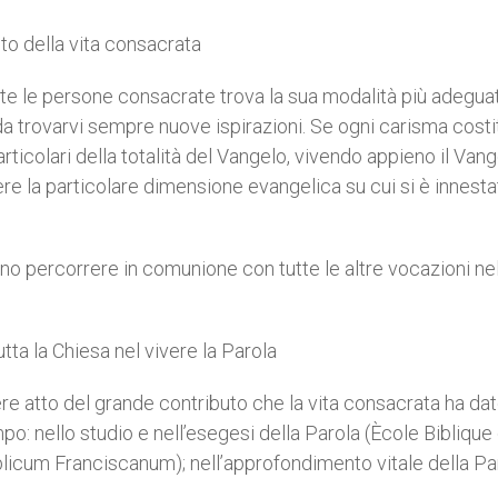
nto della vita consacrata
ate le persone consacrate trova la sua modalità più adegua
 da trovarvi sempre nuove ispirazioni. Se ogni carisma cost
rticolari della totalità del Vangelo, vivendo appieno il Vang
e la particolare dimensione evangelica su cui si è innestat
 percorrere in comunione con tutte le altre vocazioni nel
utta la Chiesa nel vivere la Parola
e atto del grande contributo che la vita consacrata ha dat
mpo: nello studio e nell’esegesi della Parola (Ècole Biblique
iblicum Franciscanum); nell’approfondimento vitale della Pa