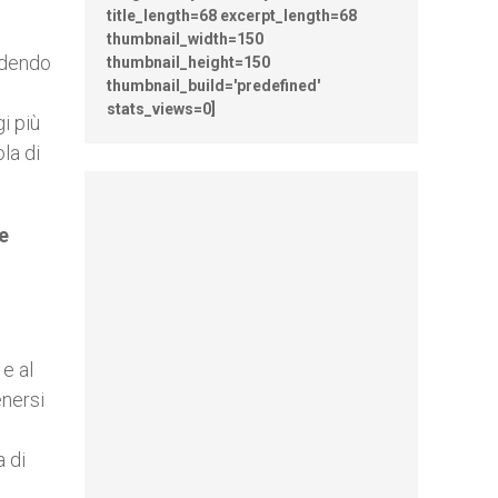
title_length=68 excerpt_length=68
thumbnail_width=150
sedendo
thumbnail_height=150
thumbnail_build='predefined'
stats_views=0]
i più
la di
e
e al
enersi
a di