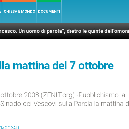
A
CHIESA E MONDO
DOCUMENTI
mo di parola”, dietro le quinte dell’omonimo film di 
lla mattina del 7 ottobre
ottobre 2008 (ZENIT.org).-Pubblichiamo la
l Sinodo dei Vescovi sulla Parola la mattina d
TEMPORALI