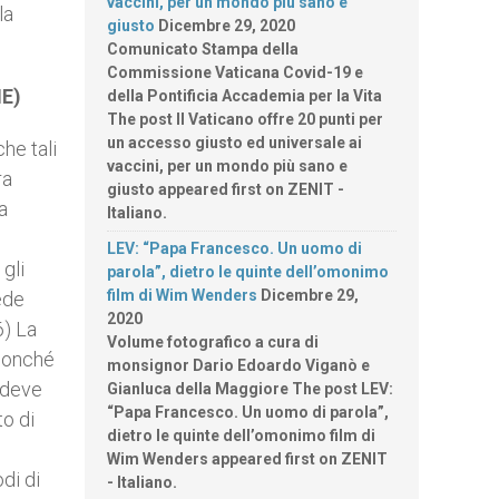
vaccini, per un mondo più sano e
la
giusto
Dicembre 29, 2020
Comunicato Stampa della
Commissione Vaticana Covid-19 e
NE)
della Pontificia Accademia per la Vita
The post Il Vaticano offre 20 punti per
un accesso giusto ed universale ai
he tali
vaccini, per un mondo più sano e
ra
giusto appeared first on ZENIT -
a
Italiano.
LEV: “Papa Francesco. Un uomo di
gli
parola”, dietro le quinte dell’omonimo
film di Wim Wenders
Dicembre 29,
ede
2020
6) La
Volume fotografico a cura di
 nonché
monsignor Dario Edoardo Viganò e
 deve
Gianluca della Maggiore The post LEV:
“Papa Francesco. Un uomo di parola”,
to di
dietro le quinte dell’omonimo film di
Wim Wenders appeared first on ZENIT
di di
- Italiano.