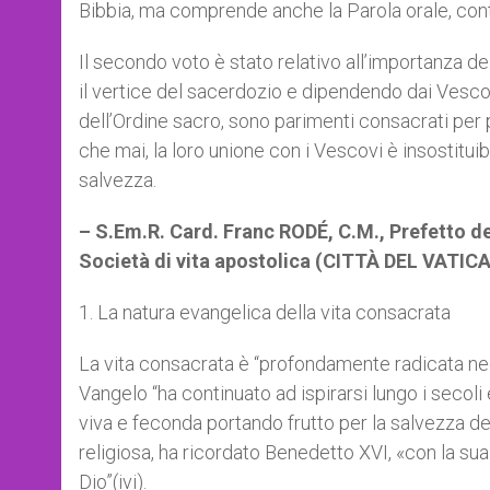
Bibbia, ma comprende anche la Parola orale, cont
Il secondo voto è stato relativo all’importanza de
il vertice del sacerdozio e dipendendo dai Vescovi
dell’Ordine sacro, sono parimenti consacrati per p
che mai, la loro unione con i Vescovi è insostituib
salvezza.
– S.Em.R. Card. Franc RODÉ, C.M., Prefetto del
Società di vita apostolica (CITTÀ DEL VATIC
1. La natura evangelica della vita consacrata
La vita consacrata è “profondamente radicata negl
Vangelo “ha continuato ad ispirarsi lungo i seco
viva e feconda portando frutto per la salvezza de
religiosa, ha ricordato Benedetto XVI, «con la sua
Dio”(ivi).