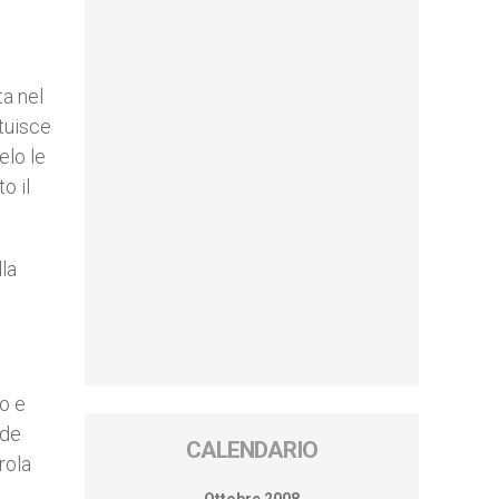
ta nel
ituisce
elo le
o il
la
o e
 de
CALENDARIO
rola