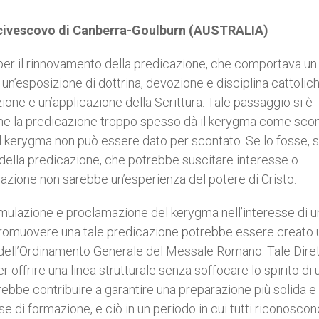
rcivescovo di Canberra-Goulburn (AUSTRALIA)
 per il rinnovamento della predicazione, che comportava un
n’esposizione di dottrina, devozione e disciplina cattolich
zione e un’applicazione della Scrittura. Tale passaggio si è
o che la predicazione troppo spesso dà il kerygma come scon
, il kerygma non può essere dato per scontato. Se lo fosse, s
a della predicazione, che potrebbe suscitare interesse o
azione non sarebbe un’esperienza del potere di Cristo.
ulazione e proclamazione del kerygma nell’interesse di u
i promuovere una tale predicazione potrebbe essere creato 
i dell’Ordinamento Generale del Messale Romano. Tale Diret
r offrire una linea strutturale senza soffocare lo spirito di 
rebbe contribuire a garantire una preparazione più solida e
se di formazione, e ciò in un periodo in cui tutti riconoscon