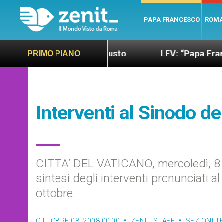
PAPA FRANCESCO
ROM
 più sano e giusto
LEV: “Papa Francesco. Un uo
PRIMO PIANO
Interventi al Sinodo de
CITTA’ DEL VATICANO, mercoledì, 8 
sintesi degli interventi pronunciati a
ottobre.
OTTOBRE 08, 2008 00:00
ZENIT STAFF
SEZIONI 