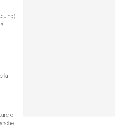
Aquino)
la
o la
e
ture e
 anche.