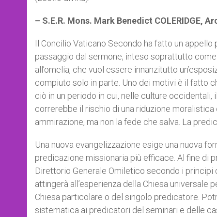
– S.E.R. Mons. Mark Benedict COLERIDGE, A
Il Concilio Vaticano Secondo ha fatto un appello
passaggio dal sermone, inteso soprattutto come u
all’omelia, che vuol essere innanzitutto un’esposi
compiuto solo in parte. Uno dei motivi è il fatt
ciò in un periodo in cui, nelle culture occidentali
correrebbe il rischio di una riduzione moralistic
ammirazione, ma non la fede che salva. La predic
Una nuova evangelizzazione esige una nuova form
predicazione missionaria più efficace. Al fine d
Direttorio Generale Omiletico secondo i princip
attingerà all’esperienza della Chiesa universale pe
Chiesa particolare o del singolo predicatore. Pot
sistematica ai predicatori del seminari e delle ca