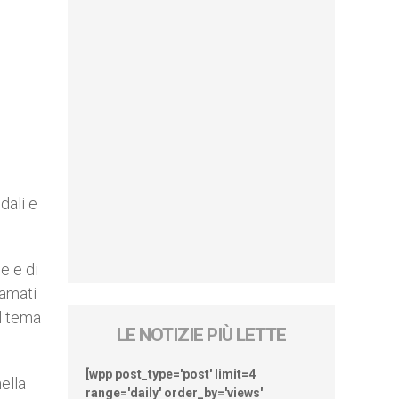
dali e
e e di
iamati
il tema
LE NOTIZIE PIÙ LETTE
[wpp post_type='post' limit=4
nella
range='daily' order_by='views'