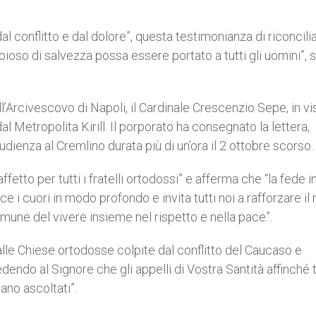
l conflitto e dal dolore”, questa testimonianza di riconcili
oso di salvezza possa essere portato a tutti gli uomini”, 
’Arcivescovo di Napoli, il Cardinale Crescenzio Sepe, in vi
al Metropolita Kirill. Il porporato ha consegnato la lettera,
udienza al Cremlino durata più di un’ora il 2 ottobre scorso.
ffetto per tutti i fratelli ortodossi” e afferma che “la fede i
 i cuori in modo profondo e invita tutti noi a rafforzare il
une del vivere insieme nel rispetto e nella pace”.
lle Chiese ortodosse colpite dal conflitto del Caucaso e
dendo al Signore che gli appelli di Vostra Santità affinché t
gano ascoltati”.