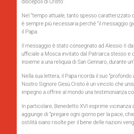
discepoli di Cristo”.
Nel “tempo attuale, tanto spesso caratterizzato da
è sempre più necessaria perché “il messaggio gioi
il Papa.
Il messaggio è stato consegnato ad Alessio II dall
ufficiale a Mosca invitato dal Patriarca stesso e d
insieme a una reliquia di San Gennaro, durante un’
Nella sua lettera, il Papa ricorda il suo “profondo a
Nostro Signore Gesù Cristo è un vincolo che unisce
impegno a offrire al mondo una testimonianza com
In particolare, Benedetto XVI esprime vicinanza a
aggiunge di “pregare ogni giorno per la pace, chie
ostilità siano risolte per il bene delle nazioni ven