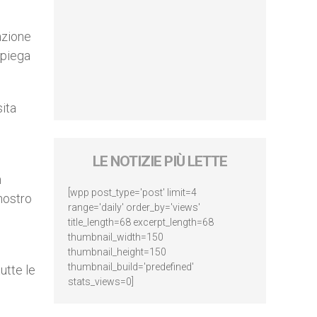
azione
spiega
sita
LE NOTIZIE PIÙ LETTE
n
[wpp post_type='post' limit=4
 nostro
range='daily' order_by='views'
title_length=68 excerpt_length=68
thumbnail_width=150
thumbnail_height=150
thumbnail_build='predefined'
utte le
stats_views=0]