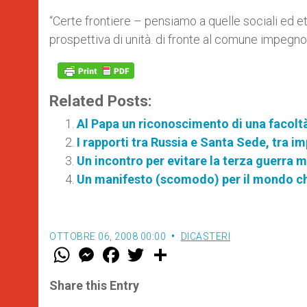
“Certe frontiere – pensiamo a quelle sociali ed e
prospettiva di unità. di fronte al comune impegno
Related Posts:
Al Papa un riconoscimento di una facolt
I rapporti tra Russia e Santa Sede, tra im
Un incontro per evitare la terza guerra 
Un manifesto (scomodo) per il mondo ch
OTTOBRE 06, 2008 00:00
DICASTERI
W
M
F
T
S
h
e
a
w
h
a
s
c
i
a
t
s
e
t
r
Share this Entry
s
e
b
t
e
A
n
o
e