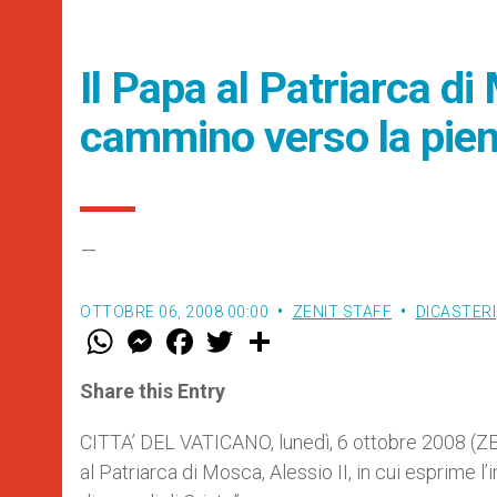
Il Papa al Patriarca di
cammino verso la pien
–
OTTOBRE 06, 2008 00:00
ZENIT STAFF
DICASTERI
W
M
F
T
S
h
e
a
w
h
a
s
c
i
a
t
s
e
t
r
Share this Entry
s
e
b
t
e
A
n
o
e
p
g
o
r
CITTA’ DEL VATICANO, lunedì, 6 ottobre 2008 (Z
p
e
k
al Patriarca di Mosca, Alessio II, in cui esprime l’
r