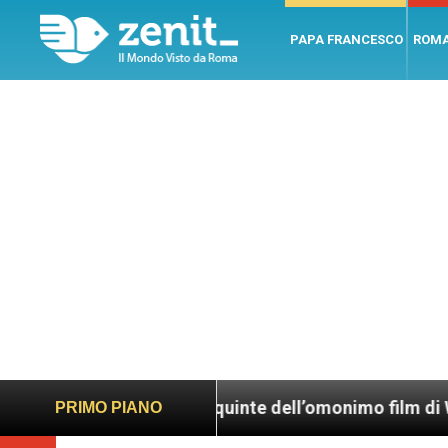
PAPA FRANCESCO
ROM
ola”, dietro le quinte dell’omonimo film di Wim Wende
PRIMO PIANO