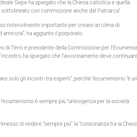
ardinale Sepe ha spiegato che la Chiesa cattolica e quella
 sottolineato con commozione anche dal Patriarca”.
sso notevolmente importante per creare un clima di
 amicizia”, ha aggiunto il porporato.
vo di Terni e presidente della Commissione per l’Ecumeni
ll’incontro, ha spiegato che l’avvicinamento deve continuar
no solo gli incontri tra esperti”, perché l’ecumenismo “è u
 l’ecumenismo è sempre più “un’esigenza per la società
a ammesso di vedere “sempre più” la “consonanza tra la Chies