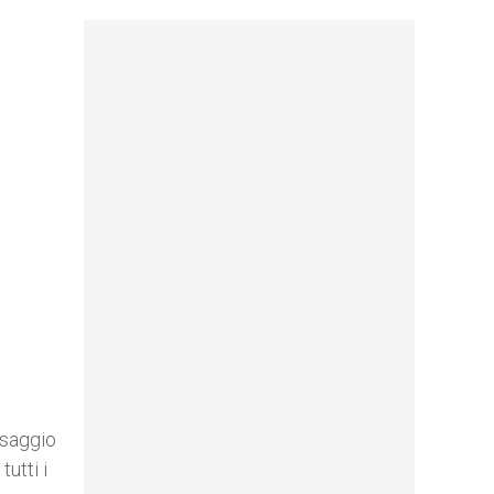
ssaggio
utti i