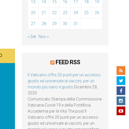
13
14
15
16
17
18
19
20
21
22
23
24
25
26
27
28
29
30
31
« Set
Nov »
FEED RSS
Il Vaticano offre 20 punti per un accesso
giusto ed universale ai vaccini, per un
mondo più sano e giusto
Dicembre 29,
2020
Comunicato Stampa della Commissione
Vaticana Covid-19 e della Pontificia
Accademia per la Vita The post Il
Vaticano offre 20 punti per un accesso
giusto ed universale ai vaccini, per un