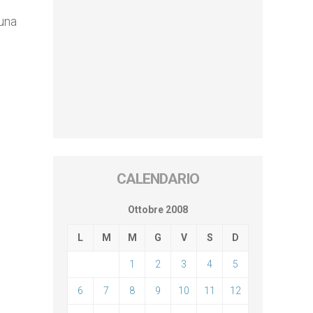
 una
CALENDARIO
Ottobre 2008
L
M
M
G
V
S
D
1
2
3
4
5
6
7
8
9
10
11
12