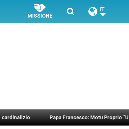
IT
MISSIONE
io
Papa Francesco: Motu Proprio “Una migliore