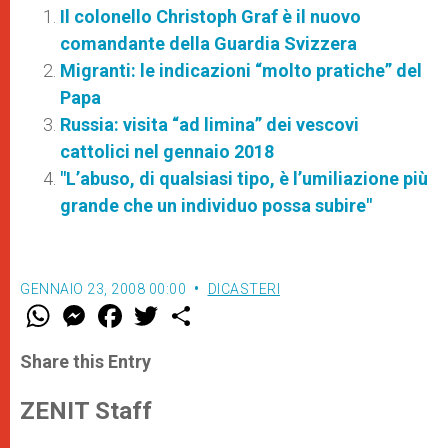
Il colonello Christoph Graf è il nuovo
comandante della Guardia Svizzera
Migranti: le indicazioni “molto pratiche” del
Papa
Russia: visita “ad limina” dei vescovi
cattolici nel gennaio 2018
"L’abuso, di qualsiasi tipo, è l’umiliazione più
grande che un individuo possa subire"
GENNAIO 23, 2008 00:00
DICASTERI
W
M
F
T
S
h
e
a
w
h
a
s
c
i
a
t
s
e
t
r
Share this Entry
s
e
b
t
e
A
n
o
e
p
g
o
r
ZENIT Staff
p
e
k
r