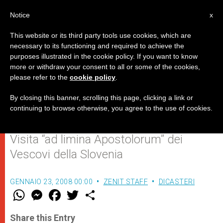
IT
Notice
x
This website or its third party tools use cookies, which are
necessary to its functioning and required to achieve the
purposes illustrated in the cookie policy. If you want to know
Arcivescovo sloveno: la Chiesa
more or withdraw your consent to all or some of the cookies,
please refer to the
cookie policy
.
punta sulla nuova
evangelizzazione
By closing this banner, scrolling this page, clicking a link or
continuing to browse otherwise, you agree to the use of cookies.
Visita “ad limina Apostolorum” dei
Vescovi della Slovenia
GENNAIO 23, 2008 00:00
ZENIT STAFF
DICASTERI
W
M
F
T
S
h
e
a
w
h
a
s
c
i
a
t
s
e
t
r
Share this Entry
s
e
b
t
e