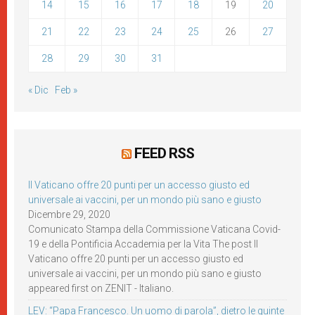
14
15
16
17
18
19
20
21
22
23
24
25
26
27
28
29
30
31
« Dic
Feb »
FEED RSS
Il Vaticano offre 20 punti per un accesso giusto ed
universale ai vaccini, per un mondo più sano e giusto
Dicembre 29, 2020
Comunicato Stampa della Commissione Vaticana Covid-
19 e della Pontificia Accademia per la Vita The post Il
Vaticano offre 20 punti per un accesso giusto ed
universale ai vaccini, per un mondo più sano e giusto
appeared first on ZENIT - Italiano.
LEV: “Papa Francesco. Un uomo di parola”, dietro le quinte