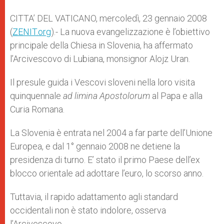
A
n
o
e
p
g
o
r
CITTA’ DEL VATICANO, mercoledì, 23 gennaio 2008
p
e
k
(
ZENIT.org
r
).- La nuova evangelizzazione è l’obiettivo
principale della Chiesa in Slovenia, ha affermato
l’Arcivescovo di Lubiana, monsignor Alojz Uran.
Il presule guida i Vescovi sloveni nella loro visita
quinquennale
ad limina Apostolorum
al Papa e alla
Curia Romana.
La Slovenia è entrata nel 2004 a far parte dell’Unione
Europea, e dal 1° gennaio 2008 ne detiene la
presidenza di turno. E’ stato il primo Paese dell’ex
blocco orientale ad adottare l’euro, lo scorso anno.
Tuttavia, il rapido adattamento agli standard
occidentali non è stato indolore, osserva
l’Arcivescovo.