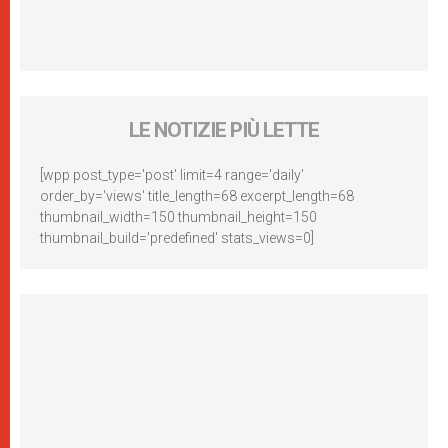
LE NOTIZIE PIÙ LETTE
[wpp post_type='post' limit=4 range='daily'
order_by='views' title_length=68 excerpt_length=68
thumbnail_width=150 thumbnail_height=150
thumbnail_build='predefined' stats_views=0]