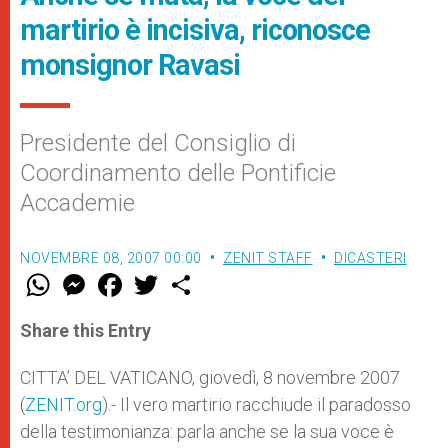
martirio è incisiva, riconosce
monsignor Ravasi
Presidente del Consiglio di
Coordinamento delle Pontificie
Accademie
NOVEMBRE 08, 2007 00:00
ZENIT STAFF
DICASTERI
W
M
F
T
S
h
e
a
w
h
a
s
c
i
a
t
s
e
t
r
Share this Entry
s
e
b
t
e
A
n
o
e
p
g
o
r
CITTA’ DEL VATICANO, giovedì, 8 novembre 2007
p
e
k
(
ZENIT.org
r
).- Il vero martirio racchiude il paradosso
della testimonianza: parla anche se la sua voce è