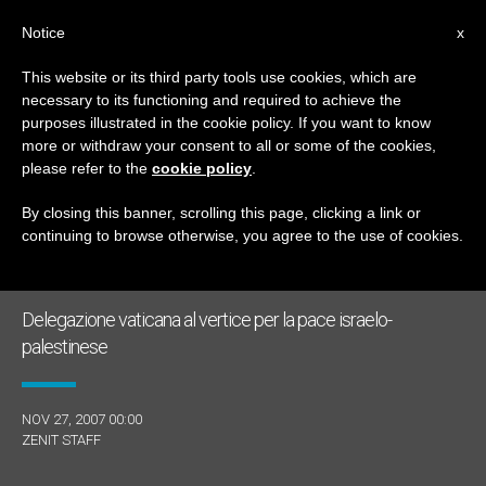
IT
Notice
x
This website or its third party tools use cookies, which are
necessary to its functioning and required to achieve the
GIORNO
purposes illustrated in the cookie policy. If you want to know
Novembre 27th, 2007
more or withdraw your consent to all or some of the cookies,
please refer to the
cookie policy
.
By closing this banner, scrolling this page, clicking a link or
continuing to browse otherwise, you agree to the use of cookies.
ULTIME NOTIZIE
Delegazione vaticana al vertice per la pace israelo-
palestinese
NOV 27, 2007 00:00
ZENIT STAFF