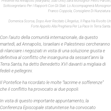
Presente Ad Annapolis (Maryland, Stati Uniti) Sarà Monsignor Pietro Parolin,
Sottosegretario Per I Rapporti Con Gli Stati. Lo Accompagnerà Monsignor
Franco Coppola, Consigliere Di Nunziatura.
Domenica Scorsa, Dopo Aver Recitato L’Angelus, Il Papa Ha Rivolto Un
Forte Appello Alla Preghiera Per La Pace In Terra Santa.
Con l’aiuto della comunità internazionale, da questo
martedì, ad Annapolis, Israeliani e Palestinesi cercheranno
di rilanciare i negoziati in vista di una soluzione giusta e
definitiva al conflitto che insanguina da sessant’anni la
Terra Santa, ha detto Benedetto XVI davanti a migliaia di
fedeli e pellegrini.
Il Pontefice ha ricordato le molte “lacrime e sofferenze”
che il conflitto ha provocato ai due popoli.
In vista di questo importante appuntamento, la
Conferenza Episcopale statunitense ha convocato