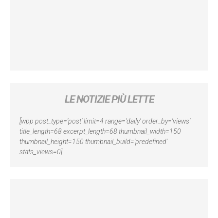
LE NOTIZIE PIÙ LETTE
[wpp post_type='post' limit=4 range='daily' order_by='views'
title_length=68 excerpt_length=68 thumbnail_width=150
thumbnail_height=150 thumbnail_build='predefined'
stats_views=0]