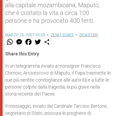
alla capitale mozambicana, Maputo,
che è costato la vita a circa 100
persone e ha provocato 400 feriti.
MARZO 25, 2007 00:00
ZENIT STAFF
DICASTERI
W
M
F
T
S
h
e
a
w
h
a
s
c
i
a
t
s
e
t
r
Share this Entry
s
e
b
t
e
A
n
o
e
p
g
o
r
In un telegramma inviato a monsignor Francisco
p
e
k
Chimoio, Arcivescovo di Maputo, il Papa trasmette le
r
sue più sentite condoglianze alle autorità e a tutte le
persone colpite dalla tragedia, la più grave nella
storia recente del Paese.
Il messaggio, inviato dal Cardinale Tarcisio Bertone,
segretario di Stato, assicura le preghiere di