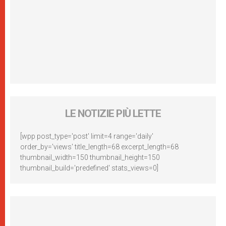
LE NOTIZIE PIÙ LETTE
[wpp post_type='post' limit=4 range='daily'
order_by='views' title_length=68 excerpt_length=68
thumbnail_width=150 thumbnail_height=150
thumbnail_build='predefined' stats_views=0]