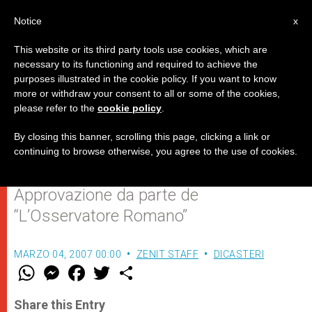
IT
Notice
x
This website or its third party tools use cookies, which are
necessary to its functioning and required to achieve the
purposes illustrated in the cookie policy. If you want to know
"Gesto esemplare" del medico
more or withdraw your consent to all or some of the cookies,
please refer to the
cookie policy
.
che si è dimesso dopo
l'archiviazione del caso Welby
By closing this banner, scrolling this page, clicking a link or
continuing to browse otherwise, you agree to the use of cookies.
Approvazione da parte de
“L’Osservatore Romano”
MARZO 04, 2007 00:00
ZENIT STAFF
DICASTERI
W
M
F
T
S
h
e
a
w
h
a
s
c
i
a
t
s
e
t
r
Share this Entry
s
e
b
t
e