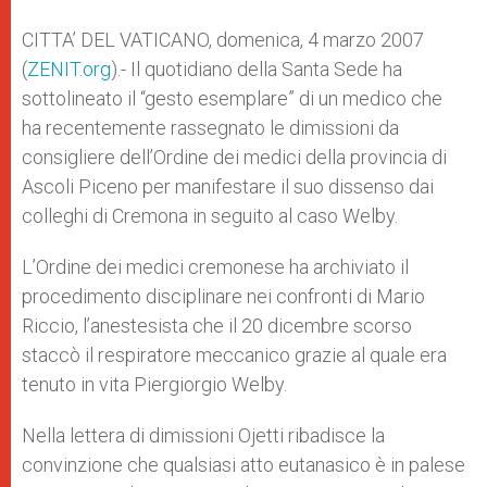
A
n
o
e
p
g
o
r
CITTA’ DEL VATICANO, domenica, 4 marzo 2007
p
e
k
(
ZENIT.org
r
).- Il quotidiano della Santa Sede ha
sottolineato il “gesto esemplare” di un medico che
ha recentemente rassegnato le dimissioni da
consigliere dell’Ordine dei medici della provincia di
Ascoli Piceno per manifestare il suo dissenso dai
colleghi di Cremona in seguito al caso Welby.
L’Ordine dei medici cremonese ha archiviato il
procedimento disciplinare nei confronti di Mario
Riccio, l’anestesista che il 20 dicembre scorso
staccò il respiratore meccanico grazie al quale era
tenuto in vita Piergiorgio Welby.
Nella lettera di dimissioni Ojetti ribadisce la
convinzione che qualsiasi atto eutanasico è in palese