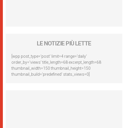
LE NOTIZIE PIÙ LETTE
[wpp post_type='post' limit=4 range='daily'
order_by='views' title_length=68 excerpt_length=68
thumbnail_width=150 thumbnail_height=150
thumbnail_build='predefined' stats_views=0]