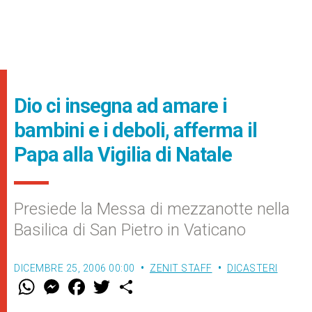
Dio ci insegna ad amare i
bambini e i deboli, afferma il
Papa alla Vigilia di Natale
Presiede la Messa di mezzanotte nella
Basilica di San Pietro in Vaticano
DICEMBRE 25, 2006 00:00
ZENIT STAFF
DICASTERI
W
M
F
T
S
h
e
a
w
h
a
s
c
i
a