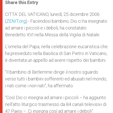
t
s
e
t
r
Share this Entry
s
e
b
t
e
A
n
o
e
p
g
o
r
CITTA’ DEL VATICANO, lunedì, 25 dicembre 2006
p
e
k
(
ZENIT.org
r
).- Facendosi bambino, Dio ci ha insegnato
ad amare i piccoli e i deboli, ha constatato
Benedetto XVI nella Messa della Vigilia di Natale.
L’omelia del Papa, nella celebrazione eucaristica che
ha presieduto nella Basilica di San Pietro in Vaticano,
è diventata un appello ad avere rispetto dei bambini.
“Il bambino di Betlemme dirige il nostro sguardo
verso tutti i bambini sofferenti ed abusati nel mondo,
i nati come i non nati”, ha affermato.
“Così Dio ci insegna ad amare i piccoli – ha aggiunto
nell’atto liturgico trasmesso da 84 canali televisivi di
47 Paesi –. Ci insegna così ad amare i deboli”.