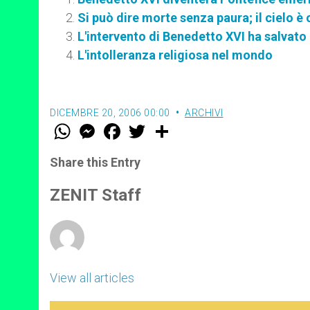
Si può dire morte senza paura; il cielo è
L'intervento di Benedetto XVI ha salvato m
L'intolleranza religiosa nel mondo
DICEMBRE 20, 2006 00:00
ARCHIVI
W
M
F
T
S
h
e
a
w
h
a
s
c
i
a
t
s
e
t
r
Share this Entry
s
e
b
t
e
A
n
o
e
p
g
o
r
ZENIT Staff
p
e
k
r
View all articles