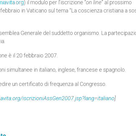
iavita.org
) il modulo per l’iscrizione “
on line
” al prossimo
 febbraio in Vaticano sul tema “La coscienza cristiana a s
Assemblea Generale del suddetto organismo. La partecipazi
ia.
one è il 20 febbraio 2007.
ni simultanee in italiano, inglese, francese e spagnolo.
edire un certificato di frequenza al Congresso.
vita.org/iscrizioniAssGen2007.jsp?lang=italiano
]
ito