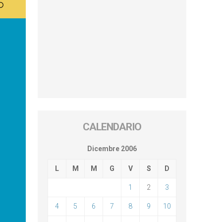
CALENDARIO
Dicembre 2006
L
M
M
G
V
S
D
1
2
3
4
5
6
7
8
9
10