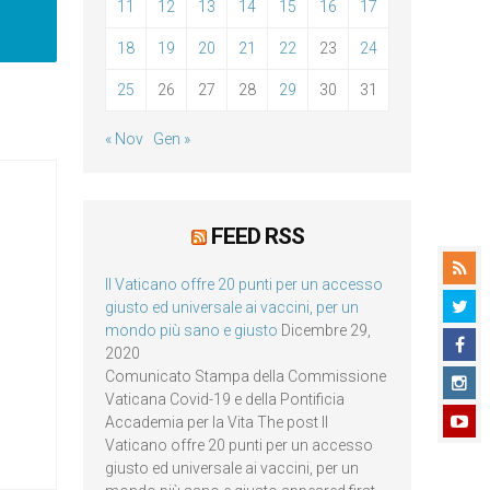
11
12
13
14
15
16
17
18
19
20
21
22
23
24
25
26
27
28
29
30
31
« Nov
Gen »
FEED RSS
Il Vaticano offre 20 punti per un accesso
giusto ed universale ai vaccini, per un
mondo più sano e giusto
Dicembre 29,
2020
Comunicato Stampa della Commissione
Vaticana Covid-19 e della Pontificia
Accademia per la Vita The post Il
Vaticano offre 20 punti per un accesso
giusto ed universale ai vaccini, per un