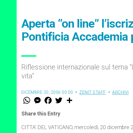
Aperta “on line” l’iscr
Pontificia Accademia p
Riflessione internazionale sul tema “
vita”
DICEMBRE 20, 2006 00:00
ZENIT STAFF
ARCHIVI
W
M
F
T
S
h
e
a
w
h
a
s
c
i
a
t
s
e
t
r
Share this Entry
s
e
b
t
e
A
n
o
e
p
g
o
r
CITTA’ DEL VATICANO, mercoledì, 20 dicembre 2
p
e
k