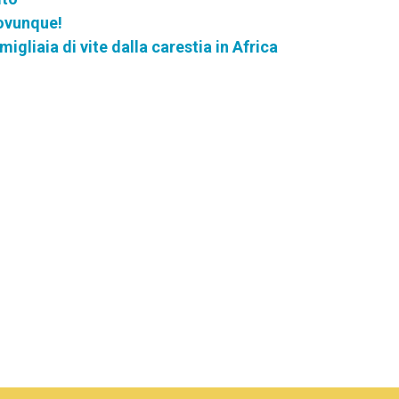
 ovunque!
igliaia di vite dalla carestia in Africa