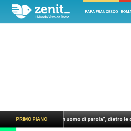
PAPA FRANCESCO
ROM
a Francesco. Un uomo di parola”, dietro le quinte del
PRIMO PIANO