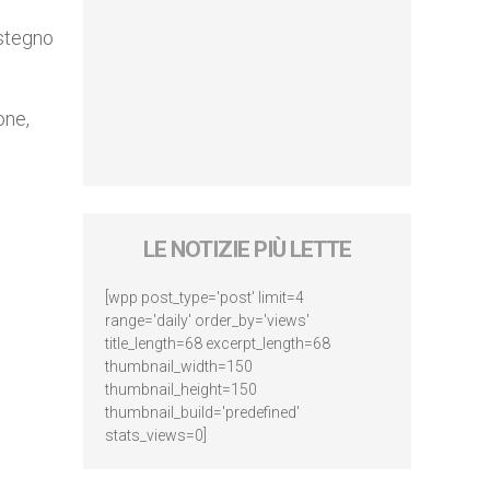
ostegno
one,
LE NOTIZIE PIÙ LETTE
[wpp post_type='post' limit=4
range='daily' order_by='views'
title_length=68 excerpt_length=68
thumbnail_width=150
thumbnail_height=150
thumbnail_build='predefined'
stats_views=0]