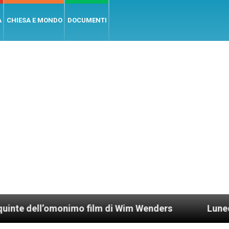
A
CHIESA E MONDO
DOCUMENTI
l’omonimo film di Wim Wenders
Lunedì 4 gennai