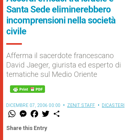
Santa Sede eliminerebbero
incomprensioni nella società
civile
Afferma il sacerdote francescano
David Jaeger, giurista ed esperto di
tematiche sul Medio Oriente
DICEMBRE 07, 2006 00:00
ZENIT STAFF
DICASTERI
W
M
F
T
S
h
e
a
w
h
a
s
c
i
a
t
s
e
t
r
Share this Entry
s
e
b
t
e
A
n
o
e