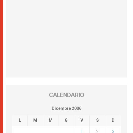
CALENDARIO
Dicembre 2006
L
M
M
G
V
S
D
1
2
3