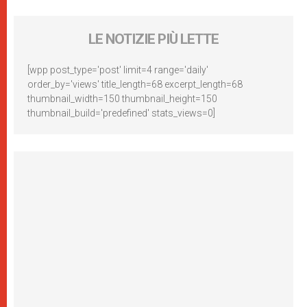
LE NOTIZIE PIÙ LETTE
[wpp post_type='post' limit=4 range='daily'
order_by='views' title_length=68 excerpt_length=68
thumbnail_width=150 thumbnail_height=150
thumbnail_build='predefined' stats_views=0]