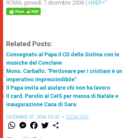
p
g
o
r
ROMA, giovedì, 7 dicembre 2006 (
HREF=”
p
e
k
r
Related Posts:
Consegnato al Papa il CD della Sistina con le
musiche del Conclave
Mons. Carballo: "Perdonare per i cristiani è un
imperativo imprescindibile"
Il Papa invita ad aiutare chi non ha lavoro
Il card. Parolin al CeIS per messa di Natale e
inaugurazione Casa di Sara
DICEMBRE 07, 2006 00:00
DICASTERI
W
M
F
T
S
h
e
a
w
h
a
s
c
i
a
t
s
e
t
r