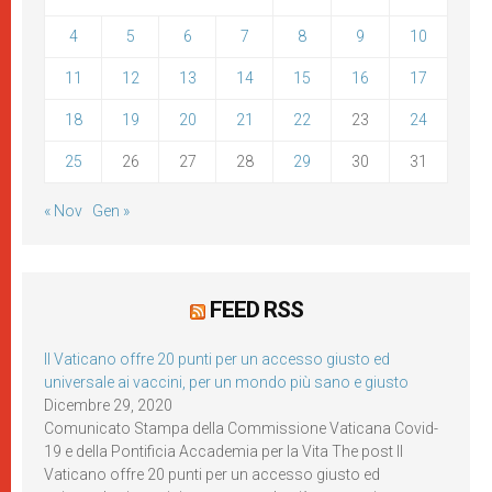
4
5
6
7
8
9
10
11
12
13
14
15
16
17
18
19
20
21
22
23
24
25
26
27
28
29
30
31
« Nov
Gen »
FEED RSS
Il Vaticano offre 20 punti per un accesso giusto ed
universale ai vaccini, per un mondo più sano e giusto
Dicembre 29, 2020
Comunicato Stampa della Commissione Vaticana Covid-
19 e della Pontificia Accademia per la Vita The post Il
Vaticano offre 20 punti per un accesso giusto ed