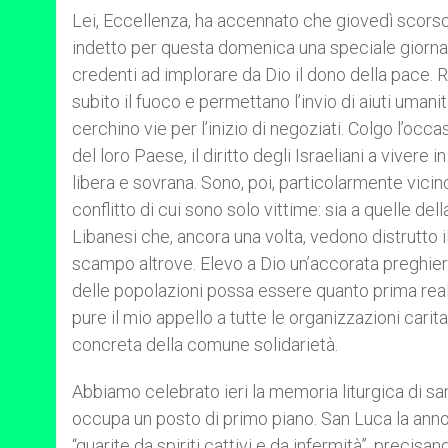
Lei, Eccellenza, ha accennato che giovedì scorso, 
indetto per questa domenica una speciale giornata d
credenti ad implorare da Dio il dono della pace. R
subito il fuoco e permettano l’invio di aiuti umani
cerchino vie per l’inizio di negoziati. Colgo l’occas
del loro Paese, il diritto degli Israeliani a vivere 
libera e sovrana. Sono, poi, particolarmente vicino
conflitto di cui sono solo vittime: sia a quelle dell
Libanesi che, ancora una volta, vedono distrutto
scampo altrove. Elevo a Dio un’accorata preghiera
delle popolazioni possa essere quanto prima real
pure il mio appello a tutte le organizzazioni cari
concreta della comune solidarietà.
Abbiamo celebrato ieri la memoria liturgica di s
occupa un posto di primo piano. San Luca la ann
“guarite da spiriti cattivi e da infermità”, precis