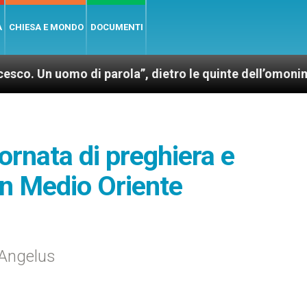
A
CHIESA E MONDO
DOCUMENTI
mo di parola”, dietro le quinte dell’omonimo film di
ornata di preghiera e
in Medio Oriente
’Angelus