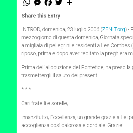
h
e
a
w
h
a
s
c
i
a
t
s
e
t
r
Share this Entry
s
e
b
t
e
A
n
o
e
p
g
o
r
INTROD, domenica, 23 luglio 2006 (
ZENIT.org
).-
p
e
k
mezzogiorno di questa domenica, Giornata special
r
a migliaia di pellegrini e residenti a Les Combes (
riposo, prima e dopo aver recitato la preghiera m
Prima dell’allocuzione del Pontefice, ha preso la
trasmettergli il saluto dei presenti.
* * *
Cari fratelli e sorelle,
innanzitutto, Eccellenza, un grande grazie a Lei p
accoglienza così calorosa e cordiale. Grazie!