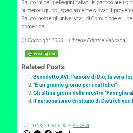
Saluto infine i pellegrini italiani, in particolare i 
numerosi gruppi, specialmente giovanili, provenien
Saluto inoltre gli universitari di Comunione e Libe
domenica.
[© Copyright 2006 – Libreria Editrice Vaticana]
Related Posts:
Benedetto XVI: l’amore di Dio, la vera fo
"È un grande giorno per i cattolici"
Gli ultimi giorni della mostra "Famiglia al
Il personalismo cristiano di Dietrich von
LUGLIO 23, 2006 00:00
ARCHIVI
W
M
F
T
S