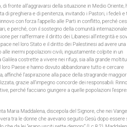
di fronte all’aggravarsi della situazione in Medio Oriente, 
i preghiera e di penitenza, invitando i Pastori, i fedeli e tu
innovo con forza l’appello alle Parti in conflitto, perché ce
tari, e perché, con il sostegno della comunità internazionale,
ione per riaffermare il diritto dei Libanesi all’integrità e so
in pace nel loro Stato e il diritto dei Palestinesi ad avere una
 alle inermi popolazioni civili, ingiustamente colpite in un
a Galilea costrette a vivere nei rifugi, sia alla grande moltit
 il loro Paese e hanno dovuto abbandonare tutto e cercare
, affinché l’aspirazione alla pace della stragrande maggio
izzata, grazie all’impegno concorde dei responsabili. Rinn
tative, perché facciano giungere a quelle popolazioni l’espr
anta Maria Maddalena, discepola del Signore, che nei Vange
overa tra le donne che avevano seguito Gesù dopo essere 
ando che da lei “erano usciti sette demoni” (Lc 8,2). Maddale