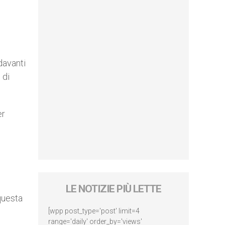
davanti
 di
er
LE NOTIZIE PIÙ LETTE
 questa
[wpp post_type='post' limit=4
range='daily' order_by='views'