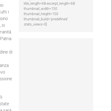
title_length=68 excerpt_length=68
ho
thumbnail_width=150
tti i
thumbnail_height=150
ssino
thumbnail_build='predefined'
stats_views=0]
 si
vranità
 Patria
udine di
ranza
ovo
essione
li
state
na sarà