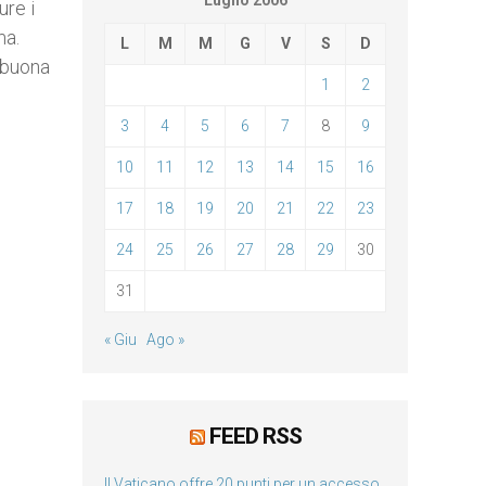
Luglio 2006
ure i
ma.
L
M
M
G
V
S
D
a buona
1
2
3
4
5
6
7
8
9
10
11
12
13
14
15
16
17
18
19
20
21
22
23
24
25
26
27
28
29
30
31
« Giu
Ago »
FEED RSS
Il Vaticano offre 20 punti per un accesso