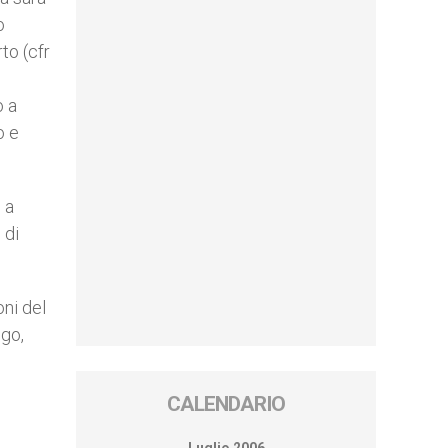
o
to (cfr
o a
o e
 a
 di
oni del
ogo,
CALENDARIO