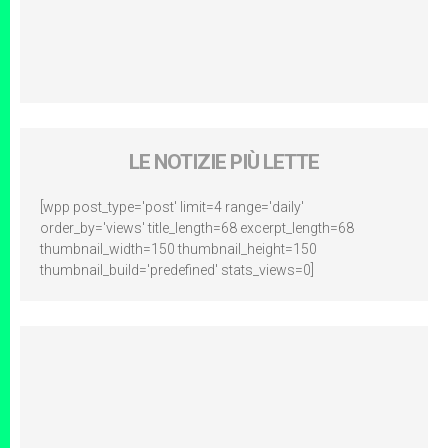
LE NOTIZIE PIÙ LETTE
[wpp post_type='post' limit=4 range='daily'
order_by='views' title_length=68 excerpt_length=68
thumbnail_width=150 thumbnail_height=150
thumbnail_build='predefined' stats_views=0]