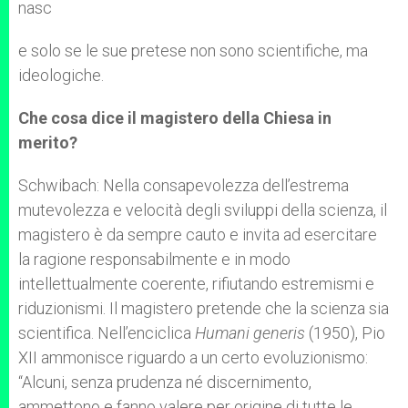
nasc
e solo se le sue pretese non sono scientifiche, ma
ideologiche.
Che cosa dice il magistero della Chiesa in
merito?
Schwibach: Nella consapevolezza dell’estrema
mutevolezza e velocità degli sviluppi della scienza, il
magistero è da sempre cauto e invita ad esercitare
la ragione responsabilmente e in modo
intellettualmente coerente, rifiutando estremismi e
riduzionismi. Il magistero pretende che la scienza sia
scientifica. Nell’enciclica
Humani generis
(1950), Pio
XII ammonisce riguardo a un certo evoluzionismo:
“Alcuni, senza prudenza né discernimento,
ammettono e fanno valere per origine di tutte le