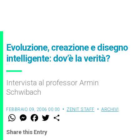
Evoluzione, creazione e disegno
intelligente: dov’è la verità?
Intervista al professor Armin
Schwibach
FEBBRAIO 09, 2006 00:00
ZENIT STAFF
ARCHIVI
W
M
F
T
S
h
e
a
w
h
a
s
c
i
a
t
s
e
t
r
Share this Entry
s
e
b
t
e