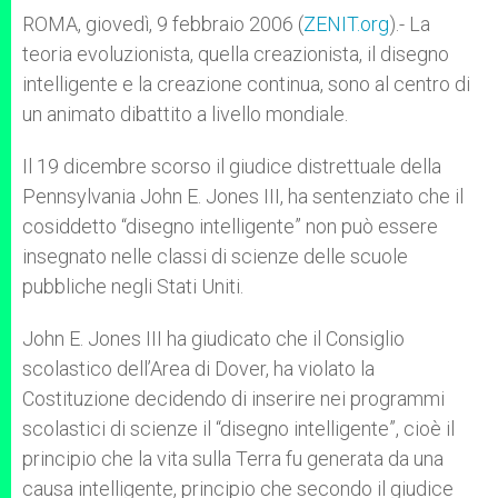
A
n
o
e
p
g
o
r
ROMA, giovedì, 9 febbraio 2006 (
ZENIT.org
).- La
p
e
k
teoria evoluzionista, quella creazionista, il disegno
r
intelligente e la creazione continua, sono al centro di
un animato dibattito a livello mondiale.
Il 19 dicembre scorso il giudice distrettuale della
Pennsylvania John E. Jones III, ha sentenziato che il
cosiddetto “disegno intelligente” non può essere
insegnato nelle classi di scienze delle scuole
pubbliche negli Stati Uniti.
John E. Jones III ha giudicato che il Consiglio
scolastico dell’Area di Dover, ha violato la
Costituzione decidendo di inserire nei programmi
scolastici di scienze il “disegno intelligente”, cioè il
principio che la vita sulla Terra fu generata da una
causa intelligente, principio che secondo il giudice