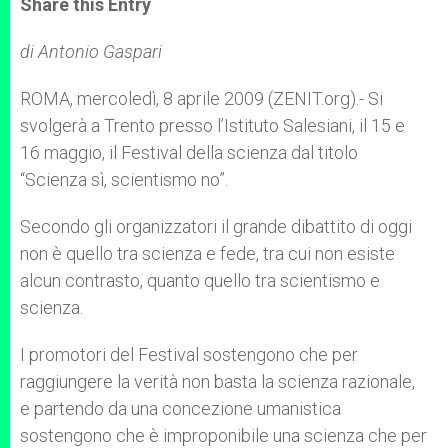
Share this Entry
s
e
b
t
e
A
n
o
e
p
g
o
r
di Antonio Gaspari
p
e
k
r
ROMA, mercoledì, 8 aprile 2009 (ZENIT.org).- Si
svolgerà a Trento presso l’Istituto Salesiani, il 15 e
16 maggio, il Festival della scienza dal titolo
“Scienza sì, scientismo no”.
Secondo gli organizzatori il grande dibattito di oggi
non è quello tra scienza e fede, tra cui non esiste
alcun contrasto, quanto quello tra scientismo e
scienza.
I promotori del Festival sostengono che per
raggiungere la verità non basta la scienza razionale,
e partendo da una concezione umanistica
sostengono che è improponibile una scienza che per