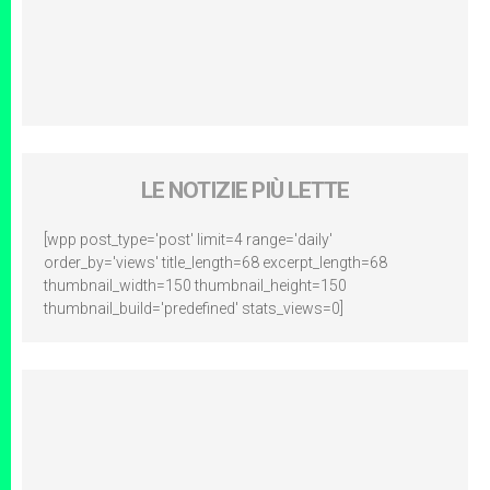
LE NOTIZIE PIÙ LETTE
[wpp post_type='post' limit=4 range='daily'
order_by='views' title_length=68 excerpt_length=68
thumbnail_width=150 thumbnail_height=150
thumbnail_build='predefined' stats_views=0]