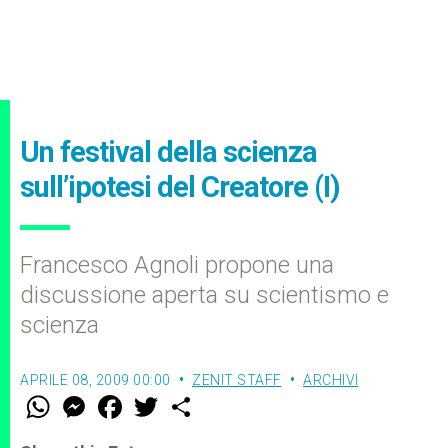
Un festival della scienza
sull’ipotesi del Creatore (I)
Francesco Agnoli propone una
discussione aperta su scientismo e
scienza
APRILE 08, 2009 00:00
ZENIT STAFF
ARCHIVI
W
M
F
T
S
h
e
a
w
h
a
s
c
i
a
t
s
e
t
r