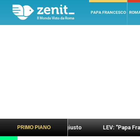
PAPA FRANCESCO
ROM
ndo più sano e giusto
LEV: “Papa Francesco. Un 
PRIMO PIANO