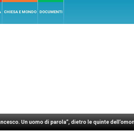
A
CHIESA E MONDO
DOCUMENTI
uomo di parola”, dietro le quinte dell’omonimo film d