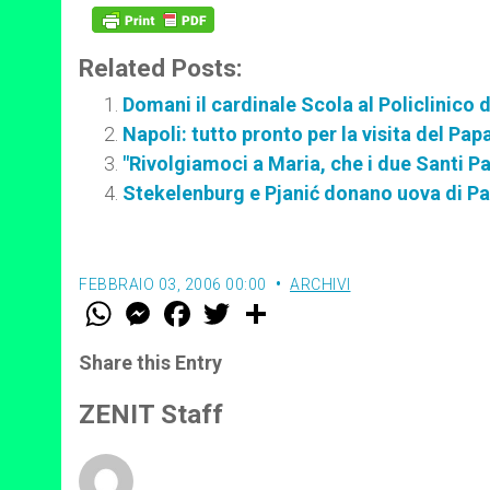
Related Posts:
Domani il cardinale Scola al Policlinico 
Napoli: tutto pronto per la visita del Pap
"Rivolgiamoci a Maria, che i due Santi P
Stekelenburg e Pjanić donano uova di Pas
FEBBRAIO 03, 2006 00:00
ARCHIVI
W
M
F
T
S
h
e
a
w
h
a
s
c
i
a
t
s
e
t
r
Share this Entry
s
e
b
t
e
A
n
o
e
p
g
o
r
ZENIT Staff
p
e
k
r