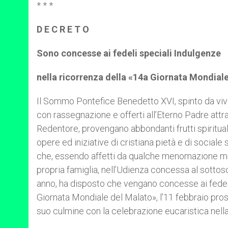
p
g
o
r
* * *
p
e
k
r
D E C R E T O
Sono concesse ai fedeli speciali Indulgenze
nella ricorrenza della «14a Giornata Mondial
Il Sommo Pontefice Benedetto XVI, spinto da vivo 
con rassegnazione e offerti all’Eterno Padre attr
Redentore, provengano abbondanti frutti spiritua
opere ed iniziative di cristiana pietà e di sociale 
che, essendo affetti da qualche menomazione men
propria famiglia, nell’Udienza concessa al sottos
anno, ha disposto che vengano concesse ai fedeli
Giornata Mondiale del Malato», l’11 febbraio pros
suo culmine con la celebrazione eucaristica nella