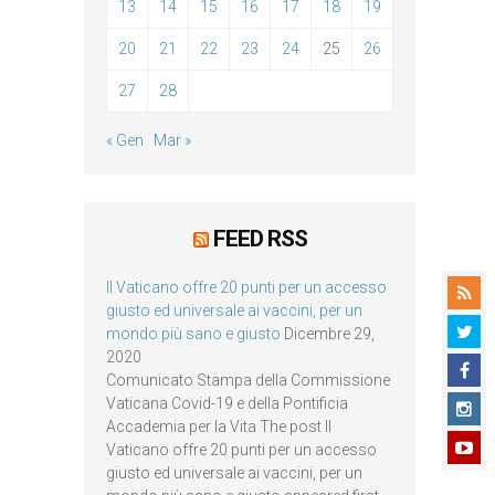
13
14
15
16
17
18
19
20
21
22
23
24
25
26
27
28
« Gen
Mar »
FEED RSS
Il Vaticano offre 20 punti per un accesso
giusto ed universale ai vaccini, per un
mondo più sano e giusto
Dicembre 29,
2020
Comunicato Stampa della Commissione
Vaticana Covid-19 e della Pontificia
Accademia per la Vita The post Il
Vaticano offre 20 punti per un accesso
giusto ed universale ai vaccini, per un