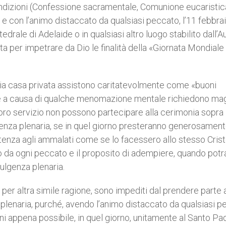
 condizioni (Confessione sacramentale, Comunione eucaristic
e con l’animo distaccato da qualsiasi peccato, l’11 febbra
ale di Adelaide o in qualsiasi altro luogo stabilito dall’Au
a per impetrare da Dio le finalità della «Giornata Mondiale
oglia casa privata assistono caritatevolmente come «buoni
che a causa di qualche menomazione mentale richiedono ma
 loro servizio non possono partecipare alla cerimonia sopra
genza plenaria, se in quel giorno presteranno generosamen
stenza agli ammalati come se lo facessero allo stesso Cris
to da ogni peccato e il proposito di adempiere, quando potr
dulgenza plenaria.
o per altra simile ragione, sono impediti dal prendere parte a
 plenaria, purché, avendo l’animo distaccato da qualsiasi 
i appena possibile, in quel giorno, unitamente al Santo Pa