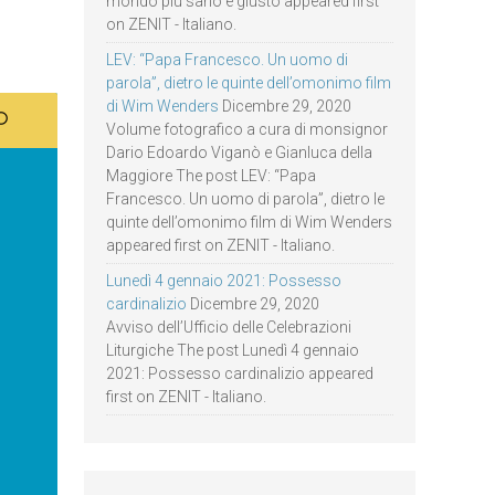
mondo più sano e giusto appeared first
on ZENIT - Italiano.
LEV: “Papa Francesco. Un uomo di
parola”, dietro le quinte dell’omonimo film
di Wim Wenders
Dicembre 29, 2020
Volume fotografico a cura di monsignor
Dario Edoardo Viganò e Gianluca della
Maggiore The post LEV: “Papa
Francesco. Un uomo di parola”, dietro le
quinte dell’omonimo film di Wim Wenders
appeared first on ZENIT - Italiano.
Lunedì 4 gennaio 2021: Possesso
cardinalizio
Dicembre 29, 2020
Avviso dell’Ufficio delle Celebrazioni
Liturgiche The post Lunedì 4 gennaio
2021: Possesso cardinalizio appeared
first on ZENIT - Italiano.