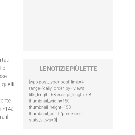
rtati
lio
LE NOTIZIE PIÙ LETTE
sse
[wpp post_type='post' limit=4
 quelli
range='daily' order_by='views'
title_length=68 excerpt_length=68
rente
thumbnail_width=150
thumbnail_height=150
a «14a
thumbnail_build='predefined'
à il
stats_views=0]