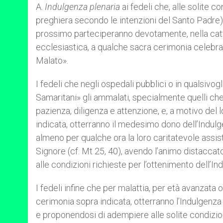
A.
Indulgenza plenaria
ai fedeli che, alle solite
preghiera secondo le intenzioni del Santo Padre) 
prossimo parteciperanno devotamente, nella cattedr
ecclesiastica, a qualche sacra cerimonia celebrat
Malato».
I fedeli che negli ospedali pubblici o in qualsiv
Samaritani» gli ammalati, specialmente quelli 
pazienza, diligenza e attenzione, e, a motivo del
indicata, otterranno il medesimo dono dell’Indul
almeno per qualche ora la loro caritatevole assi
Signore (cf. Mt 25, 40), avendo l’animo distacca
alle condizioni richieste per l’ottenimento dell’In
I fedeli infine che per malattia, per età avanzata 
cerimonia sopra indicata, otterranno l’Indulgenza
e proponendosi di adempiere alle solite condizion