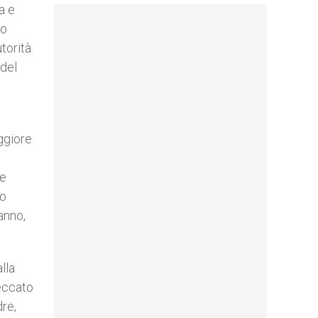
a e
io
torità
 del
ggiore
te
to
anno,
lla
peccato
dre,