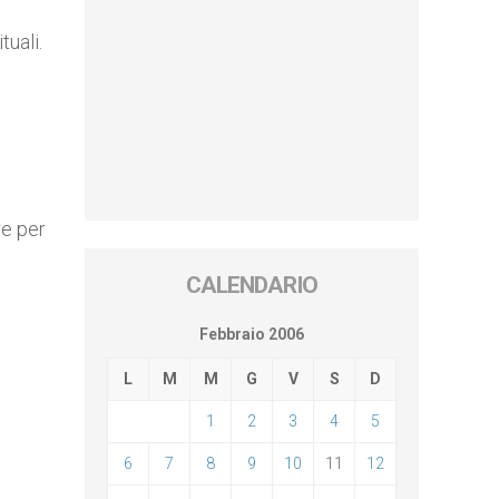
tuali.
re per
CALENDARIO
Febbraio 2006
L
M
M
G
V
S
D
1
2
3
4
5
6
7
8
9
10
11
12