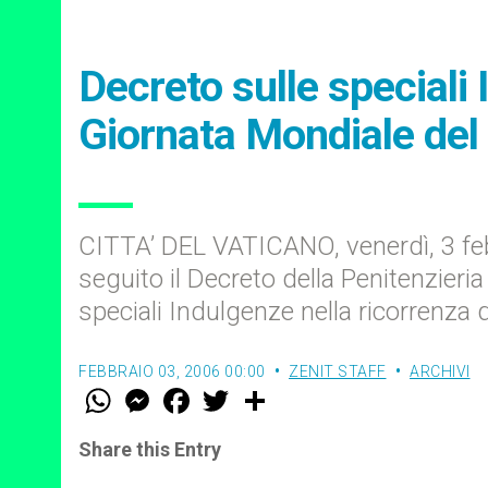
Decreto sulle speciali
Giornata Mondiale del
CITTA’ DEL VATICANO, venerdì, 3 fe
seguito il Decreto della Penitenzieria
speciali Indulgenze nella ricorrenza
FEBBRAIO 03, 2006 00:00
ZENIT STAFF
ARCHIVI
W
M
F
T
S
h
e
a
w
h
a
s
c
i
a
t
s
e
t
r
Share this Entry
s
e
b
t
e
A
n
o
e