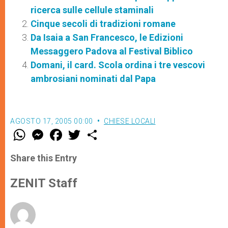
ricerca sulle cellule staminali
Cinque secoli di tradizioni romane
Da Isaia a San Francesco, le Edizioni
Messaggero Padova al Festival Biblico
Domani, il card. Scola ordina i tre vescovi
ambrosiani nominati dal Papa
AGOSTO 17, 2005 00:00
CHIESE LOCALI
W
M
F
T
S
h
e
a
w
h
a
s
c
i
a
t
s
e
t
r
Share this Entry
s
e
b
t
e
A
n
o
e
p
g
o
r
ZENIT Staff
p
e
k
r