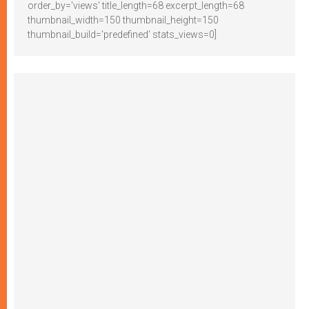
order_by='views' title_length=68 excerpt_length=68
thumbnail_width=150 thumbnail_height=150
thumbnail_build='predefined' stats_views=0]