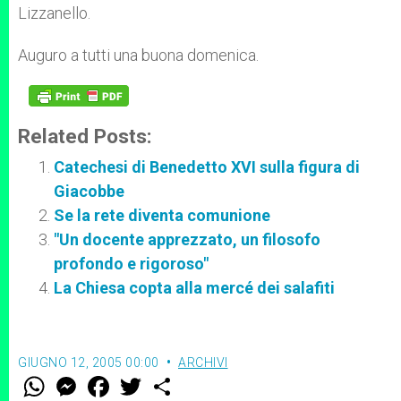
Lizzanello.
Auguro a tutti una buona domenica.
Related Posts:
Catechesi di Benedetto XVI sulla figura di
Giacobbe
Se la rete diventa comunione
"Un docente apprezzato, un filosofo
profondo e rigoroso"
La Chiesa copta alla mercé dei salafiti
GIUGNO 12, 2005 00:00
ARCHIVI
W
M
F
T
S
h
e
a
w
h