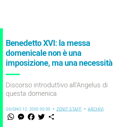
Benedetto XVI: la messa
domenicale non è una
imposizione, ma una necessità
Discorso introduttivo all’Angelus di
questa domenica
GIUGNO 12, 2005 00:00
ZENIT STAFF
ARCHIVI
W
M
F
T
S
h
e
a
w
h
a
s
c
i
a