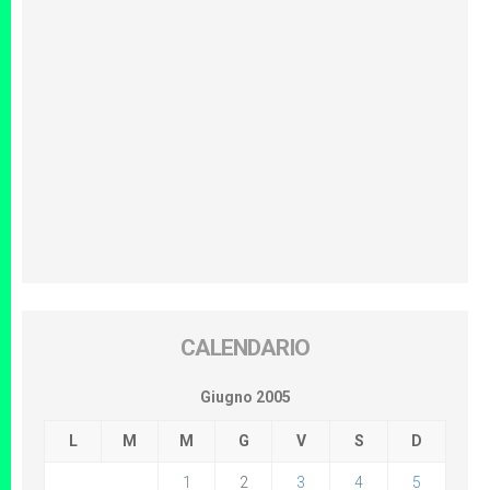
CALENDARIO
Giugno 2005
L
M
M
G
V
S
D
1
2
3
4
5