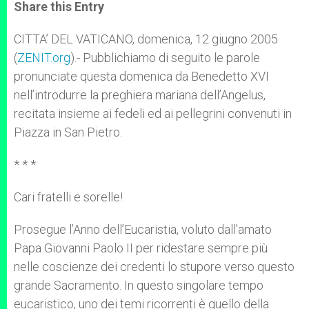
t
s
e
t
r
Share this Entry
s
e
b
t
e
A
n
o
e
p
g
o
r
CITTA’ DEL VATICANO, domenica, 12 giugno 2005
p
e
k
(
ZENIT.org
r
).- Pubblichiamo di seguito le parole
pronunciate questa domenica da Benedetto XVI
nell’introdurre la preghiera mariana dell’Angelus,
recitata insieme ai fedeli ed ai pellegrini convenuti in
Piazza in San Pietro.
* * *
Cari fratelli e sorelle!
Prosegue l’Anno dell’Eucaristia, voluto dall’amato
Papa Giovanni Paolo II per ridestare sempre più
nelle coscienze dei credenti lo stupore verso questo
grande Sacramento. In questo singolare tempo
eucaristico, uno dei temi ricorrenti è quello della