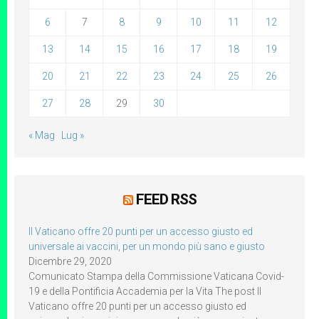
6
7
8
9
10
11
12
13
14
15
16
17
18
19
20
21
22
23
24
25
26
27
28
29
30
« Mag
Lug »
FEED RSS
Il Vaticano offre 20 punti per un accesso giusto ed
universale ai vaccini, per un mondo più sano e giusto
Dicembre 29, 2020
Comunicato Stampa della Commissione Vaticana Covid-
19 e della Pontificia Accademia per la Vita The post Il
Vaticano offre 20 punti per un accesso giusto ed