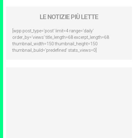
LE NOTIZIE PIÙ LETTE
[wpp post_type='post' limit=4 range='daily'
order_by='views' title_length=68 excerpt_length=68
thumbnail_width=150 thumbnail_height=150
thumbnail_build='predefined' stats_views=0]