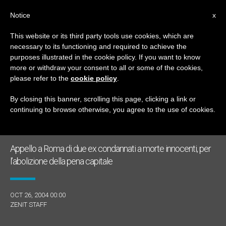
IT
Notice
x
This website or its third party tools use cookies, which are
necessary to its functioning and required to achieve the
GIORNO
purposes illustrated in the cookie policy. If you want to know
Ottobre 26th, 2004
more or withdraw your consent to all or some of the cookies,
please refer to the
cookie policy
.
By closing this banner, scrolling this page, clicking a link or
continuing to browse otherwise, you agree to the use of cookies.
ULTIME NOTIZIE
Appello a Roma di due ex condannati a morte innocenti, per
l’abolizione della pena capitale
OCT 26, 2004 00:00
ZENIT STAFF