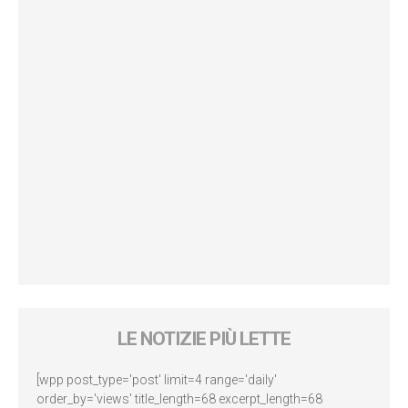
LE NOTIZIE PIÙ LETTE
[wpp post_type='post' limit=4 range='daily'
order_by='views' title_length=68 excerpt_length=68