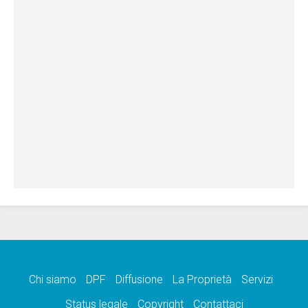
Chi siamo
DPF
Diffusione
La Proprietà
Servizi
Status legale
Copyright
Contattaci