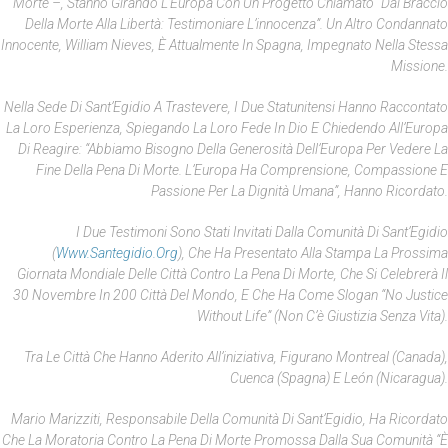
Morte –, Stanno Girando L’Europa Con Un Progetto Chiamato “Dal Braccio
Della Morte Alla Libertà: Testimoniare L’innocenza”. Un Altro Condannato
Innocente, William Nieves, È Attualmente In Spagna, Impegnato Nella Stessa
Missione.
Nella Sede Di Sant’Egidio A Trastevere, I Due Statunitensi Hanno Raccontato
La Loro Esperienza, Spiegando La Loro Fede In Dio E Chiedendo All’Europa
Di Reagire: “Abbiamo Bisogno Della Generosità Dell’Europa Per Vedere La
Fine Della Pena Di Morte. L’Europa Ha Comprensione, Compassione E
Passione Per La Dignità Umana”, Hanno Ricordato.
I Due Testimoni Sono Stati Invitati Dalla Comunità Di Sant’Egidio
(
Www.santegidio.org
), Che Ha Presentato Alla Stampa La Prossima
Giornata Mondiale Delle Città Contro La Pena Di Morte, Che Si Celebrerà Il
30 Novembre In 200 Città Del Mondo, E Che Ha Come Slogan “No Justice
Without Life” (Non C’è Giustizia Senza Vita).
Tra Le Città Che Hanno Aderito All’iniziativa, Figurano Montreal (Canada),
Cuenca (Spagna) E León (Nicaragua).
Mario Marizziti, Responsabile Della Comunità Di Sant’Egidio, Ha Ricordato
Che La Moratoria Contro La Pena Di Morte Promossa Dalla Sua Comunità “è