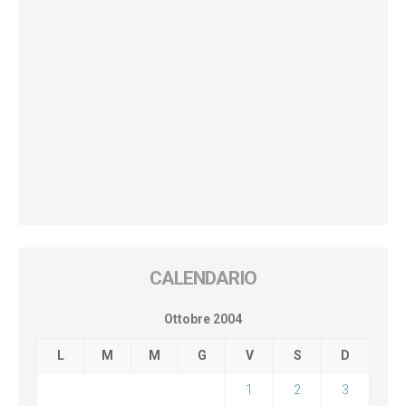
CALENDARIO
Ottobre 2004
L
M
M
G
V
S
D
1
2
3