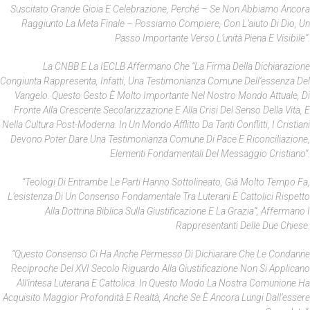
Suscitato Grande Gioia E Celebrazione, Perché – Se Non Abbiamo Ancora
Raggiunto La Meta Finale – Possiamo Compiere, Con L’aiuto Di Dio, Un
Passo Importante Verso L’unità Piena E Visibile”.
La CNBB E La IECLB Affermano Che “la Firma Della Dichiarazione
Congiunta Rappresenta, Infatti, Una Testimonianza Comune Dell’essenza Del
Vangelo. Questo Gesto È Molto Importante Nel Nostro Mondo Attuale, Di
Fronte Alla Crescente Secolarizzazione E Alla Crisi Del Senso Della Vita, E
Nella Cultura Post-Moderna. In Un Mondo Afflitto Da Tanti Conflitti, I Cristiani
Devono Poter Dare Una Testimonianza Comune Di Pace E Riconciliazione,
Elementi Fondamentali Del Messaggio Cristiano”.
“Teologi Di Entrambe Le Parti Hanno Sottolineato, Già Molto Tempo Fa,
L’esistenza Di Un Consenso Fondamentale Tra Luterani E Cattolici Rispetto
Alla Dottrina Biblica Sulla Giustificazione E La Grazia”, Affermano I
Rappresentanti Delle Due Chiese.
“Questo Consenso Ci Ha Anche Permesso Di Dichiarare Che Le Condanne
Reciproche Del XVI Secolo Riguardo Alla Giustificazione Non Si Applicano
All’intesa Luterana E Cattolica. In Questo Modo La Nostra Comunione Ha
Acquisito Maggior Profondità E Realtà, Anche Se È Ancora Lungi Dall’essere