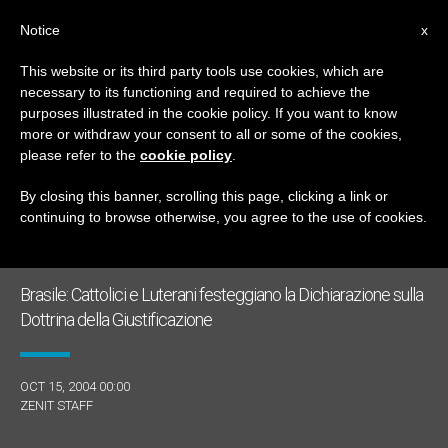
IT
Notice
x
This website or its third party tools use cookies, which are
necessary to its functioning and required to achieve the
GIORNO
purposes illustrated in the cookie policy. If you want to know
Ottobre 15th, 2004
more or withdraw your consent to all or some of the cookies,
please refer to the
cookie policy
.
By closing this banner, scrolling this page, clicking a link or
continuing to browse otherwise, you agree to the use of cookies.
ULTIME NOTIZIE
Brasile: Cattolici e Luterani festeggiano la Dichiarazione sulla
Dottrina della Giustificazione
OCT 15, 2004 00:00
ZENIT STAFF