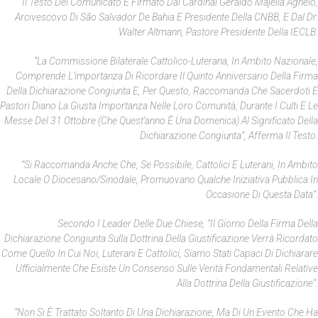
Il Testo Del Comunicato È Firmato Dal Cardinal Geraldo Majella Agnelo,
Arcivescovo Di São Salvador De Bahia E Presidente Della CNBB, E Dal Dr.
Walter Altmann, Pastore Presidente Della IECLB.
“La Commissione Bilaterale Cattolico-Luterana, In Ambito Nazionale,
Comprende L’importanza Di Ricordare Il Quinto Anniversario Della Firma
Della Dichiarazione Congiunta E, Per Questo, Raccomanda Che Sacerdoti E
Pastori Diano La Giusta Importanza Nelle Loro Comunità, Durante I Culti E Le
Messe Del 31 Ottobre (che Quest’anno È Una Domenica) Al Significato Della
Dichiarazione Congiunta”, Afferma Il Testo.
“Si Raccomanda Anche Che, Se Possibile, Cattolici E Luterani, In Ambito
Locale O Diocesano/sinodale, Promuovano Qualche Iniziativa Pubblica In
Occasione Di Questa Data”.
Secondo I Leader Delle Due Chiese, “il Giorno Della Firma Della
Dichiarazione Congiunta Sulla Dottrina Della Giustificazione Verrà Ricordato
Come Quello In Cui Noi, Luterani E Cattolici, Siamo Stati Capaci Di Dichiarare
Ufficialmente Che Esiste Un Consenso Sulle Verità Fondamentali Relative
Alla Dottrina Della Giustificazione”.
“Non Si È Trattato Soltanto Di Una Dichiarazione, Ma Di Un Evento Che Ha