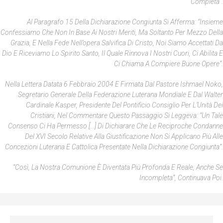
Completa”.
Al Paragrafo 15 Della Dichiarazione Congiunta Si Afferma: “Insieme
Confessiamo Che Non In Base Ai Nostri Meriti, Ma Soltanto Per Mezzo Della
Grazia, E Nella Fede Nell’opera Salvifica Di Cristo, Noi Siamo Accettati Da
Dio E Riceviamo Lo Spirito Santo, Il Quale Rinnova I Nostri Cuori, Ci Abilita E
Ci Chiama A Compiere Buone Opere”.
Nella Lettera Datata 6 Febbraio 2004 E Firmata Dal Pastore Ishmael Noko,
Segretario Generale Della Federazione Luterana Mondiale E Dal Walter
Cardinale Kasper, Presidente Del Pontificio Consiglio Per L’Unità Dei
Cristiani, Nel Commentare Questo Passaggio Si Leggeva: “Un Tale
Consenso Ci Ha Permesso [...] Di Dichiarare Che Le Reciproche Condanne
Del XVI Secolo Relative Alla Giustificazione Non Si Applicano Più Alle
Concezioni Luterana E Cattolica Presentate Nella Dichiarazione Congiunta”.
“Così, La Nostra Comunione È Diventata Più Profonda E Reale, Anche Se
Incompleta”, Continuava Poi.