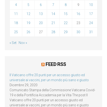
4
5
6
7
8
9
10
11
12
13
14
15
16
17
18
19
20
21
22
23
24
25
26
27
28
29
30
31
« Set
Nov »
FEED RSS
Il Vaticano offre 20 punti per un accesso giusto ed
universale ai vaccini, per un mondo più sano e giusto
Dicembre 29, 2020
Comunicato Stampa della Commissione Vaticana Covid-
19 e della Pontificia Accademia per la Vita The post Il
Vaticano offre 20 punti per un accesso giusto ed
universale ai vaccini, per un mondo più sano e giusto