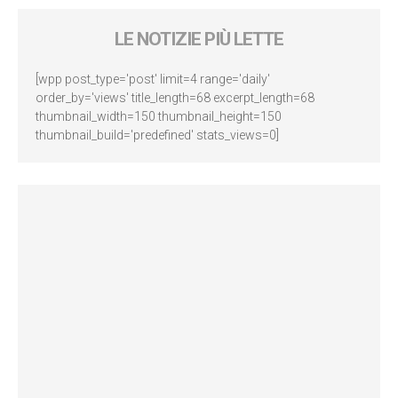
LE NOTIZIE PIÙ LETTE
[wpp post_type='post' limit=4 range='daily'
order_by='views' title_length=68 excerpt_length=68
thumbnail_width=150 thumbnail_height=150
thumbnail_build='predefined' stats_views=0]