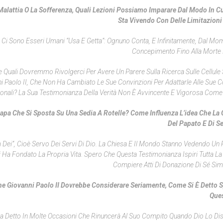
alattia O La Sofferenza, Quali Lezioni Possiamo Imparare Dal Modo In Cu
Sta Vivendo Con Delle Limitazioni
Ci Sono Esseri Umani “usa E Getta”: Ognuno Conta, E Infinitamente, Dal Mo
Concepimento Fino Alla Morte 
 Quali Dovremmo Rivolgerci Per Avere Un Parere Sulla Ricerca Sulle Cellule 
 Paolo II, Che Non Ha Cambiato Le Sue Convinzioni Per Adattarle Alle Sue C
onali? La Sua Testimonianza Della Verità Non È Avvincente E Vigorosa Come 
Papa Che Si Sposta Su Una Sedia A Rotelle? Come Influenza L’idea Che La
Del Papato E Di S
um Dei”, Cioè Servo Dei Servi Di Dio. La Chiesa E Il Mondo Stanno Vedendo Un
uali Ha Fondato La Propria Vita. Spero Che Questa Testimonianza Ispiri Tutta L
Compiere Atti Di Donazione Di Sé Simil
he Giovanni Paolo II Dovrebbe Considerare Seriamente, Come Si È Detto 
Ques
 Ha Detto In Molte Occasioni Che Rinuncerà Al Suo Compito Quando Dio Lo Di