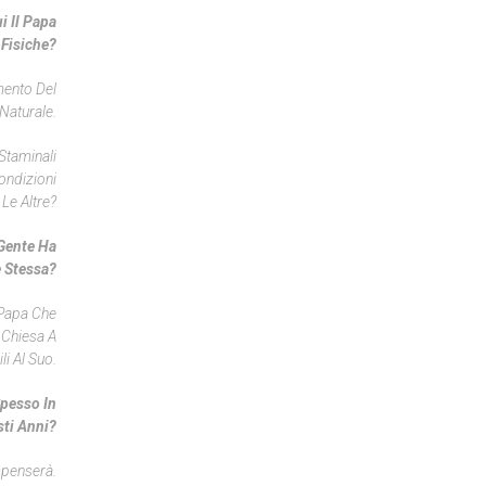
i Il Papa
 Fisiche?
mento Del
Naturale.
Staminali
ondizioni
Le Altre?
 Gente Ha
e Stessa?
 Papa Che
a Chiesa A
i Al Suo.
Spesso In
ti Anni?
spenserà.