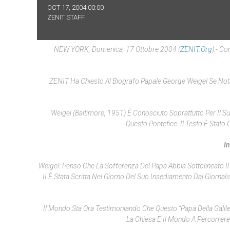
OCT 17, 2004 00:00
ZENIT STAFF
NEW YORK, Domenica, 17 Ottobre 2004 (
ZENIT.org
).- Co
ZENIT Ha Chiesto Al Biografo Papale George Weigel Se Nota
Weigel (Baltimore, 1951) È Conosciuto Soprattutto Per Il S
Questo Pontefice. Il Testo È Stato
I
Weigel: Penso Che La Sofferenza Del Papa Abbia Sottolineato Il
II È Stata Scritta Nel Giorno Del Suo Insediamento Dal Giorna
Il Mondo Sta Ora Testimoniando Che Questo “Papa Della Galilea
La Chiesa E Il Mondo A Percorrere 