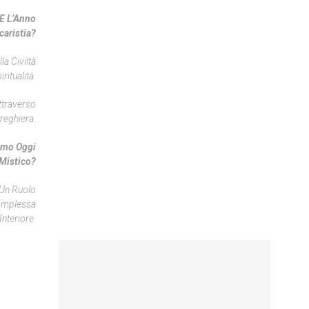
 E L’Anno
caristia?
a Civiltà
itualità.
ttraverso
Preghiera.
iamo Oggi
 Mistico?
 Un Ruolo
Complessa
Interiore.