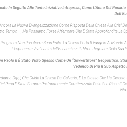
to In Seguito Alle Tante Iniziative Intraprese, Come L’Anno Del Rosario
Dell’Eu
Ancora La Nuova Evangelizzazione Come Risposta Della Chiesa Alla Crisi Dell
ro Tempo –, Ma Possiamo Forse Affermare Che È Stata Approfondita La Spir
Preghiera Non Può Avere Buon Esito. La Chiesa Porta Il Vangelo Al Mondo A
L’esperienza Vivificante Dell’Eucaristia E Il Ritmo Regolare Della Sua 
nni Paolo II È Stato Visto Spesso Come Un “sovvertitore” Geopolitico. St
Vedendo Di Più Il Suo Aspetto
ediamo Oggi, Che Guida La Chiesa Dal Calvario, È Lo Stesso Che Ha Giocato
Del Papa È Stata Sempre Profondamente Caratterizzata Dalla Sua Ricca E 
Vita 