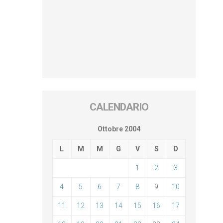
CALENDARIO
Ottobre 2004
L
M
M
G
V
S
D
1
2
3
4
5
6
7
8
9
10
11
12
13
14
15
16
17