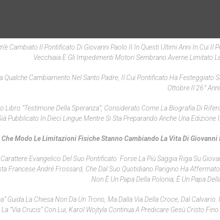
m’è Cambiato Il Pontificato Di Giovanni Paolo II In Questi Ultimi Anni In Cui Il 
Vecchiaia E Gli Impedimenti Motori Sembrano Averne Limitato Le 
 Qualche Cambiamento Nel Santo Padre, Il Cui Pontificato Ha Festeggiato 
Ottobre Il 26° Ann
uo Libro “Testimone Della Speranza”, Considerato Come La Biografia Di Rifer
 Già Pubblicato In Dieci Lingue Mentre Si Sta Preparando Anche Una Edizione I
n Che Modo Le Limitazioni Fisiche Stanno Cambiando La Vita Di Giovanni 
 Carattere Evangelico Del Suo Pontificato. Forse La Più Saggia Riga Su Giova
lista Francese André Frossard, Che Dal Suo Quotidiano Parigino Ha Affermato
Non È Un Papa Della Polonia; È Un Papa Della 
” Guida La Chiesa Non Da Un Trono, Ma Dalla Via Della Croce, Dal Calvario. 
La “via Crucis” Con Lui, Karol Wojtyla Continua A Predicare Gesù Cristo Fino A