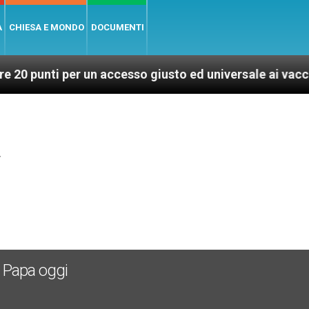
A
CHIESA E MONDO
DOCUMENTI
per un accesso giusto ed universale ai vaccini, per un 
4
 Papa oggi