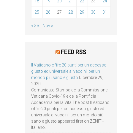
18
19
20
21
22
23
24
25
26
27
28
29
30
31
« Set
Nov »
FEED RSS
Il Vaticano offre 20 punti per un accesso
giusto ed universale ai vaccini, per un
mondo più sano e giusto
Dicembre 29,
2020
Comunicato Stampa della Commissione
Vaticana Covid-19 e della Pontificia
Accademia per la Vita The post Il Vaticano
offre 20 punti per un accesso giusto ed
universale ai vaccini, per un mondo più
sano e giusto appeared first on ZENIT -
Italiano.