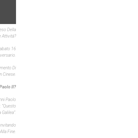
Peso Della
Attività?
Sabato 16
iversario.
imento Di
n Cinese.
Paolo II?
nni Paolo
: “Questo
Galilea”.
Invitando
lla Fine.