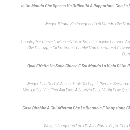
In Un Mondo Che Spesso Ha Difficoltà A Rapportarsi Con La M
Weigel: Il Papa Sta Insegnando Al Mondo Che Non 
Christopher Reeve O Michael J. Fox Sono Le Uniche Persone Alle
Che Distrugge Gli Embrioni? Perché Non Guardare A Giovanni
Pers
Qual Effetto Ha Sulla Chiesa E Sul Mondo La Vista Di Un 
Weigel: Uno Dei Più Antichi Titoli Dei Papi È “servus Servor
Vive La Sua Vita Fino Alla Fine, A Servizio Delle Verità Sulle Q
Cosa Direbbe A Chi Afferma Che La Rinuncia È Un’opzione C
Weigel: Suggerirei Loro Di Ascoltare Il Papa, Che