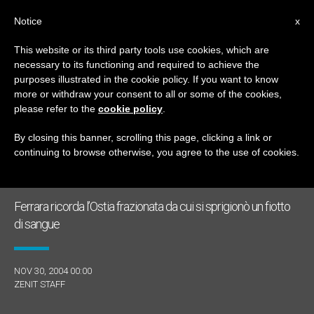
IT
Notice
x
This website or its third party tools use cookies, which are
necessary to its functioning and required to achieve the
MESE
purposes illustrated in the cookie policy. If you want to know
Novembre, 2004
more or withdraw your consent to all or some of the cookies,
please refer to the
cookie policy
.
By closing this banner, scrolling this page, clicking a link or
continuing to browse otherwise, you agree to the use of cookies.
ULTIME NOTIZIE
Ferrara ricorda l’Ostia frazionata da cui si sprigionò un fiotto
di sangue
NOV 30, 2004 00:00
ZENIT STAFF