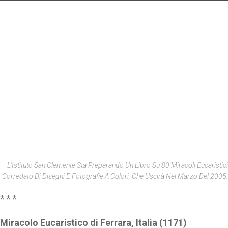
L'Istituto San Clemente Sta Preparando Un Libro Su 80 Miracoli Eucaristici
Corredato Di Disegni E Fotografie A Colori, Che Uscirà Nel Marzo Del 2005.
* * *
Miracolo Eucaristico di Ferrara, Italia (1171)