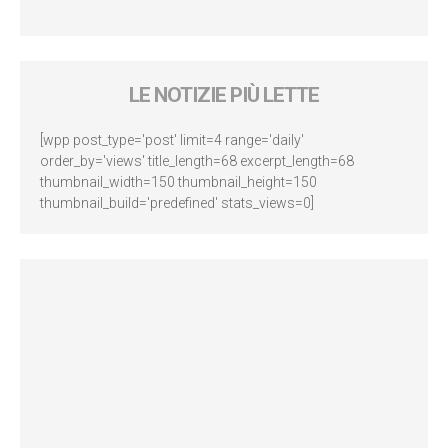
LE NOTIZIE PIÙ LETTE
[wpp post_type='post' limit=4 range='daily'
order_by='views' title_length=68 excerpt_length=68
thumbnail_width=150 thumbnail_height=150
thumbnail_build='predefined' stats_views=0]