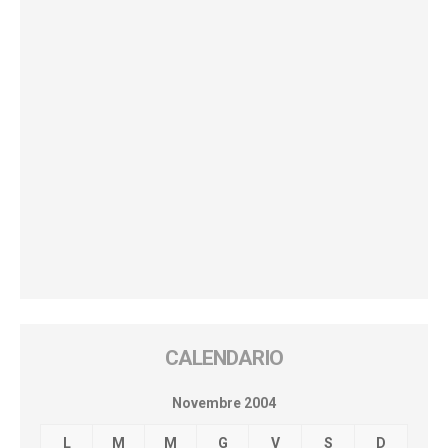
CALENDARIO
Novembre 2004
L
M
M
G
V
S
D