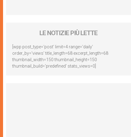
LE NOTIZIE PIÙ LETTE
[wpp post_type='post' limit=4 range='daily'
order_by='views' title_length=68 excerpt_length=68
thumbnail_width=150 thumbnail_height=150
thumbnail_build='predefined' stats_views=0]