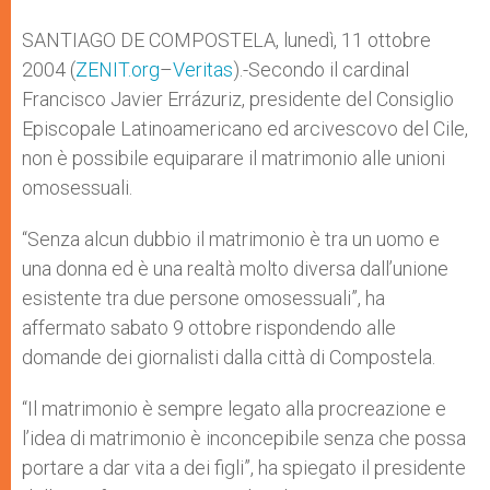
A
n
o
e
p
g
o
r
SANTIAGO DE COMPOSTELA, lunedì, 11 ottobre
p
e
k
2004 (
ZENIT.org
r
–
Veritas
).-Secondo il cardinal
Francisco Javier Errázuriz, presidente del Consiglio
Episcopale Latinoamericano ed arcivescovo del Cile,
non è possibile equiparare il matrimonio alle unioni
omosessuali.
“Senza alcun dubbio il matrimonio è tra un uomo e
una donna ed è una realtà molto diversa dall’unione
esistente tra due persone omosessuali”, ha
affermato sabato 9 ottobre rispondendo alle
domande dei giornalisti dalla città di Compostela.
“Il matrimonio è sempre legato alla procreazione e
l’idea di matrimonio è inconcepibile senza che possa
portare a dar vita a dei figli”, ha spiegato il presidente