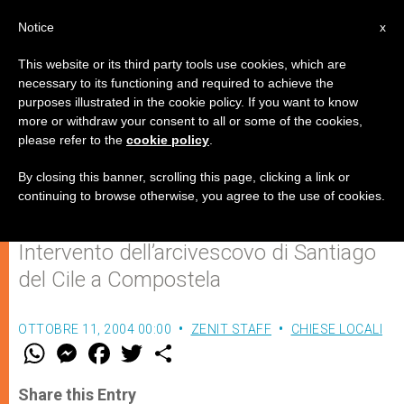
IT
Notice
x
This website or its third party tools use cookies, which are
necessary to its functioning and required to achieve the
purposes illustrated in the cookie policy. If you want to know
Cardinal Errázuriz: "Matrimonio
more or withdraw your consent to all or some of the cookies,
please refer to the
cookie policy
.
ed unione omosessuale non
possono essere la stessa cosa"
By closing this banner, scrolling this page, clicking a link or
continuing to browse otherwise, you agree to the use of cookies.
Intervento dell’arcivescovo di Santiago
del Cile a Compostela
OTTOBRE 11, 2004 00:00
ZENIT STAFF
CHIESE LOCALI
W
M
F
T
S
h
e
a
w
h
a
s
c
i
a
t
s
e
t
r
Share this Entry
s
e
b
t
e