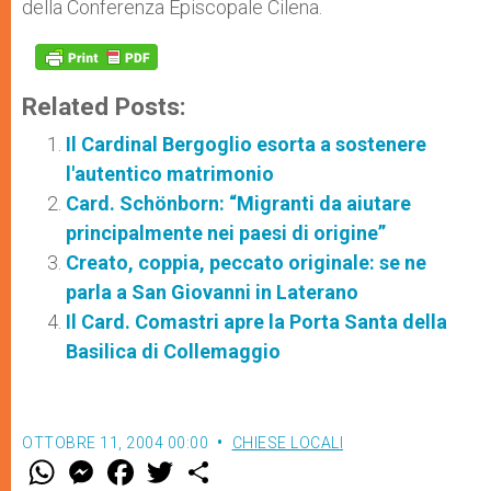
della Conferenza Episcopale Cilena.
Related Posts:
Il Cardinal Bergoglio esorta a sostenere
l'autentico matrimonio
Card. Schönborn: “Migranti da aiutare
principalmente nei paesi di origine”
Creato, coppia, peccato originale: se ne
parla a San Giovanni in Laterano
Il Card. Comastri apre la Porta Santa della
Basilica di Collemaggio
OTTOBRE 11, 2004 00:00
CHIESE LOCALI
W
M
F
T
S
h
e
a
w
h