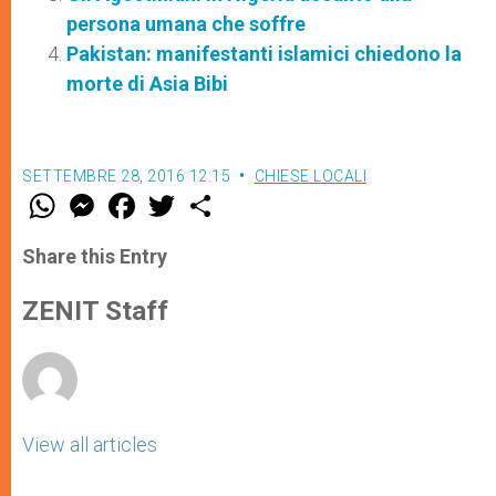
persona umana che soffre
Pakistan: manifestanti islamici chiedono la
morte di Asia Bibi
SETTEMBRE 28, 2016 12:15
CHIESE LOCALI
W
M
F
T
S
h
e
a
w
h
a
s
c
i
a
t
s
e
t
r
Share this Entry
s
e
b
t
e
A
n
o
e
p
g
o
r
ZENIT Staff
p
e
k
r
View all articles