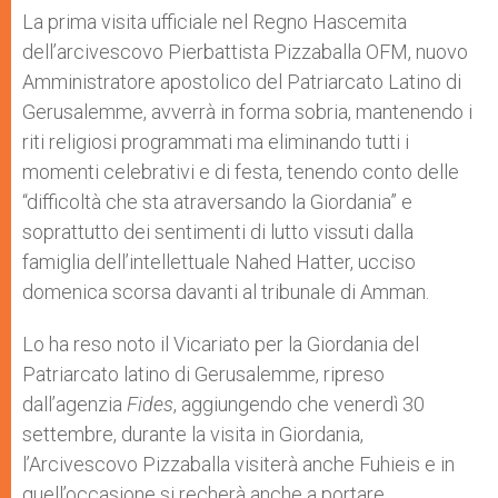
p
g
o
r
La prima visita ufficiale nel Regno Hascemita
p
e
k
dell’arcivescovo Pierbattista Pizzaballa OFM, nuovo
r
Amministratore apostolico del Patriarcato Latino di
Gerusalemme, avverrà in forma sobria, mantenendo i
riti religiosi programmati ma eliminando tutti i
momenti celebrativi e di festa, tenendo conto delle
“difficoltà che sta atraversando la Giordania” e
soprattutto dei sentimenti di lutto vissuti dalla
famiglia dell’intellettuale Nahed Hatter, ucciso
domenica scorsa davanti al tribunale di Amman.
Lo ha reso noto il Vicariato per la Giordania del
Patriarcato latino di Gerusalemme, ripreso
dall’agenzia
Fides
, aggiungendo che venerdì 30
settembre, durante la visita in Giordania,
l’Arcivescovo Pizzaballa visiterà anche Fuhieis e in
quell’occasione si recherà anche a portare