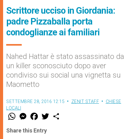
Scrittore ucciso in Giordania:
padre Pizzaballa porta
condoglianze ai familiari
Nahed Hattar è stato assassinato da
un killer sconosciuto dopo aver
condiviso sui social una vignetta su
Maometto
SETTEMBRE 28, 2016 12:15
ZENIT STAFF
CHIESE
LOCALI
W
M
F
T
S
h
e
a
w
h
a
s
c
i
a
t
s
e
t
r
Share this Entry
s
e
b
t
e
A
n
o
e