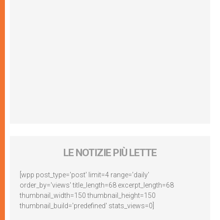
LE NOTIZIE PIÙ LETTE
[wpp post_type='post' limit=4 range='daily'
order_by='views' title_length=68 excerpt_length=68
thumbnail_width=150 thumbnail_height=150
thumbnail_build='predefined' stats_views=0]