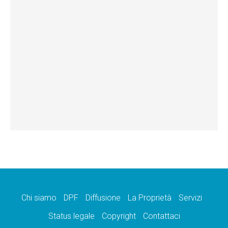
Chi siamo
DPF
Diffusione
La Proprietà
Servizi
Status legale
Copyright
Contattaci