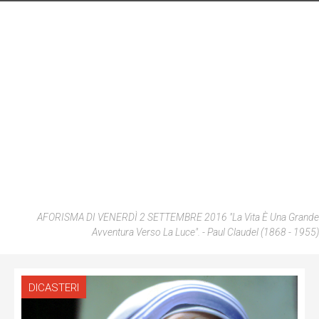
AFORISMA DI VENERDÌ 2 SETTEMBRE 2016 "La Vita È Una Grande
Avventura Verso La Luce". - Paul Claudel (1868 - 1955)
DICASTERI