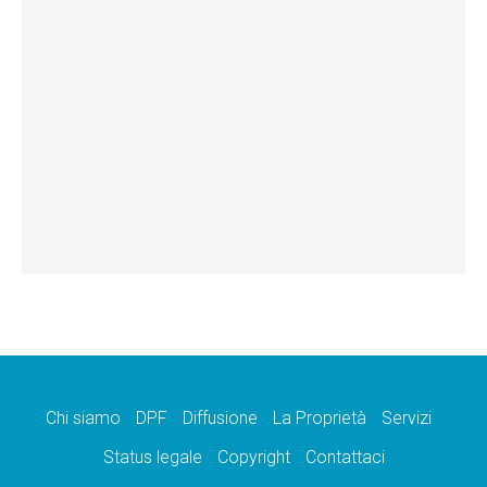
Chi siamo
DPF
Diffusione
La Proprietà
Servizi
Status legale
Copyright
Contattaci