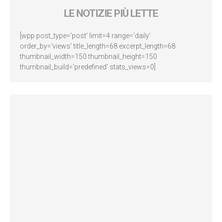
LE NOTIZIE PIÙ LETTE
[wpp post_type='post' limit=4 range='daily'
order_by='views' title_length=68 excerpt_length=68
thumbnail_width=150 thumbnail_height=150
thumbnail_build='predefined' stats_views=0]