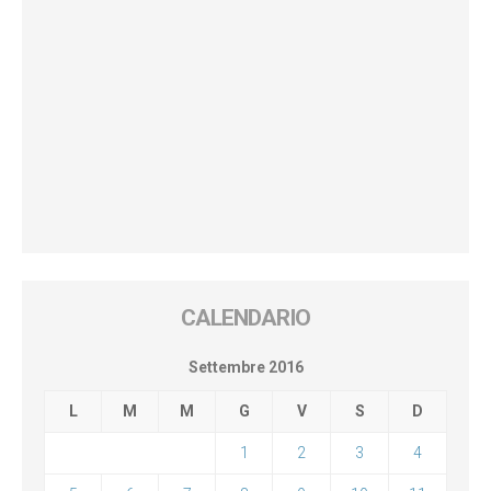
CALENDARIO
Settembre 2016
L
M
M
G
V
S
D
1
2
3
4