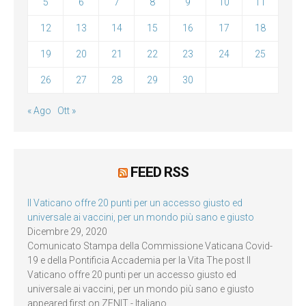
5
6
7
8
9
10
11
12
13
14
15
16
17
18
19
20
21
22
23
24
25
26
27
28
29
30
« Ago
Ott »
FEED RSS
Il Vaticano offre 20 punti per un accesso giusto ed
universale ai vaccini, per un mondo più sano e giusto
Dicembre 29, 2020
Comunicato Stampa della Commissione Vaticana Covid-
19 e della Pontificia Accademia per la Vita The post Il
Vaticano offre 20 punti per un accesso giusto ed
universale ai vaccini, per un mondo più sano e giusto
appeared first on ZENIT - Italiano.