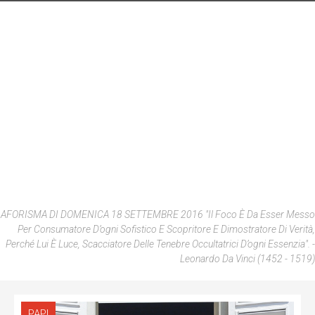
AFORISMA DI DOMENICA 18 SETTEMBRE 2016 "Il Foco È Da Esser Messo
Per Consumatore D’ogni Sofistico E Scopritore E Dimostratore Di Verità,
Perché Lui È Luce, Scacciatore Delle Tenebre Occultatrici D’ogni Essenzia".
-
Leonardo Da Vinci (1452 - 1519)
PAPI