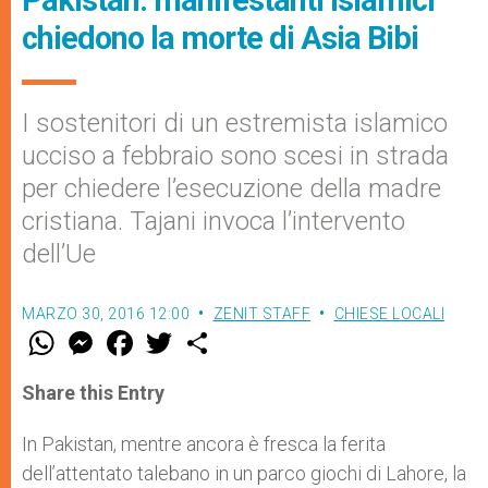
chiedono la morte di Asia Bibi
I sostenitori di un estremista islamico
ucciso a febbraio sono scesi in strada
per chiedere l’esecuzione della madre
cristiana. Tajani invoca l’intervento
dell’Ue
MARZO 30, 2016 12:00
ZENIT STAFF
CHIESE LOCALI
W
M
F
T
S
h
e
a
w
h
a
s
c
i
a
t
s
e
t
r
Share this Entry
s
e
b
t
e
A
n
o
e
p
g
o
r
In Pakistan, mentre ancora è fresca la ferita
p
e
k
dell’attentato talebano in un parco giochi di Lahore, la
r