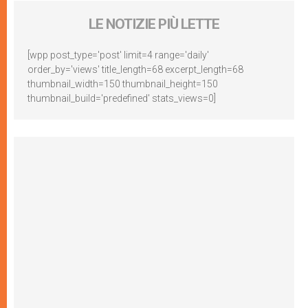
LE NOTIZIE PIÙ LETTE
[wpp post_type='post' limit=4 range='daily'
order_by='views' title_length=68 excerpt_length=68
thumbnail_width=150 thumbnail_height=150
thumbnail_build='predefined' stats_views=0]