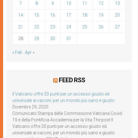
7
8
9
10
11
12
13
14
15
16
17
18
19
20
21
22
23
24
25
26
27
28
29
30
31
« Feb
Apr »
FEED RSS
Il Vaticano offre 20 punti per un accesso giusto ed
universale ai vaccini, per un mondo più sano e giusto
Dicembre 29, 2020
Comunicato Stampa della Commissione Vaticana Covid-
19 e della Pontificia Accademia per la Vita The post Il
Vaticano offre 20 punti per un accesso giusto ed
universale ai vaccini, per un mondo più sano e giusto