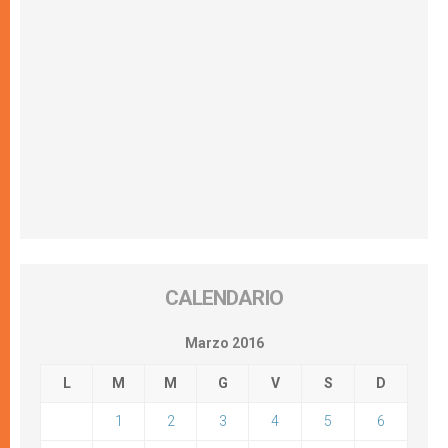
CALENDARIO
Marzo 2016
L
M
M
G
V
S
D
1
2
3
4
5
6