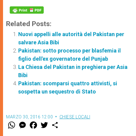
Related Posts:
Nuovi appelli alle autorità del Pakistan per
salvare Asia Bibi
Pakistan: sotto processo per blasfemia il
figlio dell'ex governatore del Punjab
La Chiesa del Pakistan in preghiera per Asia
Bibi
Pakistan: scomparsi quattro attivisti, si
sospetta un sequestro di Stato
MARZO 30, 2016 12:00
CHIESE LOCALI
W
M
F
T
S
h
e
a
w
h
a
s
c
i
a