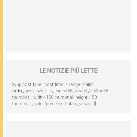
LE NOTIZIE PIÙ LETTE
[wpp post_type='post' limit=4 range='daily'
order_by='views' title_length=68 excerpt_length=68
thumbnail_width=150 thumbnail_height=150
thumbnail_build='predefined' stats_views=0]