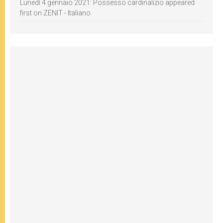
Lunedì 4 gennaio 2021: Possesso cardinalizio appeared
first on ZENIT - Italiano.