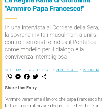
"Ammiro Papa Francesco!"
In una intervista al Corriere della Sera,
la sovrana invita i musulmani a unirsi
contro i terroristi e indica il Pontefice
come modello per il dialogo e la
convivenza interreligiosa
SETTEMBRE 09, 2016 15:43
ZENIT STAFF
INCONTRI
W
M
F
T
S
h
e
a
w
h
a
s
c
i
a
t
s
e
t
r
Share this Entry
s
e
b
t
e
A
n
o
e
p
g
o
r
“Ammiro veramente il lavoro che papa Francesco ha
p
e
k
fatto e fa per rafforzare i legami tra le fedi. Lui è un
r