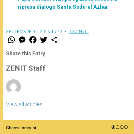
ripresa dialogo Santa Sede-al Azhar
SETTEMBRE 09, 2016 15:43
INCONTRI
W
M
F
T
S
h
e
a
w
h
a
s
c
i
a
t
s
e
t
r
Share this Entry
s
e
b
t
e
A
n
o
e
p
g
o
r
ZENIT Staff
p
e
k
r
View all articles