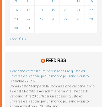
9
10
11
12
13
14
15
16
17
18
19
20
21
22
23
24
25
26
27
28
29
30
31
« Apr
Giu »
FEED RSS
Il Vaticano offre 20 punti per un accesso giusto ed
universale ai vaccini, per un mondo più sano e giusto
Dicembre 29, 2020
Comunicato Stampa della Commissione Vaticana Covid-
19 e della Pontificia Accademia per la Vita The post Il
Vaticano offre 20 punti per un accesso giusto ed
universale ai vaccini, per un mondo più sano e giusto
appeared first on ZENIT - Italiano.