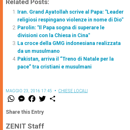
Related Posts:
Iran. Grand Ayatollah scrive al Papa: "Leader
religiosi respingano violenze in nome di Dio"
Parolin: "Il Papa sogna di superare le
divisioni con la Chiesa in Cina"
La croce della GMG indonesiana realizzata
da un musulmano
Pakistan, arriva il “Treno di Natale per la
pace” tra cristiani e musulmani
MAGGIO 23, 2016 17:45
CHIESE LOCALI
W
M
F
T
S
h
e
a
w
h
a
s
c
i
a
t
s
e
t
r
Share this Entry
s
e
b
t
e
A
n
o
e
p
g
o
r
ZENIT Staff
p
e
k