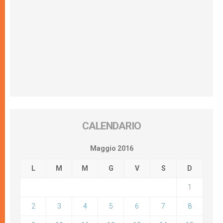
CALENDARIO
Maggio 2016
L
M
M
G
V
S
D
1
2
3
4
5
6
7
8