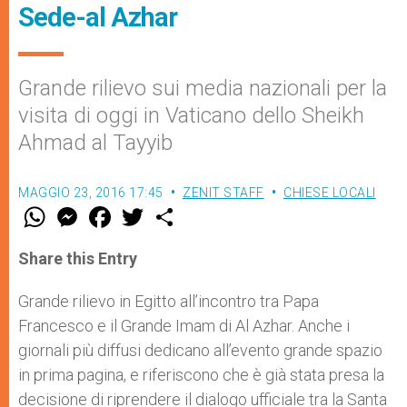
Sede-al Azhar
Grande rilievo sui media nazionali per la
visita di oggi in Vaticano dello Sheikh
Ahmad al Tayyib
MAGGIO 23, 2016 17:45
ZENIT STAFF
CHIESE LOCALI
W
M
F
T
S
h
e
a
w
h
a
s
c
i
a
t
s
e
t
r
Share this Entry
s
e
b
t
e
A
n
o
e
p
g
o
r
Grande rilievo in Egitto all’incontro tra Papa
p
e
k
Francesco e il Grande Imam di Al Azhar. Anche i
r
giornali più diffusi dedicano all’evento grande spazio
in prima pagina, e riferiscono che è già stata presa la
decisione di riprendere il dialogo ufficiale tra la Santa